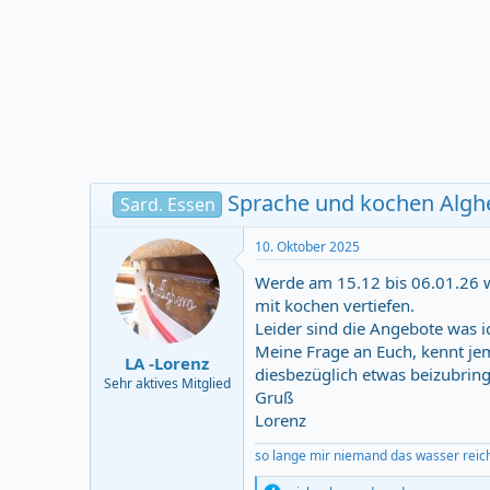
r
m
t
e
r
Sprache und kochen Algh
Sard. Essen
10. Oktober 2025
Werde am 15.12 bis 06.01.26 wi
mit kochen vertiefen.
Leider sind die Angebote was 
Meine Frage an Euch, kennt je
LA -Lorenz
diesbezüglich etwas beizubring
Sehr aktives Mitglied
Gruß
Lorenz
so lange mir niemand das wasser reic