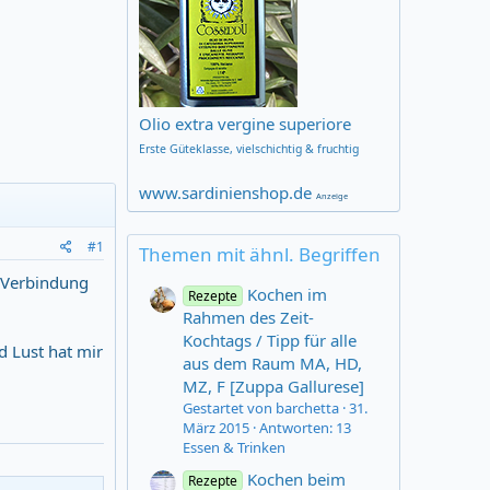
Olio extra vergine superiore
Erste Güteklasse,
vielschichtig & fruchtig
www.sardinienshop.de
Anzeige
#1
Themen mit ähnl. Begriffen
n Verbindung
Kochen im
Rezepte
Rahmen des Zeit-
Kochtags / Tipp für alle
 Lust hat mir
aus dem Raum MA, HD,
MZ, F [Zuppa Gallurese]
Gestartet von barchetta
31.
März 2015
Antworten: 13
Essen & Trinken
Kochen beim
Rezepte