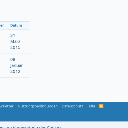
ten
Datum
31.
März
2015
08.
Januar
2012
wsletter
Nutzungsbedingungen
Datenschutz
Hilfe
R
S
S
-
F
e
u unsere Verwendung der Cookies.