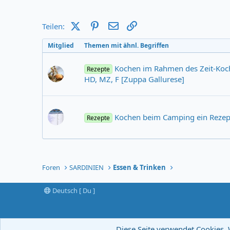
X (Twitter)
Pinterest
E-Mail
Link
Teilen:
Mitglied
Themen mit ähnl. Begriffen
Kochen im Rahmen des Zeit-Koch
Rezepte
HD, MZ, F [Zuppa Gallurese]
Kochen beim Camping ein Rezept
Rezepte
Foren
SARDINIEN
Essen & Trinken
Deutsch [ Du ]
Diese Seite verwendet Cookies. 