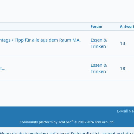
Forum
Antwor
tags / Tipp für alle aus dem Raum MA,
Essen &
13
Trinken
Essen &
...
18
Trinken
E-Mail Ne
®
Community platform by XenForo
© 2010-2024 XenForo Ltd.
Wenn du dich weiterhin auf dieser Seite aufhältst, akzeptierst d