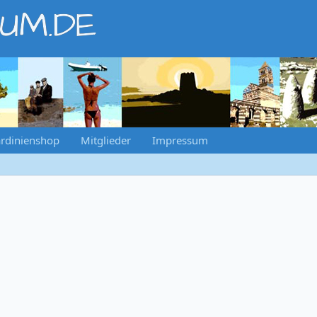
RUM.DE
rdinienshop
Mitglieder
Impressum