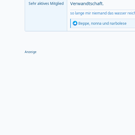
Verwandtschaft.
Sehr aktives Mitglied
so lange mir niemand das wasser reic
R
Beppe
,
nonna
und
narbolese
e
a
c
t
i
o
Anzeige
n
s
: