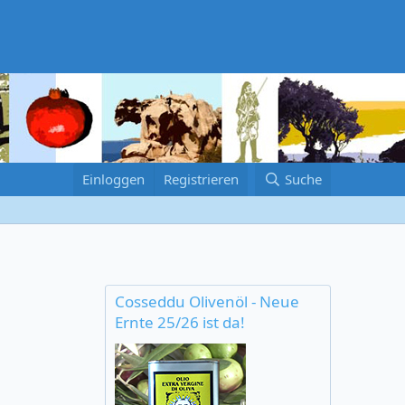
Einloggen
Registrieren
Suche
Cosseddu Olivenöl - Neue
Ernte 25/26 ist da!