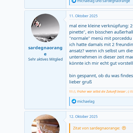
R
michaelag
und
sardegnaorange
e
a
c
11. Oktober 2025
t
i
mal eine kleine verknüpfung: 2
o
pinette", ein bisschen außerhal
n
"normale" menü mit porceddu h
s
:
ich hatte damals mit 2 freundin
sardegnaorang
ansatz? wenn ich selbst um die
e
unternehmen in dieser zeit mac
Sehr aktives Mitglied
könnte ich mir echt gut vorste
bin gespannt, ob du was findest.
lieber gruß
\\\ (-; Früher war selbst die Zukunft besser ;-)
//
R
michaelag
e
a
c
12. Oktober 2025
t
i
Zitat von sardegnaorange:
o