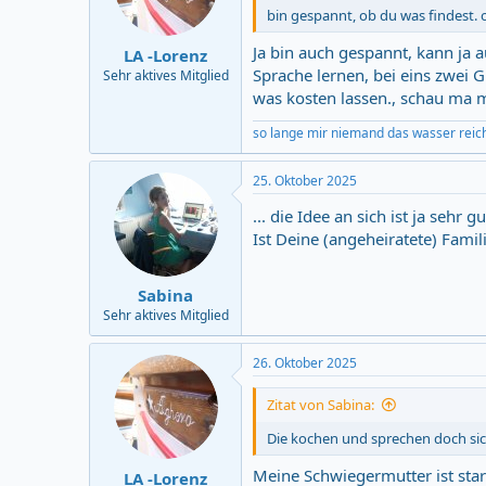
n
bin gespannt, ob du was findest. od
s
:
Ja bin auch gespannt, kann ja 
LA -Lorenz
Sprache lernen, bei eins zwei
Sehr aktives Mitglied
was kosten lassen., schau ma m
so lange mir niemand das wasser reic
25. Oktober 2025
... die Idee an sich ist ja sehr 
Ist Deine (angeheiratete) Famil
Sabina
Sehr aktives Mitglied
26. Oktober 2025
Zitat von Sabina:
Die kochen und sprechen doch sic
Meine Schwiegermutter ist star
LA -Lorenz