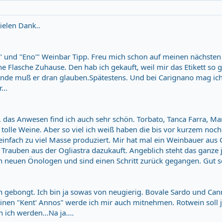
elen Dank..
" und "Eno'" Weinbar Tipp. Freu mich schon auf meinen nächsten 
 Flasche Zuhause. Den hab ich gekauft, weil mir das Etikett so g
nende muß er dran glauben.Spätestens. Und bei Carignano mag ich
...
, das Anwesen find ich auch sehr schön. Torbato, Tanca Farra, M
ch tolle Weine. Aber so viel ich weiß haben die bis vor kurzem noc
infach zu viel Masse produziert. Mir hat mal ein Weinbauer aus
 Trauben aus der Ogliastra dazukauft. Angeblich steht das ganze j
n neuen Önologen und sind einen Schritt zurück gegangen. Gut s
n gebongt. Ich bin ja sowas von neugierig. Bovale Sardo und Ca
Einen "Kent' Annos" werde ich mir auch mitnehmen. Rotwein soll 
 ich werden...Na ja....