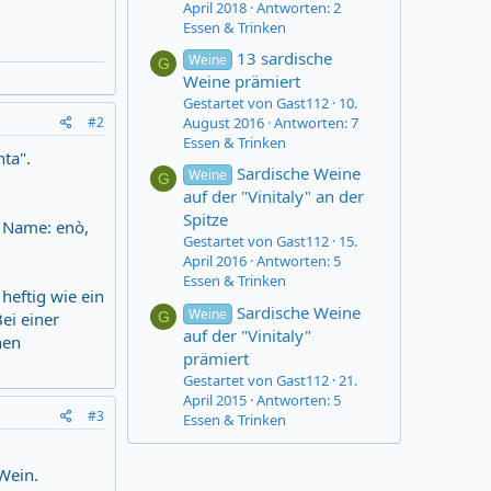
April 2018
Antworten: 2
Essen & Trinken
13 sardische
Weine
G
Weine prämiert
Gestartet von Gast112
10.
August 2016
Antworten: 7
#2
Essen & Trinken
nta".
Sardische Weine
Weine
G
auf der "Vinitaly" an der
Spitze
, Name: enò,
Gestartet von Gast112
15.
April 2016
Antworten: 5
Essen & Trinken
heftig wie ein
Sardische Weine
Weine
ei einer
G
auf der "Vinitaly"
nen
prämiert
Gestartet von Gast112
21.
April 2015
Antworten: 5
#3
Essen & Trinken
 Wein.