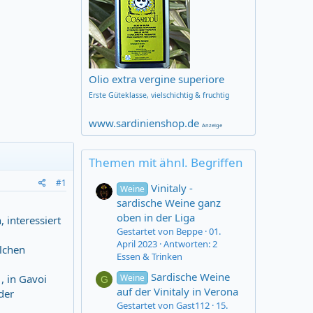
Olio extra vergine superiore
Erste Güteklasse,
vielschichtig & fruchtig
www.sardinienshop.de
Anzeige
Themen mit ähnl. Begriffen
#1
Vinitaly -
Weine
sardische Weine ganz
oben in der Liga
 interessiert
Gestartet von Beppe
01.
April 2023
Antworten: 2
lchen
Essen & Trinken
Sardische Weine
Weine
, in Gavoi
G
auf der Vinitaly in Verona
der
Gestartet von Gast112
15.