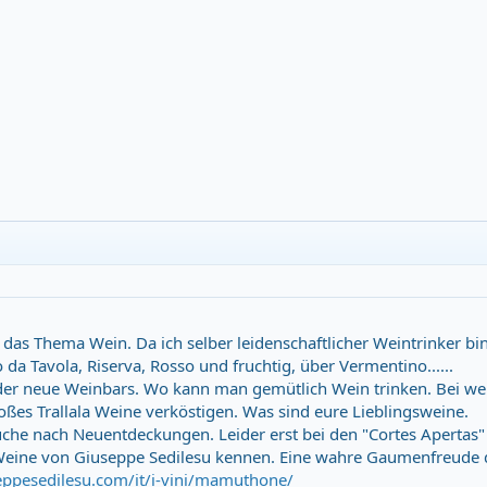
t das Thema Wein. Da ich selber leidenschaftlicher Weintrinker bin,
da Tavola, Riserva, Rosso und fruchtig, über Vermentino......
der neue Weinbars. Wo kann man gemütlich Wein trinken. Bei we
es Trallala Weine verköstigen. Was sind eure Lieblingsweine.
uche nach Neuentdeckungen. Leider erst bei den "Cortes Apertas" 
ie Weine von Giuseppe Sedilesu kennen. Eine wahre Gaumenfreude 
ppesedilesu.com/it/i-vini/mamuthone/