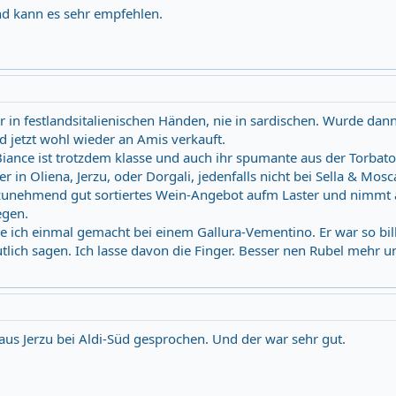
und kann es sehr empfehlen.
in festlandsitalienischen Händen, nie in sardischen. Wurde dann
 jetzt wohl wieder an Amis verkauft.
Biance ist trotzdem klasse und auch ihr spumante aus der Torbato
in Oliena, Jerzu, oder Dorgali, jedenfalls nicht bei Sella & Mosca
n zunehmend gut sortiertes Wein-Angebot aufm Laster und nimmt
egen.
be ich einmal gemacht bei einem Gallura-Vementino. Er war so bil
utlich sagen. Ich lasse davon die Finger. Besser nen Rubel mehr u
us Jerzu bei Aldi-Süd gesprochen. Und der war sehr gut.