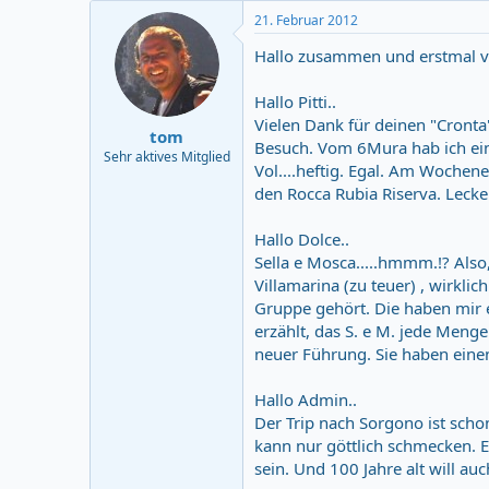
c
21. Februar 2012
t
i
Hallo zusammen und erstmal vi
o
n
Hallo Pitti..
s
:
Vielen Dank für deinen "Cronta
tom
Besuch. Vom 6Mura hab ich eine
Sehr aktives Mitglied
Vol....heftig. Egal. Am Woche
den Rocca Rubia Riserva. Lecker
Hallo Dolce..
Sella e Mosca.....hmmm.!? Also
Villamarina (zu teuer) , wirkli
Gruppe gehört. Die haben mir e
erzählt, das S. e M. jede Menge
neuer Führung. Sie haben eine
Hallo Admin..
Der Trip nach Sorgono ist scho
kann nur göttlich schmecken. 
sein. Und 100 Jahre alt will auch