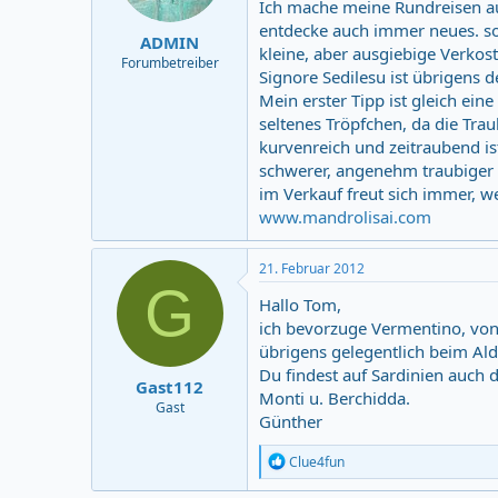
Ich mache meine Rundreisen au
entdecke auch immer neues. so z
ADMIN
kleine, aber ausgiebige Verko
Forumbetreiber
Signore Sedilesu ist übrigens 
Mein erster Tipp ist gleich ein
seltenes Tröpfchen, da die Tra
kurvenreich und zeitraubend is
schwerer, angenehm traubiger R
im Verkauf freut sich immer, w
www.mandrolisai.com
21. Februar 2012
G
Hallo Tom,
ich bevorzuge Vermentino, von 
übrigens gelegentlich beim Ald
Du findest auf Sardinien auch d
Gast112
Monti u. Berchidda.
Gast
Günther
R
Clue4fun
e
a