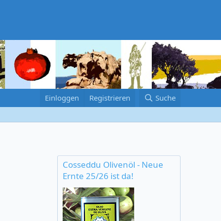
Einloggen
Registrieren
Suche
Cosseddu Olivenöl - Neue
Ernte 25/26 ist da!