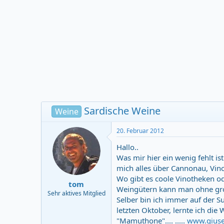
r
m
t
e
r
Sardische Weine
Weine
20. Februar 2012
Hallo..
Was mir hier ein wenig fehlt is
mich alles über Cannonau, Vino 
Wo gibt es coole Vinotheken o
tom
Weingütern kann man ohne groß
Sehr aktives Mitglied
Selber bin ich immer auf der S
letzten Oktober, lernte ich d
"Mamuthone".... .....
www.giuse