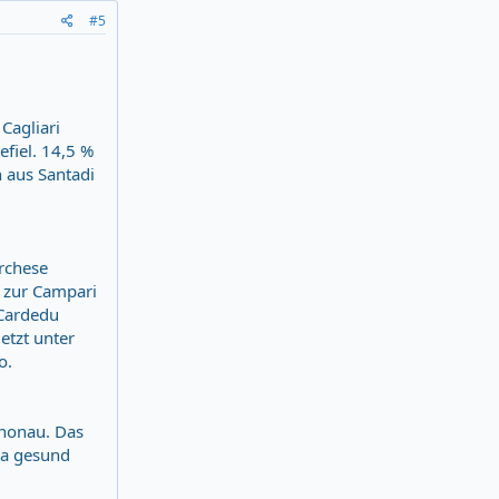
#5
Cagliari
efiel. 14,5 %
 aus Santadi
archese
h zur Campari
 Cardedu
etzt unter
o.
nnonau. Das
ja gesund