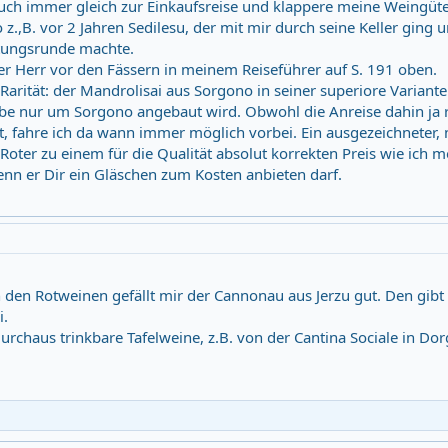
ch immer gleich zur Einkaufsreise und klappere meine Weingüt
.,B. vor 2 Jahren Sedilesu, der mit mir durch seine Keller ging 
stungsrunde machte.
der Herr vor den Fässern in meinem Reiseführer auf S. 191 oben.
e Rarität: der Mandrolisai aus Sorgono in seiner superiore Variante
ube nur um Sorgono angebaut wird. Obwohl die Anreise dahin ja 
t, fahre ich da wann immer möglich vorbei. Ein ausgezeichneter, 
oter zu einem für die Qualität absolut korrekten Preis wie ich m
enn er Dir ein Gläschen zum Kosten anbieten darf.
den Rotweinen gefällt mir der Cannonau aus Jerzu gut. Den gibt 
i.
urchaus trinkbare Tafelweine, z.B. von der Cantina Sociale in Dorg