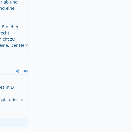
er ab und
und eine
. Ein eher
recht
nicht zu
eine. Der Herr
#4
es in D.
ali, oder in