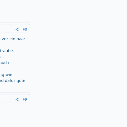
#8
 vor ein paar
traube.
 .
 auch
lig wie
nd dafür gute
#9