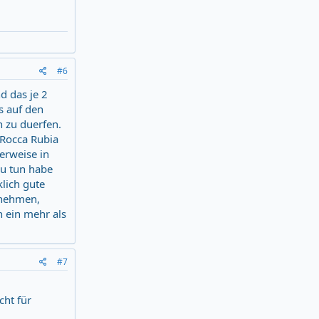
#6
d das je 2
s auf den
 zu duerfen.
 Rocca Rubia
erweise in
zu tun habe
klich gute
tnehmen,
h ein mehr als
#7
cht für