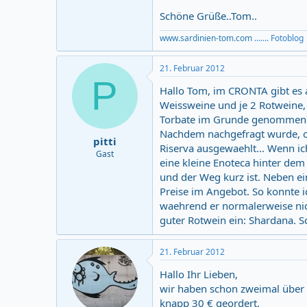
Schöne Grüße..Tom..
www.sardinien-tom.com
....... Fotoblog
21. Februar 2012
P
Hallo Tom, im CRONTA gibt es a
Weissweine und je 2 Rotweine,
Torbate im Grunde genommen k
Nachdem nachgefragt wurde, ob
pitti
Riserva ausgewaehlt... Wenn i
Gast
eine kleine Enoteca hinter dem 
und der Weg kurz ist. Neben ei
Preise im Angebot. So konnte 
waehrend er normalerweise nich
guter Rotwein ein: Shardana. S
21. Februar 2012
Hallo Ihr Lieben,
wir haben schon zweimal über 
knapp 30 € geordert.