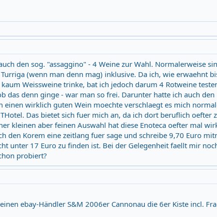
uch den sog. "assaggino" - 4 Weine zur Wahl. Normalerweise sin
 Turriga (wenn man denn mag) inklusive. Da ich, wie erwaehnt bi
aum Weissweine trinke, bat ich jedoch darum 4 Rotweine testen
 das denn ginge - war man so frei. Darunter hatte ich auch den
ch einen wirklich guten Wein moechte verschlaegt es mich normal
THotel. Das bietet sich fuer mich an, da ich dort beruflich oefter 
ner kleinen aber feinen Auswahl hat diese Enoteca oefter mal wir
ich den Korem eine zeitlang fuer sage und schreibe 9,70 Euro mi
t unter 17 Euro zu finden ist. Bei der Gelegenheit faellt mir noc
chon probiert?
einen ebay-Händler S&M 2006er Cannonau die 6er Kiste incl. Fra