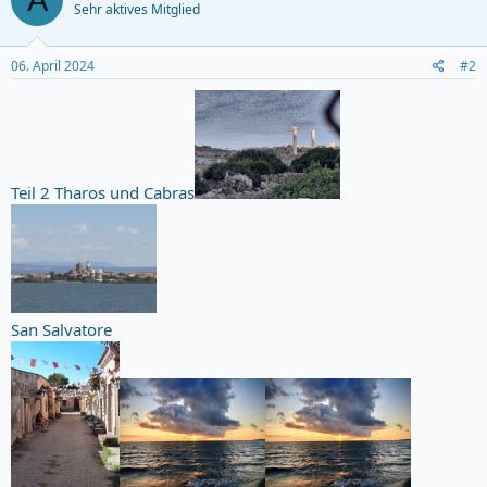
o
Sehr aktives Mitglied
n
06. April 2024
#2
Teil 2 Tharos und Cabras
San Salvatore