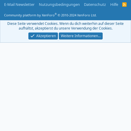
E-Mail Newsletter
Nutzungsbedingungen
Datenschutz
Hilfe
R
S
S
®
Community platform by XenForo
© 2010-2024 XenForo Ltd.
-
F
Diese Seite verwendet Cookies. Wenn du dich weiterhin auf dieser Seite
e
aufhältst, akzeptierst du unsere Verwendung der Cookies.
e
d
Akzeptieren
Weitere Informationen…