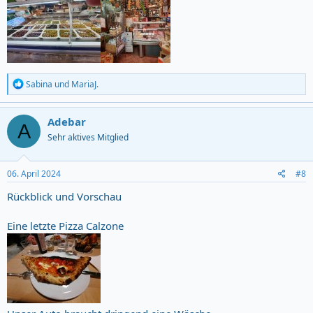
R
Sabina
und
MariaJ.
e
a
c
Adebar
A
t
Sehr aktives Mitglied
i
o
n
s
06. April 2024
#8
:
Rückblick und Vorschau
Eine letzte Pizza Calzone