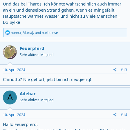
Und das bei Tharos. Ich könnte wahrscheinlich auch immer
an ein und denselben Strand gehen, wenn es mir gefällt.
Hauptsache warmes Wasser und nicht zu viele Menschen .
LG Sylke
R
nonna
,
MariaJ.
und
narbolese
e
a
c
Feuerpferd
t
Sehr aktives Mitglied
i
o
n
s
10. April 2024
#13
:
Chinotto? Nie gehört, jetzt bin ich neugierig!
Adebar
A
Sehr aktives Mitglied
10. April 2024
#14
Hallo Feuerpferd,