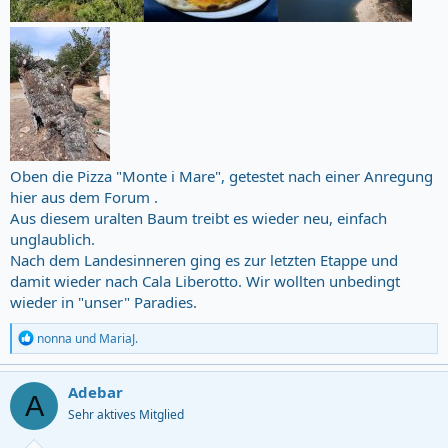
Oben die Pizza "Monte i Mare", getestet nach einer Anregung
hier aus dem Forum .
Aus diesem uralten Baum treibt es wieder neu, einfach
unglaublich.
Nach dem Landesinneren ging es zur letzten Etappe und
damit wieder nach Cala Liberotto. Wir wollten unbedingt
wieder in "unser" Paradies.
R
nonna
und
MariaJ.
e
a
c
Adebar
A
t
Sehr aktives Mitglied
i
o