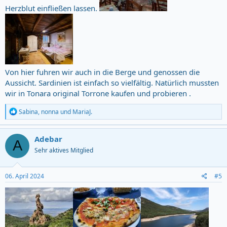
Herzblut einfließen lassen.
Von hier fuhren wir auch in die Berge und genossen die
Aussicht. Sardinien ist einfach so vielfältig. Natürlich mussten
wir in Tonara original Torrone kaufen und probieren .
R
Sabina
,
nonna
und
MariaJ.
e
a
c
Adebar
A
t
Sehr aktives Mitglied
i
o
n
s
06. April 2024
#5
: