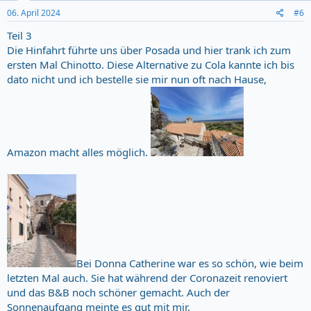
n
s
06. April 2024
#6
:
Teil 3
Die Hinfahrt führte uns über Posada und hier trank ich zum
ersten Mal Chinotto. Diese Alternative zu Cola kannte ich bis
dato nicht und ich bestelle sie mir nun oft nach Hause,
Amazon macht alles möglich.
Bei Donna Catherine war es so schön, wie beim
letzten Mal auch. Sie hat während der Coronazeit renoviert
und das B&B noch schöner gemacht. Auch der
Sonnenaufgang meinte es gut mit mir.