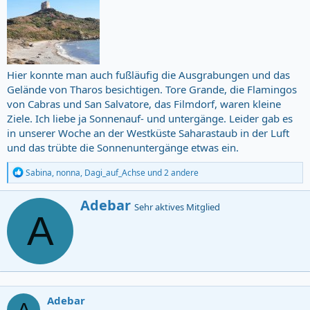
Hier konnte man auch fußläufig die Ausgrabungen und das
Gelände von Tharos besichtigen. Tore Grande, die Flamingos
von Cabras und San Salvatore, das Filmdorf, waren kleine
Ziele. Ich liebe ja Sonnenauf- und untergänge. Leider gab es
in unserer Woche an der Westküste Saharastaub in der Luft
und das trübte die Sonnenuntergänge etwas ein.
R
Sabina
,
nonna
,
Dagi_auf_Achse
und 2 andere
e
a
V
Adebar
c
Sehr aktives Mitglied
e
A
t
r
i
o
f
n
a
s
s
:
s
t
Adebar
v
A