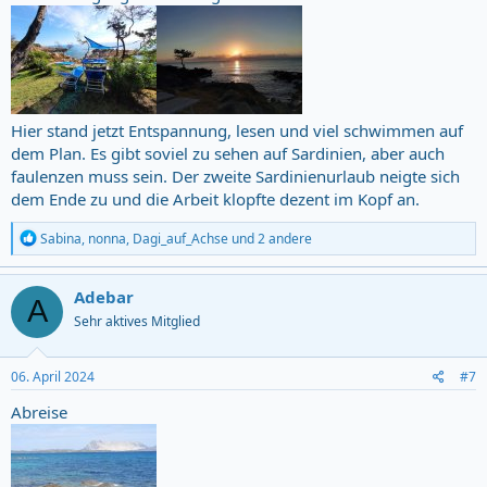
Hier stand jetzt Entspannung, lesen und viel schwimmen auf
dem Plan. Es gibt soviel zu sehen auf Sardinien, aber auch
faulenzen muss sein. Der zweite Sardinienurlaub neigte sich
dem Ende zu und die Arbeit klopfte dezent im Kopf an.
R
Sabina
,
nonna
,
Dagi_auf_Achse
und 2 andere
e
a
c
Adebar
A
t
Sehr aktives Mitglied
i
o
n
s
06. April 2024
#7
:
Abreise