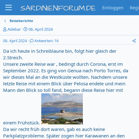
SARDINIENFORUM.DE
Einloggen
Regi
Reiseberichte
T
S
Adebar
06. April 2024
h
t
e
a
06. April 2024
Antworten: 16
m
r
Da ich heute in Schreiblaune bin, folgt hier gleich der
e
t
n
d
2.Streich.
s
a
Unsere zweite Reise war , bedingt durch Corona, erst im
t
t
September 2022. Es ging von Genua nach Porto Torres, da
a
u
wir dieses Mal an die Westküste wollten. Nachdem unsere
r
m
letzte Reise mit einem Blick über Pelosa endete und mein
t
Mann den Blick so toll fand, begann diese Reise hier mit
e
r
einem Frühstück.
Da wir recht früh dort waren, gab es auch keine
Parkplatzprobleme. Später zogen hier Karawanen an den