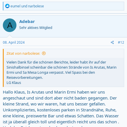
R
eumel
und
narbolese
e
a
c
Adebar
A
t
Sehr aktives Mitglied
i
o
n
s
08. April 2024
#12
:
Zitat von narbolese:
Vielen Dank für die schönen Berichte, leider habt ihr auf der
Sinishalbinsel scheinbar die schönen Strände von Is Arutas, Marin
Ermi und Sa Mesa Longa verpasst. Viel Spass bei den
Reisevorbereitungen.
LG Klaus
Hallo Klaus, Is Arutas und Marin Ermi haben wir uns
angeschaut und sind dort aber nicht baden gegangen. Der
kleine Strand, wo wir waren, hat uns besser gefallen.
Unkompliziertes, kostenloses parken in Strandnähe, Ruhe,
eine kleine, preiswerte Bar und etwas Schatten. Das Wasser
ist ja überall gleich toll und eigentlich reicht uns das schon .