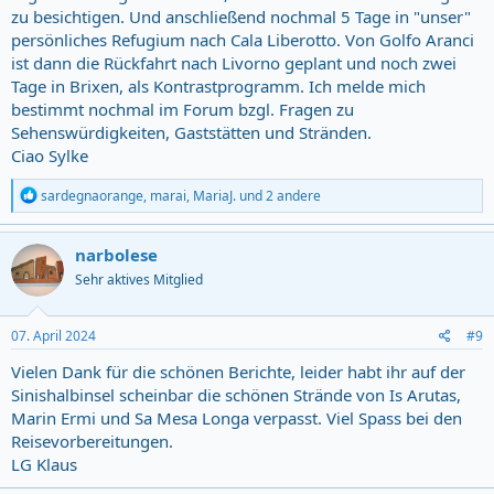
zu besichtigen. Und anschließend nochmal 5 Tage in "unser"
persönliches Refugium nach Cala Liberotto. Von Golfo Aranci
ist dann die Rückfahrt nach Livorno geplant und noch zwei
Tage in Brixen, als Kontrastprogramm. Ich melde mich
bestimmt nochmal im Forum bzgl. Fragen zu
Sehenswürdigkeiten, Gaststätten und Stränden.
Ciao Sylke
R
sardegnaorange
,
marai
,
MariaJ.
und 2 andere
e
a
c
narbolese
t
Sehr aktives Mitglied
i
o
n
s
07. April 2024
#9
:
Vielen Dank für die schönen Berichte, leider habt ihr auf der
Sinishalbinsel scheinbar die schönen Strände von Is Arutas,
Marin Ermi und Sa Mesa Longa verpasst. Viel Spass bei den
Reisevorbereitungen.
LG Klaus