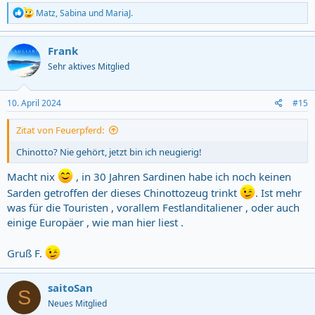
R
Matz
,
Sabina
und
MariaJ.
e
a
c
Frank
t
Sehr aktives Mitglied
i
o
n
s
10. April 2024
#15
:
Zitat von Feuerpferd:
Chinotto? Nie gehört, jetzt bin ich neugierig!
Macht nix
, in 30 Jahren Sardinen habe ich noch keinen
Sarden getroffen der dieses Chinottozeug trinkt
. Ist mehr
was für die Touristen , vorallem Festlanditaliener , oder auch
einige Europäer , wie man hier liest .
Gruß F.
saitoSan
S
Neues Mitglied