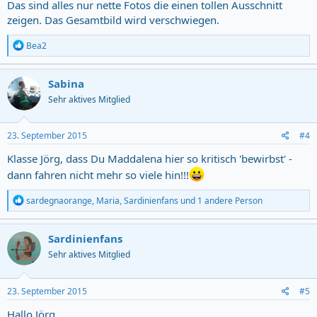
Das sind alles nur nette Fotos die einen tollen Ausschnitt
zeigen. Das Gesamtbild wird verschwiegen.
R
Bea2
e
a
c
Sabina
t
Sehr aktives Mitglied
i
o
n
s
23. September 2015
#4
:
Klasse Jörg, dass Du Maddalena hier so kritisch 'bewirbst' -
dann fahren nicht mehr so viele hin!!!
R
sardegnaorange
,
Maria
,
Sardinienfans
und 1 andere Person
e
a
c
Sardinienfans
t
Sehr aktives Mitglied
i
o
n
s
23. September 2015
#5
:
Hallo Jörg