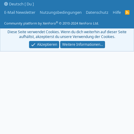
Deutsch [ Du ]
E-Mail Newsletter
Nutzungsbedingungen
Datenschutz
Hilfe
R
S
S
®
Community platform by XenForo
© 2010-2024 XenForo Ltd.
-
F
Diese Seite verwendet Cookies. Wenn du dich weiterhin auf dieser Seite
e
aufhältst, akzeptierst du unsere Verwendung der Cookies.
e
d
Akzeptieren
Weitere Informationen…