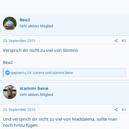
Bea2
Sehr aktives Mitglied
23. September 2015
#2
Versprich dir nicht zu viel von Stintino
Bea2
R
qwpoeriu
,
LA -Lorenz
und
stammi bene
e
a
c
stammi bene
t
Sehr aktives Mitglied
i
o
n
s
23. September 2015
#3
:
Und versprich dir nicht zu viel von Maddalena, sollte man
noch hinzu fügen.