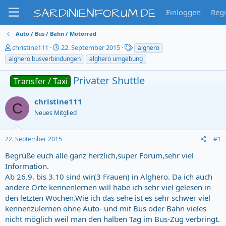
SARDINIENFORUM.DE
Einloggen
Regi
Auto / Bus / Bahn / Motorrad
T
S
T
christine111
22. September 2015
alghero
h
t
a
alghero busverbindungen
alghero umgebung
e
a
g
m
r
s
Privater Shuttle
Transfer / Taxi
e
t
n
d
christine111
s
a
C
t
t
Neues Mitglied
a
u
r
m
t
22. September 2015
#1
e
Begrüße euch alle ganz herzlich,super Forum,sehr viel
r
Information.
Ab 26.9. bis 3.10 sind wir(3 Frauen) in Alghero. Da ich auch
andere Orte kennenlernen will habe ich sehr viel gelesen in
den letzten Wochen.Wie ich das sehe ist es sehr schwer viel
kennenzulernen ohne Auto- und mit Bus oder Bahn vieles
nicht möglich weil man den halben Tag im Bus-Zug verbringt.