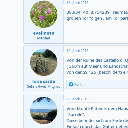
18. April 2018
38.934140, 8.754239 Traumaus
großen Tor folgen , am Tor par
evelina18
Mitglied
19. April 2018
Von der Ruine des Castello di 
( 360°) auf Meer und Landscha
von der SS 125 (beschildert) ei
luna sarda
R
Ponti
Sehr aktives Mitglied
e
a
c
25. April 2018
t
i
Vom Monte Pittaine, dem Hausb
o
"Surrele".
n
Diese befindet sich am Ende de
s
:
Einfach durch das Gatter gehen