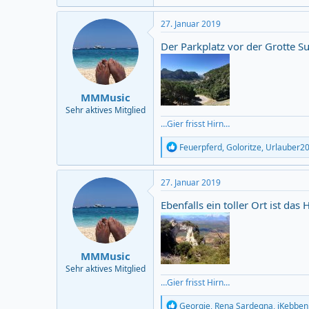
a
c
27. Januar 2019
t
i
Der Parkplatz vor der Grotte Su
o
n
s
:
MMMusic
Sehr aktives Mitglied
…Gier frisst Hirn…
R
Feuerpferd
,
Goloritze
,
Urlauber2
e
a
c
27. Januar 2019
t
i
Ebenfalls ein toller Ort ist da
o
n
s
:
MMMusic
Sehr aktives Mitglied
…Gier frisst Hirn…
R
Georgie
,
Rena Sardegna
,
iKebben