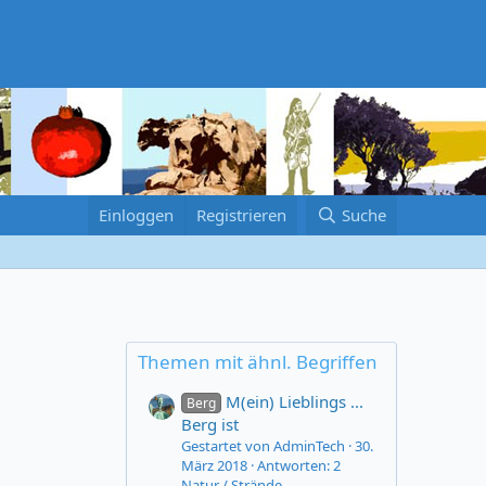
Einloggen
Registrieren
Suche
Themen mit ähnl. Begriffen
M(ein) Lieblings ...
Berg
Berg ist
Gestartet von AdminTech
30.
März 2018
Antworten: 2
Natur / Strände