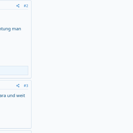
#2
chtung man
#3
nara und weit