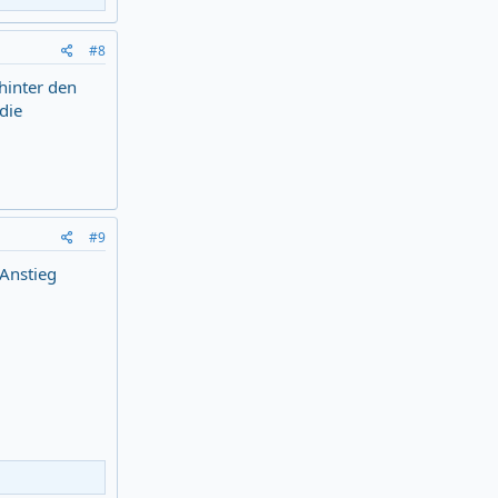
#8
hinter den
die
#9
Anstieg