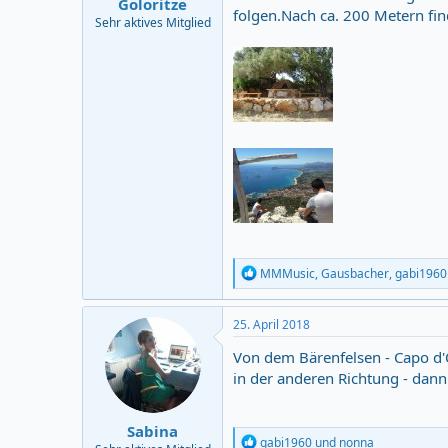
Goloritze
folgen.Nach ca. 200 Metern fin
Sehr aktives Mitglied
R
MMMusic
,
Gausbacher
,
gabi1960
e
a
c
25. April 2018
t
i
Von dem Bärenfelsen - Capo d'O
o
in der anderen Richtung - dann
n
s
:
Sabina
R
gabi1960
und
nonna