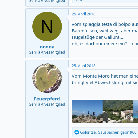
Sehr aktives Mitglied
e
a
c
25. April 2018
t
N
i
vom spiaggia testa di polpo au
o
Bärenfelsen, weit weg, aber ma
n
Hügelzüge der Gallura...
s
:
oh, es darf nur einer sein? ...d
nonna
Sehr aktives Mitglied
25. April 2018
Vom Monte Moro hat man einen
bringt viel Abwechslung mit si
Feuerpferd
Sehr aktives Mitglied
R
Goloritze
,
Gausbacher
,
gabi1960
e