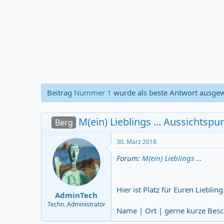
r
m
t
e
r
Beitrag
Nummer 1
wurde als beste Antwort ausgew
M(ein) Lieblings ... Aussichtspun
Berg
30. März 2018
Forum:
M(ein) Lieblings ...
Hier ist Platz für Euren Lieblin
AdminTech
Techn. Administrator
Name | Ort | gerne kurze Besc