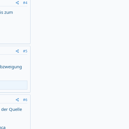
#4
bis zum
#5
 Abzweigung
#6
 der Quelle
nca