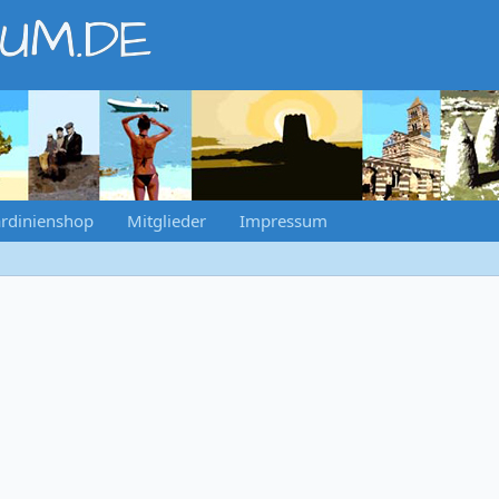
RUM.DE
rdinienshop
Mitglieder
Impressum