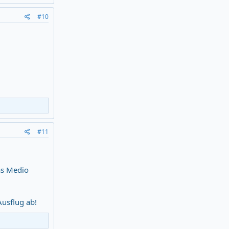
#10
#11
das Medio
usflug ab!