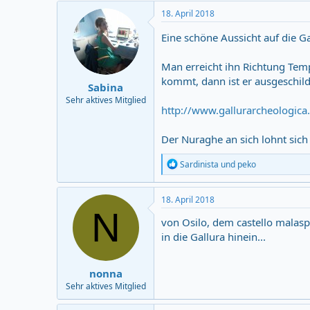
18. April 2018
Eine schöne Aussicht auf die 
Man erreicht ihn Richtung Te
kommt, dann ist er ausgeschild
Sabina
Sehr aktives Mitglied
http://www.gallurarcheologic
Der Nuraghe an sich lohnt sich 
R
Sardinista
und
peko
e
a
c
18. April 2018
t
N
i
von Osilo, dem castello malasp
o
in die Gallura hinein...
n
s
:
nonna
Sehr aktives Mitglied