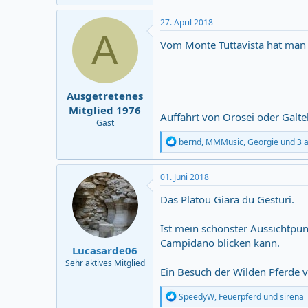
a
c
27. April 2018
t
A
i
Vom Monte Tuttavista hat man e
o
n
s
:
Ausgetretenes
Mitglied 1976
Auffahrt von Orosei oder Galtel
Gast
R
bernd
,
MMMusic
,
Georgie
und 3 
e
a
c
01. Juni 2018
t
i
Das Platou Giara du Gesturi.
o
n
Ist mein schönster Aussichtpun
s
:
Campidano blicken kann.
Lucasarde06
Sehr aktives Mitglied
Ein Besuch der Wilden Pferde 
R
SpeedyW
,
Feuerpferd
und
sirena
e