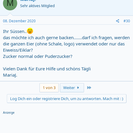
M
t
Sehr aktives Mitglied
i
o
n
s
08. Dezember 2020
#30
:
Ihr Süssen..
das möchte ich auch gerne backen.......darf ich fragen, werden
die ganzen Eier (ohne Schale, logo) verwendet oder nur das
Eiweiss/Eiklar?
Zucker normal oder Puderzucker?
Vielen Dank für Eure Hilfe und schöns Tägli
MariaJ.
Last
1 von 3
Weiter
Log Dich ein oder registriere Dich, um zu antworten. Mach mit : )
Anzeige