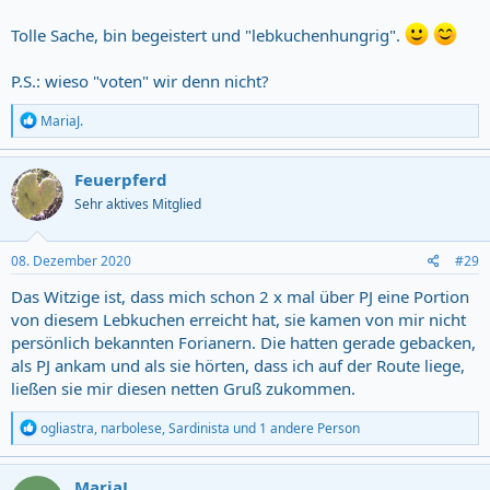
Tolle Sache, bin begeistert und "lebkuchenhungrig".
P.S.: wieso "voten" wir denn nicht?
R
MariaJ.
e
a
c
Feuerpferd
t
Sehr aktives Mitglied
i
o
n
s
08. Dezember 2020
#29
:
Das Witzige ist, dass mich schon 2 x mal über PJ eine Portion
von diesem Lebkuchen erreicht hat, sie kamen von mir nicht
persönlich bekannten Forianern. Die hatten gerade gebacken,
als PJ ankam und als sie hörten, dass ich auf der Route liege,
ließen sie mir diesen netten Gruß zukommen.
R
ogliastra
,
narbolese
,
Sardinista
und 1 andere Person
e
a
c
MariaJ.