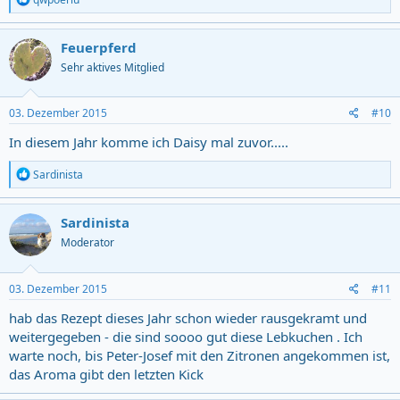
e
a
c
Feuerpferd
t
Sehr aktives Mitglied
i
o
n
s
03. Dezember 2015
#10
:
In diesem Jahr komme ich Daisy mal zuvor.....
R
Sardinista
e
a
c
Sardinista
t
Moderator
i
o
n
s
03. Dezember 2015
#11
:
hab das Rezept dieses Jahr schon wieder rausgekramt und
weitergegeben - die sind soooo gut diese Lebkuchen . Ich
warte noch, bis Peter-Josef mit den Zitronen angekommen ist,
das Aroma gibt den letzten Kick