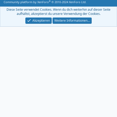
®
Community platform by XenForo
© 2010-2024 XenForo Ltd.
-
F
Diese Seite verwendet Cookies. Wenn du dich weiterhin auf dieser Seite
e
aufhältst, akzeptierst du unsere Verwendung der Cookies.
e
d
Akzeptieren
Weitere Informationen…