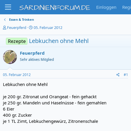
SARDINIENFORUM.DE
Einloggen
Regi
Essen & Trinken
T
S
Feuerpferd
05. Februar 2012
h
t
e
a
Lebkuchen ohne Mehl
Rezepte
m
r
e
t
Feuerpferd
n
d
s
a
Sehr aktives Mitglied
t
t
a
u
r
m
05. Februar 2012
#1
t
Lebkuchen ohne Mehl
e
r
je 200 gr. Zitronat und Orangeat - fein gehackt
je 250 gr. Mandeln und Haselnüsse - fein gemahlen
6 Eier
400 gr. Zucker
je 1 TL Zimt, Lebkuchengewürz, Zitronenschale