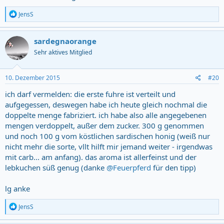
R
JensS
e
a
c
sardegnaorange
t
Sehr aktives Mitglied
i
o
n
s
10. Dezember 2015
#20
:
ich darf vermelden: die erste fuhre ist verteilt und
aufgegessen, deswegen habe ich heute gleich nochmal die
doppelte menge fabriziert. ich habe also alle angegebenen
mengen verdoppelt, außer dem zucker. 300 g genommen
und noch 100 g vom köstlichen sardischen honig (weiß nur
nicht mehr die sorte, vllt hilft mir jemand weiter - irgendwas
mit carb... am anfang). das aroma ist allerfeinst und der
lebkuchen süß genug (danke
@Feuerpferd
für den tipp)
lg anke
R
JensS
e
a