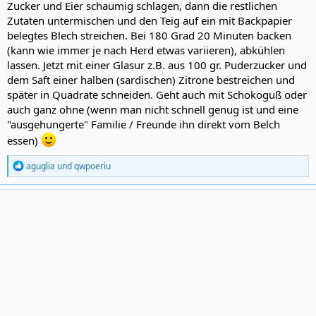
Zucker und Eier schaumig schlagen, dann die restlichen
Zutaten untermischen und den Teig auf ein mit Backpapier
belegtes Blech streichen. Bei 180 Grad 20 Minuten backen
(kann wie immer je nach Herd etwas variieren), abkühlen
lassen. Jetzt mit einer Glasur z.B. aus 100 gr. Puderzucker und
dem Saft einer halben (sardischen) Zitrone bestreichen und
später in Quadrate schneiden. Geht auch mit Schokoguß oder
auch ganz ohne (wenn man nicht schnell genug ist und eine
"ausgehungerte" Familie / Freunde ihn direkt vom Belch
essen)
R
aguglia
und
qwpoeriu
e
a
c
t
i
o
n
s
: