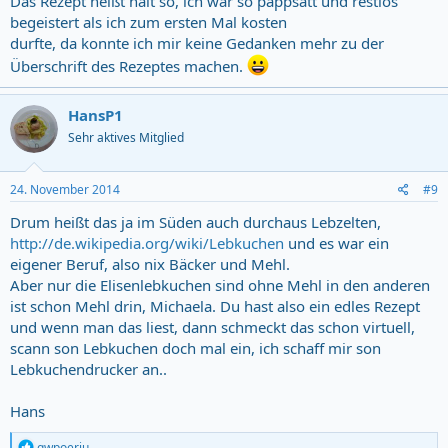
Das Rezept heißt halt so, ich war so pappsatt und restlos
begeistert als ich zum ersten Mal kosten
durfte, da konnte ich mir keine Gedanken mehr zu der
Überschrift des Rezeptes machen.
HansP1
Sehr aktives Mitglied
24. November 2014
#9
Drum heißt das ja im Süden auch durchaus Lebzelten,
http://de.wikipedia.org/wiki/Lebkuchen
und es war ein
eigener Beruf, also nix Bäcker und Mehl.
Aber nur die Elisenlebkuchen sind ohne Mehl in den anderen
ist schon Mehl drin, Michaela. Du hast also ein edles Rezept
und wenn man das liest, dann schmeckt das schon virtuell,
scann son Lebkuchen doch mal ein, ich schaff mir son
Lebkuchendrucker an..
Hans
R
qwpoeriu