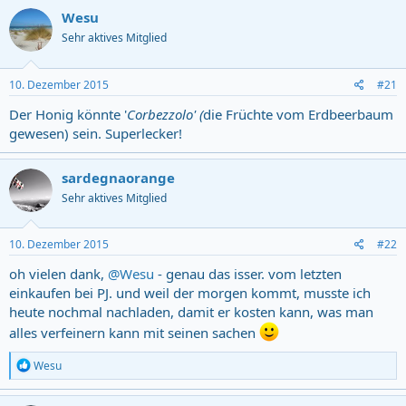
c
Wesu
t
Sehr aktives Mitglied
i
o
n
s
10. Dezember 2015
#21
:
Der Honig könnte '
Corbezzolo' (
die Früchte vom Erdbeerbaum
gewesen) sein. Superlecker!
sardegnaorange
Sehr aktives Mitglied
10. Dezember 2015
#22
oh vielen dank,
@Wesu
- genau das isser. vom letzten
einkaufen bei PJ. und weil der morgen kommt, musste ich
heute nochmal nachladen, damit er kosten kann, was man
alles verfeinern kann mit seinen sachen
R
Wesu
e
a