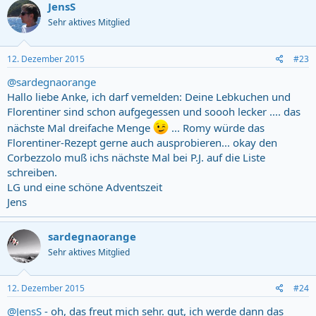
c
JensS
t
Sehr aktives Mitglied
i
o
n
s
12. Dezember 2015
#23
:
@sardegnaorange
Hallo liebe Anke, ich darf vemelden: Deine Lebkuchen und
Florentiner sind schon aufgegessen und soooh lecker .... das
nächste Mal dreifache Menge
... Romy würde das
Florentiner-Rezept gerne auch ausprobieren... okay den
Corbezzolo muß ichs nächste Mal bei P.J. auf die Liste
schreiben.
LG und eine schöne Adventszeit
Jens
sardegnaorange
Sehr aktives Mitglied
12. Dezember 2015
#24
@JensS
- oh, das freut mich sehr. gut, ich werde dann das