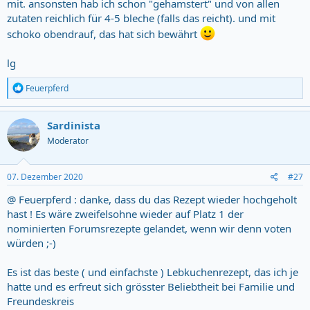
mit. ansonsten hab ich schon "gehamstert" und von allen
zutaten reichlich für 4-5 bleche (falls das reicht). und mit
schoko obendrauf, das hat sich bewährt
lg
R
Feuerpferd
e
a
c
Sardinista
t
Moderator
i
o
n
s
07. Dezember 2020
#27
:
@ Feuerpferd : danke, dass du das Rezept wieder hochgeholt
hast ! Es wäre zweifelsohne wieder auf Platz 1 der
nominierten Forumsrezepte gelandet, wenn wir denn voten
würden ;-)
Es ist das beste ( und einfachste ) Lebkuchenrezept, das ich je
hatte und es erfreut sich grösster Beliebtheit bei Familie und
Freundeskreis