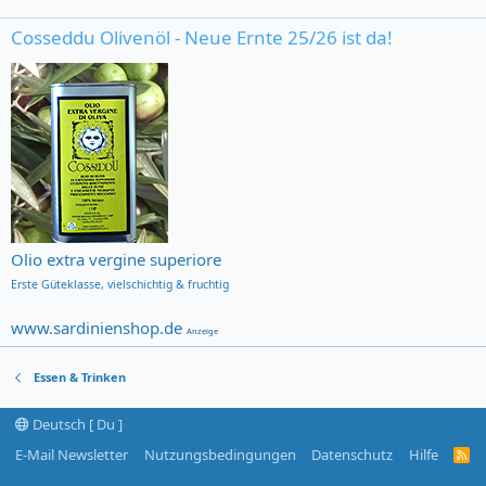
Cosseddu Olivenöl - Neue Ernte 25/26 ist da!
Olio extra vergine superiore
Erste Güteklasse,
vielschichtig & fruchtig
www.sardinienshop.de
Anzeige
Essen & Trinken
Deutsch [ Du ]
E-Mail Newsletter
Nutzungsbedingungen
Datenschutz
Hilfe
R
S
S