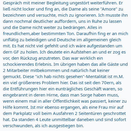
Gespräch mit meiner Begleitung ungestört weiterführen. Er
ließ nicht locker und fing an, die Dame als seine "Amore" zu
bezeichnen und versuchte, mich zu ignorieren. Ich musste ihn
dann nochmal deutlicher auffordern, uns in Ruhe zu lassen
und die Dame nicht weiter zu bedrängen. Alles in
freundlichem,aber bestimmten Ton. Daraufhin fing er an mich
unflätig zu beleidigen und Deutsche im allgemeinen gleich
mit. Es hat nicht viel gefehlt und ich wäre aufgestanden um
dern GF zu holen. Ich deutete ein Aufstehen an und er zog es
vor, den Rückzug anzutreten. Das war wirklich ein
schockierendes Erlebnis. Im übrigen haben das alle Gäste und
2 Mitarbeiter mitbekommen und natürlich hat keiner
gemuckt. Diese "ich hab nichts gesehen"-Mentalität ist m.M.
ein viel größereres Problem hier. Das ist seit den 70ern, als
die Entführungen hier ein eunträgliches Geschäft waren, so
eingebrannt in deren Hirne, dass man Sorge haben muss,
wenn einem mal in aller Öffentlichkeit was passiert, keiner zu
Hilfe kommt. Ist mir ebenso ergangen, als eine Frau mir auf
dem Parkplatz voll beim Ausfahren 2 Seitentüren geschrottet
hat. Da standen 4 Leute unmittelbar daneben und sind sofort
verschwunden, als ich ausgestiegen bin.