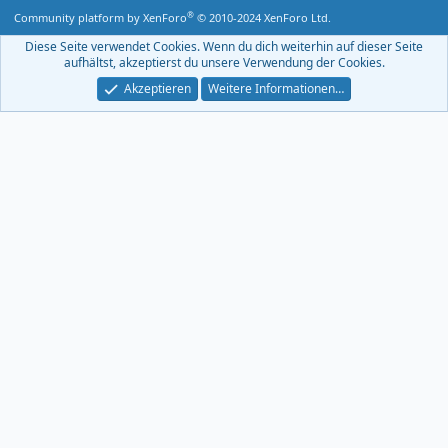
S
®
Community platform by XenForo
© 2010-2024 XenForo Ltd.
-
F
Diese Seite verwendet Cookies. Wenn du dich weiterhin auf dieser Seite
e
aufhältst, akzeptierst du unsere Verwendung der Cookies.
e
d
Akzeptieren
Weitere Informationen…