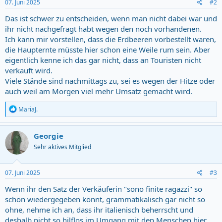
07. Juni 2025
#2
Das ist schwer zu entscheiden, wenn man nicht dabei war und
ihr nicht nachgefragt habt wegen den noch vorhandenen.
Ich kann mir vorstellen, dass die Erdbeeren vorbestellt waren,
die Haupternte müsste hier schon eine Weile rum sein. Aber
eigentlich kenne ich das gar nicht, dass an Touristen nicht
verkauft wird.
Viele Stände sind nachmittags zu, sei es wegen der Hitze oder
auch weil am Morgen viel mehr Umsatz gemacht wird.
R
MariaJ.
e
a
c
Georgie
t
Sehr aktives Mitglied
i
o
n
s
07. Juni 2025
#3
:
Wenn ihr den Satz der Verkäuferin "sono finite ragazzi" so
schön wiedergegeben könnt, grammatikalisch gar nicht so
ohne, nehme ich an, dass ihr italienisch beherrscht und
deshalb nicht so hilflos im Umgang mit den Menschen hier