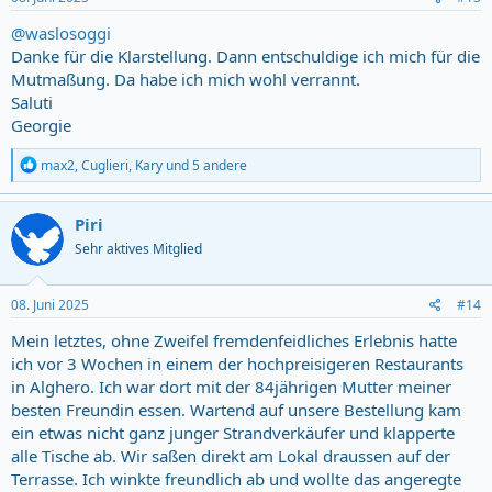
@waslosoggi
Danke für die Klarstellung. Dann entschuldige ich mich für die
Mutmaßung. Da habe ich mich wohl verrannt.
Saluti
Georgie
R
max2
,
Cuglieri
,
Kary
und 5 andere
e
a
c
Piri
t
Sehr aktives Mitglied
i
o
n
s
08. Juni 2025
#14
:
Mein letztes, ohne Zweifel fremdenfeidliches Erlebnis hatte
ich vor 3 Wochen in einem der hochpreisigeren Restaurants
in Alghero. Ich war dort mit der 84jährigen Mutter meiner
besten Freundin essen. Wartend auf unsere Bestellung kam
ein etwas nicht ganz junger Strandverkäufer und klapperte
alle Tische ab. Wir saßen direkt am Lokal draussen auf der
Terrasse. Ich winkte freundlich ab und wollte das angeregte