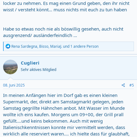
Uns ist bereits aufgefallen, dass es hier weitaus touristischer als im
locker zu nehmen. Es mag einen Grund geben, den ihr nicht
Südwesten des Landes ist, wo wir bei unseren letzten Reisen waren.
wisst / versteht könnt… muss nichts mit euch zu tun haben
Wir haben auch gelesen dass es im Norden und Osten touristischer
ist und die Strände auch viel schöner sein sollen. So weit so gut.
Habe so etwas noch nie als böswillig gesehen, auch nicht
ausgrenzend/ ausländerfeindlich …
Kommen wir nun zur Kernthematik, die uns heute verwundert hat.
An der Straße in Arbatax sind mir heute einige Straßenstände mit
R
Rena Sardegna
,
Bisso
,
MariaJ.
und 1 andere Person
Obst und Gemüse ins Auge gestochen. Als wir weiterfuhren fanden
e
a
wir dann einen kleinen Erdbeerstand direkt an einem kleinen Feld
c
neben der Straße. Wir hielten bereits ganz euphorisch an und
Cuglieri
t
warteten hinter den zwei Herren vor uns. Kurz bevor wir an der
Sehr aktives Mitglied
i
Reihe waren sagte uns die Verkäuferin nur “Sono finite, ragazzi”,
o
bevor wir überhaupt irgendetwas sagen konnten.
n
s
08. Juni 2025
#5
Wir waren sehr verwundert, da dort noch mindestens eine reichlich
:
gefüllte Palette Erdbeeren sichtbar stand und hinter uns keiner
In meinen Anfängen hier im Dorf gab es einen kleinen
mehr anstand. Enttäuscht und verdutzt setzten wir uns wieder ins
Supermarkt, der, direkt am Samstagmarkt gelegen, jeden
Auto. Währenddessen kamen zwei neue Personen, die problemlos
Samstag gegrillte Hähnchen anbot. Mit Wasser im Munde
Erdbeeren bekommen haben.
wollte ich eins kaufen. Morgens um 09÷00, der Grill prall
gefüllt....und keins bekommen. Auch mit wenig
Italienischkenntnissen konnte mir vermittelt werden, dass
Die Erfahrung versuche ich immer noch zu verstehen. Ich
wirklich alle reserviert waren.... ich hielte dass für glaubhaft,