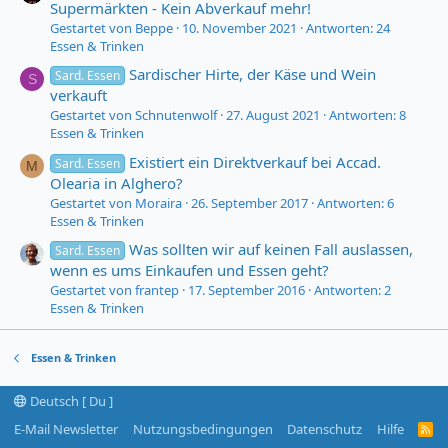
Supermärkten - Kein Abverkauf mehr!
Gestartet von Beppe
10. November 2021
Antworten: 24
Essen & Trinken
Sardischer Hirte, der Käse und Wein
Sard. Essen
S
verkauft
Gestartet von Schnutenwolf
27. August 2021
Antworten: 8
Essen & Trinken
Existiert ein Direktverkauf bei Accad.
Sard. Essen
M
Olearia in Alghero?
Gestartet von Moraira
26. September 2017
Antworten: 6
Essen & Trinken
Was sollten wir auf keinen Fall auslassen,
Sard. Essen
wenn es ums Einkaufen und Essen geht?
Gestartet von frantep
17. September 2016
Antworten: 2
Essen & Trinken
Essen & Trinken
Deutsch [ Du ]
E-Mail Newsletter
Nutzungsbedingungen
Datenschutz
Hilfe
R
S