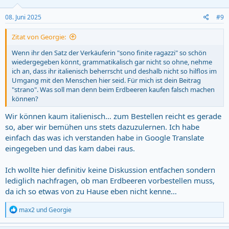
08. Juni 2025
#9
Zitat von Georgie:
Wenn ihr den Satz der Verkäuferin "sono finite ragazzi" so schön
wiedergegeben könnt, grammatikalisch gar nicht so ohne, nehme
ich an, dass ihr italienisch beherrscht und deshalb nicht so hilflos im
Umgang mit den Menschen hier seid. Für mich ist dein Beitrag
"strano". Was soll man denn beim Erdbeeren kaufen falsch machen
können?
Wir können kaum italienisch… zum Bestellen reicht es gerade
so, aber wir bemühen uns stets dazuzulernen. Ich habe
einfach das was ich verstanden habe in Google Translate
eingegeben und das kam dabei raus.
Ich wollte hier definitiv keine Diskussion entfachen sondern
lediglich nachfragen, ob man Erdbeeren vorbestellen muss,
da ich so etwas von zu Hause eben nicht kenne…
R
max2
und
Georgie
e
a