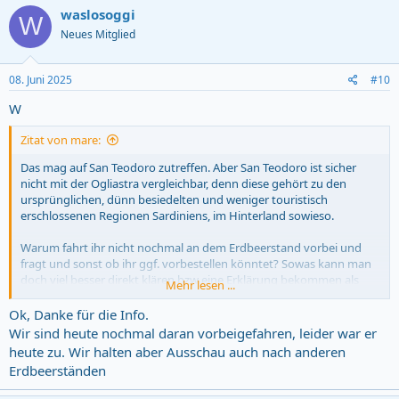
c
waslosoggi
W
t
Neues Mitglied
i
o
n
s
08. Juni 2025
#10
:
W
Zitat von mare:
Das mag auf San Teodoro zutreffen. Aber San Teodoro ist sicher
nicht mit der Ogliastra vergleichbar, denn diese gehört zu den
ursprünglichen, dünn besiedelten und weniger touristisch
erschlossenen Regionen Sardiniens, im Hinterland sowieso.
Warum fahrt ihr nicht nochmal an dem Erdbeerstand vorbei und
fragt und sonst ob ihr ggf. vorbestellen könntet? Sowas kann man
doch viel besser direkt klären bzw eine Erklärung bekommen als
Mehr lesen ...
hier im Forum.
Ok, Danke für die Info.
Wir sind heute nochmal daran vorbeigefahren, leider war er
heute zu. Wir halten aber Ausschau auch nach anderen
Erdbeerständen