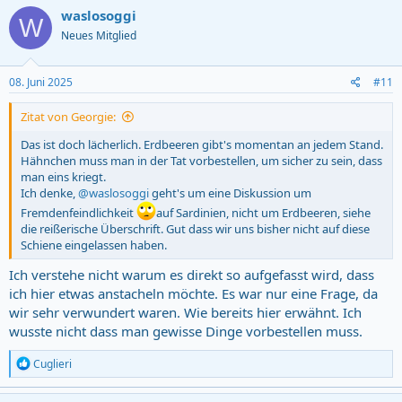
waslosoggi
W
Neues Mitglied
08. Juni 2025
#11
Zitat von Georgie:
Das ist doch lächerlich. Erdbeeren gibt's momentan an jedem Stand.
Hähnchen muss man in der Tat vorbestellen, um sicher zu sein, dass
man eins kriegt.
Ich denke,
@waslosoggi
geht's um eine Diskussion um
Fremdenfeindlichkeit
auf Sardinien, nicht um Erdbeeren, siehe
die reißerische Überschrift. Gut dass wir uns bisher nicht auf diese
Schiene eingelassen haben.
Ich verstehe nicht warum es direkt so aufgefasst wird, dass
ich hier etwas anstacheln möchte. Es war nur eine Frage, da
wir sehr verwundert waren. Wie bereits hier erwähnt. Ich
wusste nicht dass man gewisse Dinge vorbestellen muss.
R
Cuglieri
e
a