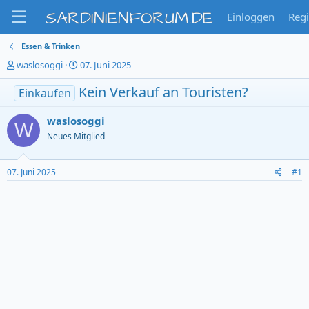
SARDINIENFORUM.DE
Einloggen
Regi
Essen & Trinken
T
S
waslosoggi
07. Juni 2025
h
t
e
Kein Verkauf an Touristen?
a
Einkaufen
m
r
e
t
waslosoggi
W
n
d
Neues Mitglied
s
a
t
t
a
u
07. Juni 2025
#1
r
m
t
e
r