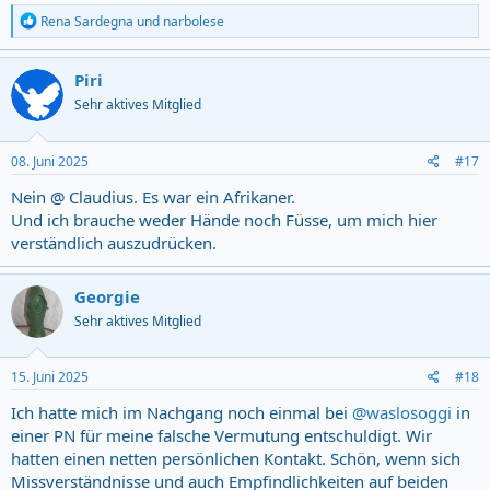
R
Rena Sardegna
und
narbolese
e
a
c
Piri
t
Sehr aktives Mitglied
i
o
n
s
08. Juni 2025
#17
:
Nein @ Claudius. Es war ein Afrikaner.
Und ich brauche weder Hände noch Füsse, um mich hier
verständlich auszudrücken.
Georgie
Sehr aktives Mitglied
15. Juni 2025
#18
Ich hatte mich im Nachgang noch einmal bei
@waslosoggi
in
einer PN für meine falsche Vermutung entschuldigt. Wir
hatten einen netten persönlichen Kontakt. Schön, wenn sich
Missverständnisse und auch Empfindlichkeiten auf beiden