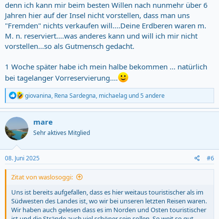
interpretiere es so als wolle man nicht an die Touristen verkaufen.
denn ich kann mir beim besten Willen nach nunmehr über 6
Das fand ich sehr schade, so gerne hätte ich dort eine Schale frischer
Jahren hier auf der Insel nicht vorstellen, dass man uns
Erdbeeren gekauft.
"Fremden" nichts verkaufen will....Deine Erdberen waren m.
M. n. reserviert....was anderes kann und will ich mir nicht
Kann uns jemand weiterhelfen? Ist euch so etwas schonmal
vorstellen...so als Gutmensch gedacht.
passiert? Können wir irgendwas anders machen oder müssen wir
etwas beachten beim Umgang mit den Sarden und Sardinnen?
1 Woche später habe ich mein halbe bekommen ... natürlich
bei tagelanger Vorreservierung....
R
giovanina
,
Rena Sardegna
,
michaelag
und 5 andere
e
a
c
mare
t
Sehr aktives Mitglied
i
o
n
s
08. Juni 2025
#6
:
Zitat von waslosoggi:
Uns ist bereits aufgefallen, dass es hier weitaus touristischer als im
Südwesten des Landes ist, wo wir bei unseren letzten Reisen waren.
Wir haben auch gelesen dass es im Norden und Osten touristischer
ist und die Strände auch viel schöner sein sollen. So weit so gut.