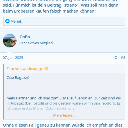
seid. Für mich ist dein Beitrag "strano". Was soll man denn
beim Erdbeeren kaufen falsch machen können?
R
MariaJ.
e
a
c
CoPa
t
Sehr aktives Mitglied
i
o
n
s
07. Juni 2025
#4
:
Zitat von waslosoggi:
Ciao Ragazzi!
mein Partner und ich sind zum 3. Mal auf Sardinien. Zur Zeit sind wir
in Arbatax (bei Tortoli) und bis gestern waren wir in San Teodoro. Es
ist unser erstes Mal im Osten Sardiniens.
Mehr lesen ...
Ohne diesen Fall genau zu kennen würde ich empfehlen dies