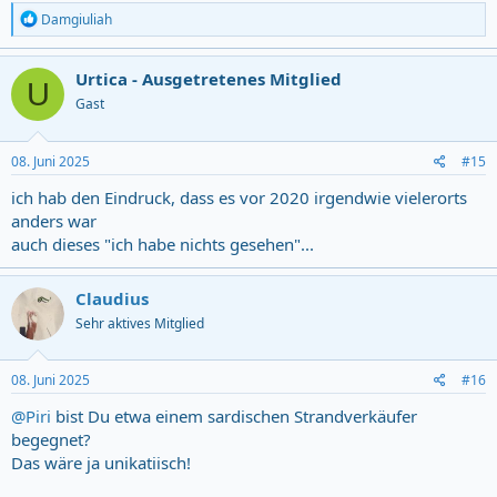
R
Damgiuliah
e
a
c
Urtica - Ausgetretenes Mitglied
U
t
Gast
i
o
n
s
08. Juni 2025
#15
:
ich hab den Eindruck, dass es vor 2020 irgendwie vielerorts
anders war
auch dieses "ich habe nichts gesehen"...
Claudius
Sehr aktives Mitglied
08. Juni 2025
#16
@Piri
bist Du etwa einem sardischen Strandverkäufer
begegnet?
Das wäre ja unikatiisch!