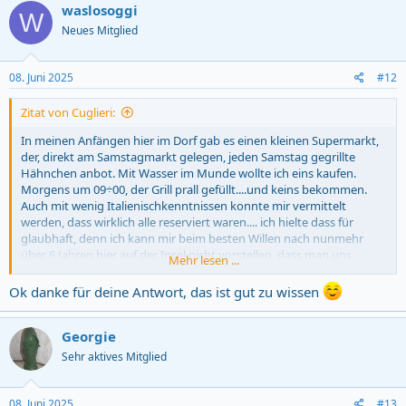
c
waslosoggi
W
t
Neues Mitglied
i
o
n
s
08. Juni 2025
#12
:
Zitat von Cuglieri:
In meinen Anfängen hier im Dorf gab es einen kleinen Supermarkt,
der, direkt am Samstagmarkt gelegen, jeden Samstag gegrillte
Hähnchen anbot. Mit Wasser im Munde wollte ich eins kaufen.
Morgens um 09÷00, der Grill prall gefüllt....und keins bekommen.
Auch mit wenig Italienischkenntnissen konnte mir vermittelt
werden, dass wirklich alle reserviert waren.... ich hielte dass für
glaubhaft, denn ich kann mir beim besten Willen nach nunmehr
über 6 Jahren hier auf der Insel nicht vorstellen, dass man uns
Mehr lesen ...
"Fremden" nichts verkaufen will....Deine Erdberen waren m. M. n.
reserviert....was anderes kann und will ich mir nicht vorstellen...so
Ok danke für deine Antwort, das ist gut zu wissen
als Gutmensch gedacht.
Georgie
1 Woche später habe ich mein halbe bekommen ... natürlich bei
tagelanger Vorreservierung....
Sehr aktives Mitglied
08. Juni 2025
#13