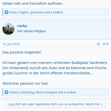
Seiten nett und freundlich auflösen.
R
max2
,
Cuglieri
,
giovanina
und 4 andere
e
a
c
rocky
t
Sehr aktives Mitglied
i
o
n
s
16. Juni 2025
#19
:
Das positive Gegenteil:
ich kam gestern von meinem schönsten Badeplatz Sardiniens
(im Hinterland) zurück ans Auto und da klemmte eine frische
große Zucchini in der leicht offenen Fensterscheibe...
Ähnliches passiert nur hier.
R
Sabina
,
michaelag
,
Rena Sardegna
und 4 andere
e
a
c
Log Dich ein oder registriere Dich, um zu antworten. Mach mit : )
t