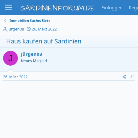
SARDINIENFORUM.DE
Einloggen
Regi
Immobilien Suche/Biete
T
S
Jürgen08
26. März 2022
h
t
Haus kaufen auf Sardinien
e
a
m
r
e
t
Jürgen08
J
n
d
Neues Mitglied
s
a
t
t
a
u
26. März 2022
#1
r
m
t
e
r