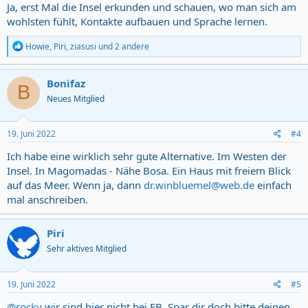
Ja, erst Mal die Insel erkunden und schauen, wo man sich am
wohlsten fühlt, Kontakte aufbauen und Sprache lernen.
R
Howie
,
Piri
,
ziasusi
und 2 andere
e
a
c
Bonifaz
B
t
Neues Mitglied
i
o
n
s
19. Juni 2022
#4
:
Ich habe eine wirklich sehr gute Alternative. Im Westen der
Insel. In Magomadas - Nähe Bosa. Ein Haus mit freiem Blick
auf das Meer. Wenn ja, dann
dr.winbluemel@web.de
einfach
mal anschreiben.
Piri
Sehr aktives Mitglied
19. Juni 2022
#5
@rocky
wir sind hier nicht bei FB. Spar dir doch bitte deinen