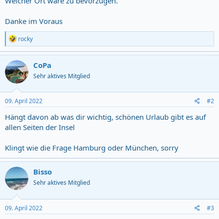
Welcher Ort wäre zu bevorzugen.
Danke im Voraus
R
rocky
e
a
c
CoPa
t
Sehr aktives Mitglied
i
o
n
s
09. April 2022
#2
:
Hängt davon ab was dir wichtig, schönen Urlaub gibt es auf
allen Seiten der Insel
Klingt wie die Frage Hamburg oder München, sorry
Bisso
Sehr aktives Mitglied
09. April 2022
#3