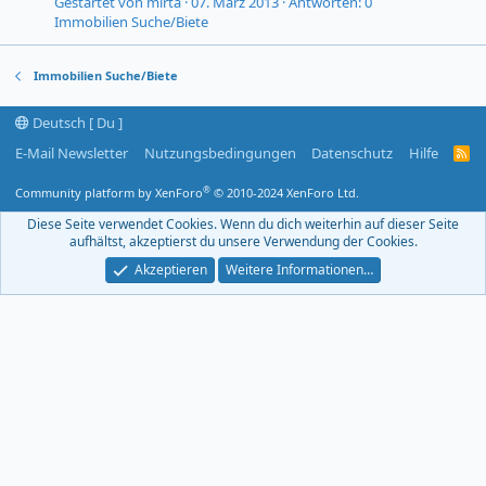
Gestartet von mirta
07. März 2013
Antworten: 0
Immobilien Suche/Biete
Immobilien Suche/Biete
Deutsch [ Du ]
E-Mail Newsletter
Nutzungsbedingungen
Datenschutz
Hilfe
R
S
S
®
Community platform by XenForo
© 2010-2024 XenForo Ltd.
-
F
Diese Seite verwendet Cookies. Wenn du dich weiterhin auf dieser Seite
e
aufhältst, akzeptierst du unsere Verwendung der Cookies.
e
d
Akzeptieren
Weitere Informationen…