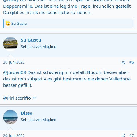
Deppensmilie. Das ist eine legitime Frage, freundlich gestellt.
Da gibt es nichts ins lächerliche zu ziehen.
R
Su Gustu
e
a
c
Su Gustu
t
Sehr aktives Mitglied
i
o
n
s
20. Juni 2022
#6
:
@Jürgen08
Das ist schwierig mir gefällt Budoni besser aber
das ist rein subjektiv es gibt bestimmt viele denen Valledoria
besser gefällt.
@Piri
sceriffo ??
Bisso
Sehr aktives Mitglied
20. Juni 2022
#7