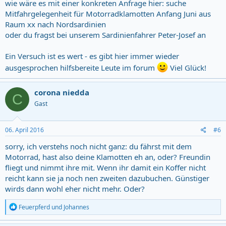
wie wäre es mit einer konkreten Anfrage hier: suche
Mitfahrgelegenheit für Motorradklamotten Anfang Juni aus
Raum xx nach Nordsardinien
oder du fragst bei unserem Sardinienfahrer Peter-Josef an
Ein Versuch ist es wert - es gibt hier immer wieder
ausgesprochen hilfsbereite Leute im forum
Viel Glück!
corona niedda
C
Gast
06. April 2016
#6
sorry, ich verstehs noch nicht ganz: du fährst mit dem
Motorrad, hast also deine Klamotten eh an, oder? Freundin
fliegt und nimmt ihre mit. Wenn ihr damit ein Koffer nicht
reicht kann sie ja noch nen zweiten dazubuchen. Günstiger
wirds dann wohl eher nicht mehr. Oder?
R
Feuerpferd
und
Johannes
e
a