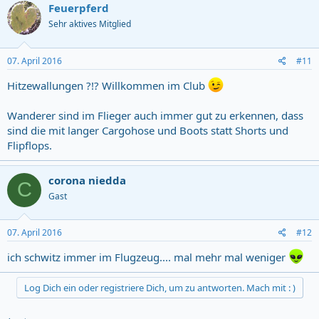
c
Feuerpferd
t
Sehr aktives Mitglied
i
o
n
s
07. April 2016
#11
:
Hitzewallungen ?!? Willkommen im Club
Wanderer sind im Flieger auch immer gut zu erkennen, dass
sind die mit langer Cargohose und Boots statt Shorts und
Flipflops.
corona niedda
C
Gast
07. April 2016
#12
ich schwitz immer im Flugzeug.... mal mehr mal weniger
Log Dich ein oder registriere Dich, um zu antworten. Mach mit : )