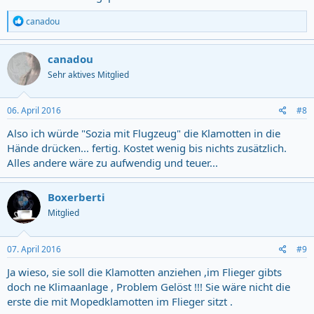
R
canadou
e
a
c
canadou
t
Sehr aktives Mitglied
i
o
n
s
06. April 2016
#8
:
Also ich würde "Sozia mit Flugzeug" die Klamotten in die
Hände drücken... fertig. Kostet wenig bis nichts zusätzlich.
Alles andere wäre zu aufwendig und teuer...
Boxerberti
Mitglied
07. April 2016
#9
Ja wieso, sie soll die Klamotten anziehen ,im Flieger gibts
doch ne Klimaanlage , Problem Gelöst !!! Sie wäre nicht die
erste die mit Mopedklamotten im Flieger sitzt .