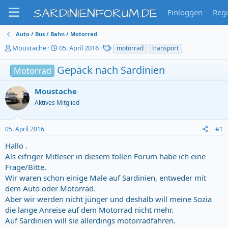
SARDINIENFORUM.DE
Einloggen
Regi
Auto / Bus / Bahn / Motorrad
T
S
T
Moustache
05. April 2016
motorrad
transport
h
t
a
e
a
g
Gepäck nach Sardinien
Motorrad
m
r
s
e
t
Moustache
n
d
s
a
Aktives Mitglied
t
t
a
u
05. April 2016
#1
r
m
t
Hallo .
e
Als eifriger Mitleser in diesem tollen Forum habe ich eine
r
Frage/Bitte.
Wir waren schon einige Male auf Sardinien, entweder mit
dem Auto oder Motorrad.
Aber wir werden nicht jünger und deshalb will meine Sozia
die lange Anreise auf dem Motorrad nicht mehr.
Auf Sardinien will sie allerdings motorradfahren.