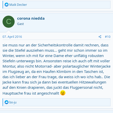
R
Maik Decker
e
a
c
corona niedda
C
t
Gast
i
o
n
s
07. April 2016
#10
:
sie muss nur an der Sicherheitskontrolle damit rechnen, dass
sie die Stiefel ausziehen muss... geht mir schon immer so im
Winter, wenn ich mit für eine Dame eher unflätig robusten
Stiefeln unterwegs bin. Ansonsten reise ich auch oft mit voller
Montur, also nicht Motorrad- aber polartauglicher Winterjacke
im Flugzeug an, da ein Haufen Klimbim in den Taschen ist,
das ich lieber an der Frau trage, da weiss ich wo ichs hab.. Die
Jacke kann frau sich ja dann bei eventuellen Hitzewallungen
auf den Knien drapieren, das juckt das Flugpersonal nicht,
Hauptsache frau ist angeschnallt
R
bo-ju
e
a