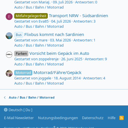
Gestartet von MariaJ.
09. Juli 2026
Antworten: 0
Auto / Bus / Bahn / Motorrad
Transport NRW - Südsardinien
Mitfahrgelegenheit
E
Gestartet von Eva85
04. Juli 2026
Antworten: 3
Auto / Bus / Bahn / Motorrad
Flixbus kommt nach Sardinien
Bus
Gestartet von mare
03. Mai 2026
Antworten: 1
Auto / Bus / Bahn / Motorrad
Vorsicht beim Gepäck im Auto
Parken
Gestartet von zoppelrenje
26. Juni 2025
Antworten: 9
Auto / Bus / Bahn / Motorrad
Motorrad/Fähre/Gepäck
Motorrad
Gestartet von joggele
18. August 2014
Antworten: 4
Auto / Bus / Bahn / Motorrad
Auto / Bus / Bahn / Motorrad
Deutsch [ Du ]
E-Mail Newsletter
Nutzungsbedingungen
Datenschutz
Hilfe
R
S
S
®