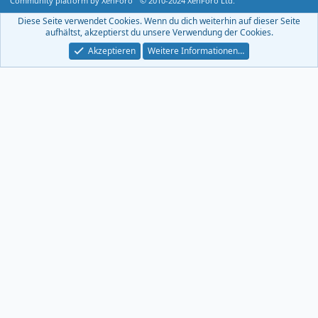
Community platform by XenForo
© 2010-2024 XenForo Ltd.
-
F
Diese Seite verwendet Cookies. Wenn du dich weiterhin auf dieser Seite
e
aufhältst, akzeptierst du unsere Verwendung der Cookies.
e
d
Akzeptieren
Weitere Informationen…