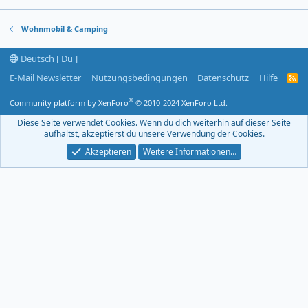
Wohnmobil & Camping
Deutsch [ Du ]
E-Mail Newsletter
Nutzungsbedingungen
Datenschutz
Hilfe
R
S
S
®
Community platform by XenForo
© 2010-2024 XenForo Ltd.
-
F
Diese Seite verwendet Cookies. Wenn du dich weiterhin auf dieser Seite
e
aufhältst, akzeptierst du unsere Verwendung der Cookies.
e
d
Akzeptieren
Weitere Informationen…