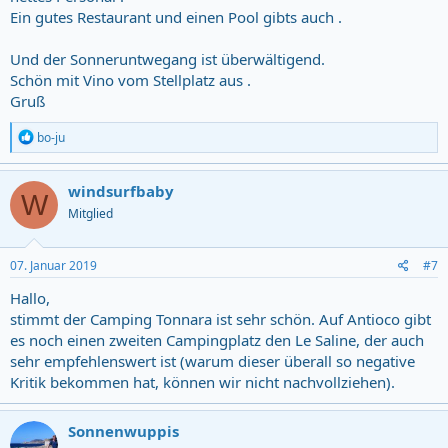
Ein gutes Restaurant und einen Pool gibts auch .
Und der Sonneruntwegang ist überwältigend.
Schön mit Vino vom Stellplatz aus .
Gruß
R
bo-ju
e
a
c
windsurfbaby
W
t
Mitglied
i
o
n
s
07. Januar 2019
#7
:
Hallo,
stimmt der Camping Tonnara ist sehr schön. Auf Antioco gibt
es noch einen zweiten Campingplatz den Le Saline, der auch
sehr empfehlenswert ist (warum dieser überall so negative
Kritik bekommen hat, können wir nicht nachvollziehen).
Sonnenwuppis