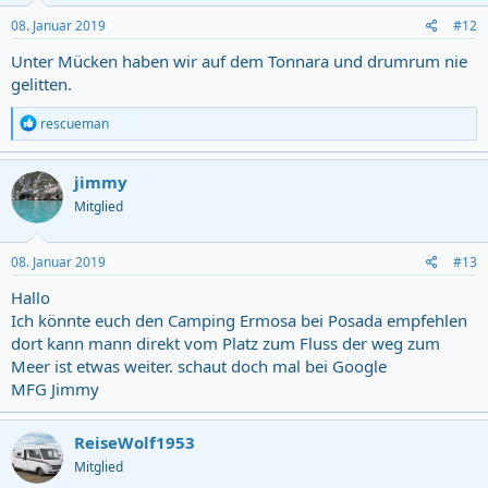
08. Januar 2019
#12
Unter Mücken haben wir auf dem Tonnara und drumrum nie
gelitten.
R
rescueman
e
a
c
jimmy
t
Mitglied
i
o
n
s
08. Januar 2019
#13
:
Hallo
Ich könnte euch den Camping Ermosa bei Posada empfehlen
dort kann mann direkt vom Platz zum Fluss der weg zum
Meer ist etwas weiter. schaut doch mal bei Google
MFG Jimmy
ReiseWolf1953
Mitglied