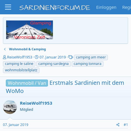
SARDINIENFORUM.DE
Einloggen
Regi
Wohnmobil & Camping
T
S
T
ReiseWolf1953
07. Januar 2019
camping am meer
h
t
a
camping le saline
camping sardegna
camping tonnara
e
a
g
wohnmobilstellplatz
m
r
s
e
t
Erstmals Sardinien mit dem
Wohnmobil / Van
n
d
s
a
WoMo
t
t
a
u
ReiseWolf1953
r
m
t
Mitglied
e
r
07. Januar 2019
#1