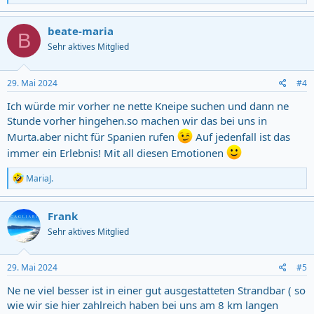
e
a
c
beate-maria
B
t
Sehr aktives Mitglied
i
o
n
s
29. Mai 2024
#4
:
Ich würde mir vorher ne nette Kneipe suchen und dann ne
Stunde vorher hingehen.so machen wir das bei uns in
Murta.aber nicht für Spanien rufen
Auf jedenfall ist das
immer ein Erlebnis! Mit all diesen Emotionen
R
MariaJ.
e
a
c
Frank
t
Sehr aktives Mitglied
i
o
n
s
29. Mai 2024
#5
:
Ne ne viel besser ist in einer gut ausgestatteten Strandbar ( so
wie wir sie hier zahlreich haben bei uns am 8 km langen