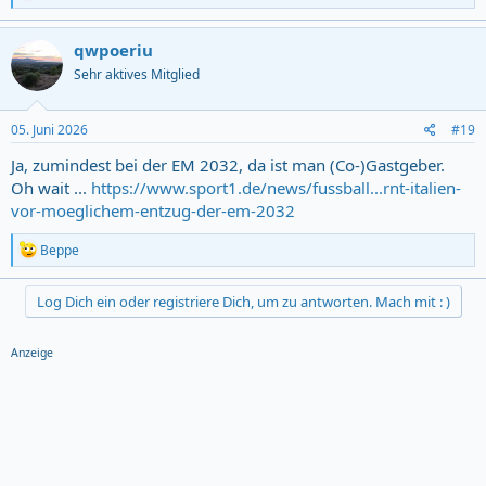
e
a
c
qwpoeriu
t
Sehr aktives Mitglied
i
o
n
s
05. Juni 2026
#19
:
Ja, zumindest bei der EM 2032, da ist man (Co-)Gastgeber.
Oh wait ...
https://www.sport1.de/news/fussball...rnt-italien-
vor-moeglichem-entzug-der-em-2032
R
Beppe
e
a
c
Log Dich ein oder registriere Dich, um zu antworten. Mach mit : )
t
i
o
Anzeige
n
s
: