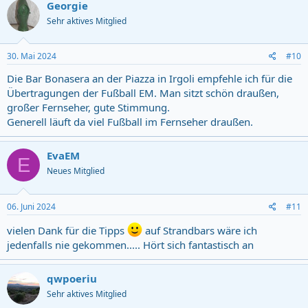
c
Georgie
t
Sehr aktives Mitglied
i
o
n
s
30. Mai 2024
#10
:
Die Bar Bonasera an der Piazza in Irgoli empfehle ich für die
Übertragungen der Fußball EM. Man sitzt schön draußen,
großer Fernseher, gute Stimmung.
Generell läuft da viel Fußball im Fernseher draußen.
EvaEM
E
Neues Mitglied
06. Juni 2024
#11
vielen Dank für die Tipps
auf Strandbars wäre ich
jedenfalls nie gekommen..... Hört sich fantastisch an
qwpoeriu
Sehr aktives Mitglied