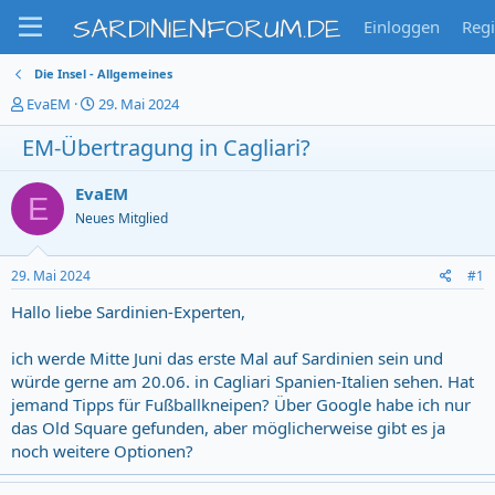
SARDINIENFORUM.DE
Einloggen
Regi
Die Insel - Allgemeines
T
S
EvaEM
29. Mai 2024
h
t
EM-Übertragung in Cagliari?
e
a
m
r
e
t
EvaEM
E
n
d
Neues Mitglied
s
a
t
t
a
u
29. Mai 2024
#1
r
m
t
Hallo liebe Sardinien-Experten,
e
r
ich werde Mitte Juni das erste Mal auf Sardinien sein und
würde gerne am 20.06. in Cagliari Spanien-Italien sehen. Hat
jemand Tipps für Fußballkneipen? Über Google habe ich nur
das Old Square gefunden, aber möglicherweise gibt es ja
noch weitere Optionen?