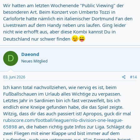
Wir hatten am letzten Wochenende "Public Viewing" der
besonderen Art. Beim Konzert von Umberto Tozzi in
Carloforte hatte nämlich ein italienischer Dortmund Fan den
Livestream auf dem Handy neben uns laufen. Ging leider
nicht wie erhofft aus, aber diese Kombi kannst Du in
Deutschland nur schwer finden
Daeond
D
Neues Mitglied
03. Juni 2026
#14
Ich kann total nachvollziehen, wie nervig es ist, beim
Fußballschauen im Urlaub alles Wichtige zu verpassen.
Letztes Jahr in Sardinien bin ich fast verzweifelt, bis ich
endlich eine Kneipe gefunden habe, die das Spiel zeigte.
Witzig, dass dir das auch passiert ist! Apropos, guck dir mal
rubiscore.com/football/league/nlo-division-one-league-
65898
an, die haben richtig gute Infos zur Liga. Schlägst du
zwei Fliegen mit einer Klappe und bist immer auf dem
Laufenden, auch von unterwegs aus. Klar, Fernsehen bringt