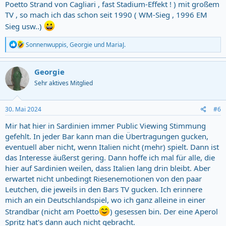
Poetto Strand von Cagliari , fast Stadium-Effekt ! ) mit großem
TV , so mach ich das schon seit 1990 ( WM-Sieg , 1996 EM
Sieg usw..)
R
Sonnenwuppis
,
Georgie
und
MariaJ.
e
a
c
Georgie
t
Sehr aktives Mitglied
i
o
n
s
30. Mai 2024
#6
:
Mir hat hier in Sardinien immer Public Viewing Stimmung
gefehlt. In jeder Bar kann man die Übertragungen gucken,
eventuell aber nicht, wenn Italien nicht (mehr) spielt. Dann ist
das Interesse äußerst gering. Dann hoffe ich mal für alle, die
hier auf Sardinien weilen, dass Italien lang drin bleibt. Aber
erwartet nicht unbedingt Riesenemotionen von den paar
Leutchen, die jeweils in den Bars TV gucken. Ich erinnere
mich an ein Deutschlandspiel, wo ich ganz alleine in einer
Strandbar (nicht am Poetto
) gesessen bin. Der eine Aperol
Spritz hat's dann auch nicht gebracht.