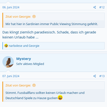
06. Juni 2024
#12
Zitat von Georgie:
Mir hat hier in Sardinien immer Public Viewing Stimmung gefehlt.
Das klingt ziemlich paradiesisch. Schade, dass ich gerade
keinen Urlaub habe ...
R
narbolese
und
Georgie
e
a
c
Mystery
t
Sehr aktives Mitglied
i
o
n
s
07. Juni 2024
#13
:
Zitat von Georgie:
Stimmt. Fussballfans sollten keinen Urlaub machen und
Deutschland Spiele zu Hause gucken