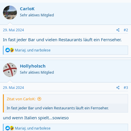
CarloK
Sehr aktives Mitglied
29. Mai 2024
#2
In fast jeder Bar und vielen Restaurants läuft ein Fernseher.
R
MariaJ.
und
narbolese
e
a
c
Hollyholsch
t
Sehr aktives Mitglied
i
o
n
s
29. Mai 2024
#3
:
Zitat von CarloK:
In fast jeder Bar und vielen Restaurants läuft ein Fernseher.
und wenn Italien spielt...sowieso
R
MariaJ.
und
narbolese