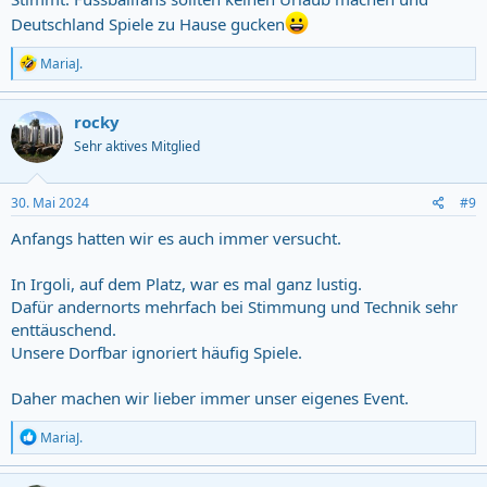
Deutschland Spiele zu Hause gucken
R
MariaJ.
e
a
c
rocky
t
Sehr aktives Mitglied
i
o
n
s
30. Mai 2024
#9
:
Anfangs hatten wir es auch immer versucht.
In Irgoli, auf dem Platz, war es mal ganz lustig.
Dafür andernorts mehrfach bei Stimmung und Technik sehr
enttäuschend.
Unsere Dorfbar ignoriert häufig Spiele.
Daher machen wir lieber immer unser eigenes Event.
R
MariaJ.
e
a