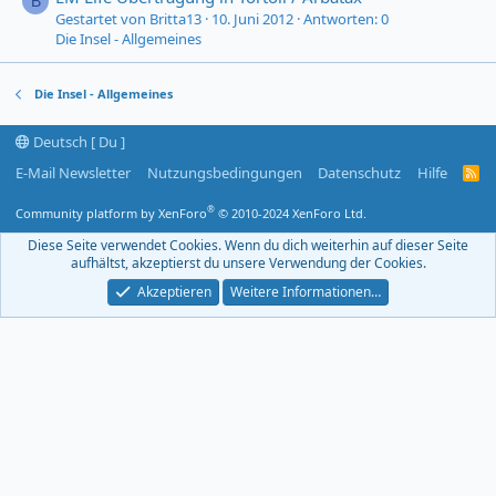
B
Gestartet von Britta13
10. Juni 2012
Antworten: 0
Die Insel - Allgemeines
Die Insel - Allgemeines
Deutsch [ Du ]
E-Mail Newsletter
Nutzungsbedingungen
Datenschutz
Hilfe
R
S
S
®
Community platform by XenForo
© 2010-2024 XenForo Ltd.
-
F
Diese Seite verwendet Cookies. Wenn du dich weiterhin auf dieser Seite
e
aufhältst, akzeptierst du unsere Verwendung der Cookies.
e
d
Akzeptieren
Weitere Informationen…