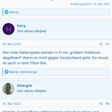
Zuletzt geändert:
30. Mai 2024
R
MariaJ.
e
a
c
hary
H
t
Sehr aktives Mitglied
i
o
n
s
30. Mai 2024
#7
:
Wie viele Italienspiele werden in D vor großem Publikum
abgefeiert? Wenn es nicht gegen Deutschland geht. Da musst
du auch in eine Tifosi-Bar.
R
MariaJ.
und
Georgie
e
a
c
Georgie
t
Sehr aktives Mitglied
i
o
n
s
30. Mai 2024
#8
:
Stimmt. Fussballfans sollten keinen Urlaub machen und