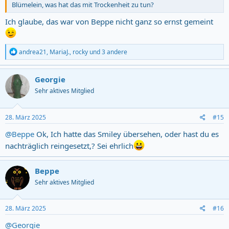
Blümelein, was hat das mit Trockenheit zu tun?
Ich glaube, das war von Beppe nicht ganz so ernst gemeint
R
andrea21
,
MariaJ.
,
rocky
und 3 andere
e
a
c
Georgie
t
Sehr aktives Mitglied
i
o
n
s
28. März 2025
#15
:
@Beppe
Ok, Ich hatte das Smiley übersehen, oder hast du es
nachträglich reingesetzt,? Sei ehrlich
Beppe
Sehr aktives Mitglied
28. März 2025
#16
@Georgie