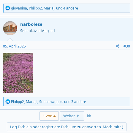
R
giovanina
,
Philipp2
,
MariaJ.
und 4 andere
e
a
c
narbolese
t
Sehr aktives Mitglied
i
o
n
s
05. April 2025
#30
:
R
Philipp2
,
MariaJ.
,
Sonnenwuppis
und 3 andere
e
a
c
Last
1 von 4
Weiter
t
i
Log Dich ein oder registriere Dich, um zu antworten. Mach mit : )
o