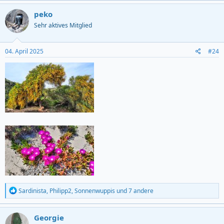
a
c
peko
t
Sehr aktives Mitglied
i
o
n
s
04. April 2025
#24
:
R
Sardinista
,
Philipp2
,
Sonnenwuppis
und 7 andere
e
a
c
Georgie
t