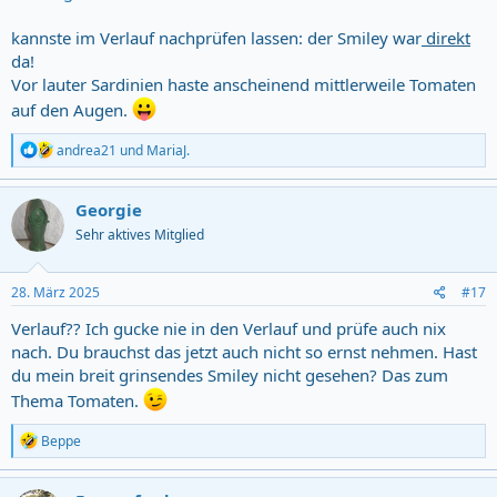
kannste im Verlauf nachprüfen lassen: der Smiley war
direkt
da!
Vor lauter Sardinien haste anscheinend mittlerweile Tomaten
auf den Augen.
R
andrea21
und
MariaJ.
e
a
c
Georgie
t
Sehr aktives Mitglied
i
o
n
s
28. März 2025
#17
:
Verlauf?? Ich gucke nie in den Verlauf und prüfe auch nix
nach. Du brauchst das jetzt auch nicht so ernst nehmen. Hast
du mein breit grinsendes Smiley nicht gesehen? Das zum
Thema Tomaten.
R
Beppe
e
a
c