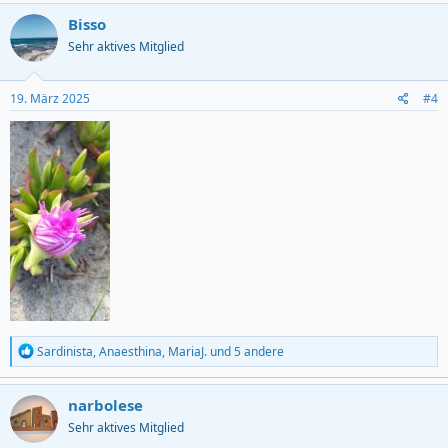
a
c
Bisso
t
Sehr aktives Mitglied
i
o
n
s
19. März 2025
#4
:
R
Sardinista
,
Anaesthina
,
MariaJ.
und 5 andere
e
a
c
narbolese
t
Sehr aktives Mitglied
i
o