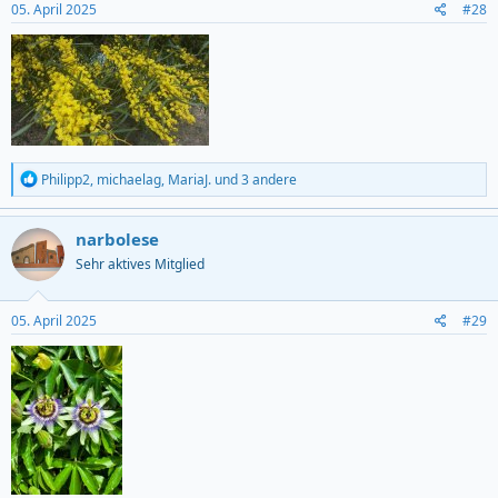
s
05. April 2025
#28
:
R
Philipp2
,
michaelag
,
MariaJ.
und 3 andere
e
a
c
narbolese
t
Sehr aktives Mitglied
i
o
n
s
05. April 2025
#29
: