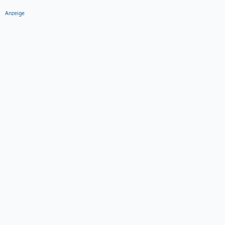
n
s
Anzeige
: