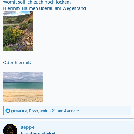
Womit soll ich euch noch locken?
Hiermit? Blumen überall am Wegesrand
Oder hiermit?
R
giovanina
,
Bisso
,
andrea21
und 4 andere
e
a
c
Beppe
t
Sehr aktives Mitglied