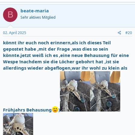
a
c
beate-maria
B
t
Sehr aktives Mitglied
i
o
n
s
02. April 2025
#20
:
könnt ihr euch noch erinnern,als ich dieses Teil
gepostet habe ,mit der Frage ,was dies so sein
könnte.jetzt weiß ich es ,eine neue Behausung für eine
Wespe !nachdem sie die Löcher gebohrt hat ,ist sie
allerdings wieder abgeflogen,war ihr wohl zu klein als
Frühjahrs Behausung
)