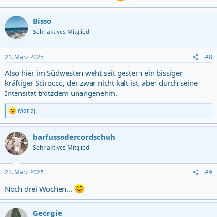
Bisso
Sehr aktives Mitglied
21. März 2025
#8
Also hier im Südwesten weht seit gestern ein bissiger
kräftiger Scirocco, der zwar nicht kalt ist, aber durch seine
Intensität trotzdem unangenehm.
R
MariaJ.
e
a
c
barfussodercordschuh
t
Sehr aktives Mitglied
i
o
n
s
21. März 2025
#9
:
Noch drei Wochen...
Georgie