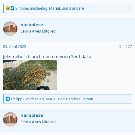
R
Simone
,
michaelag
,
MariaJ.
und 3 andere
e
a
c
narbolese
t
Sehr aktives Mitglied
i
o
n
s
05. April 2025
#27
:
Jetzt gebe ich auch noch meinen Senf dazu.
R
Philipp2
,
michaelag
,
MariaJ.
und 1 andere Person
e
a
c
narbolese
t
Sehr aktives Mitglied
i
o
n