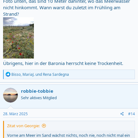
Foto unten, das sind 10 Meter dahinter, wo das Meerwasser
nicht hinkommt. Wann warst du zuletzt im Frühling am
Strand?
Übrigens, hier in der Baronia herrscht keine Trockenheit.
R
Bisso
,
MariaJ.
und
Rena Sardegna
e
a
c
robbie-tobbie
t
Sehr aktives Mitglied
i
o
n
s
28. März 2025
#14
:
Zitat von Georgie:
Vorne am Meer im Sand wächst nichts, noch nie, noch nicht mal ein