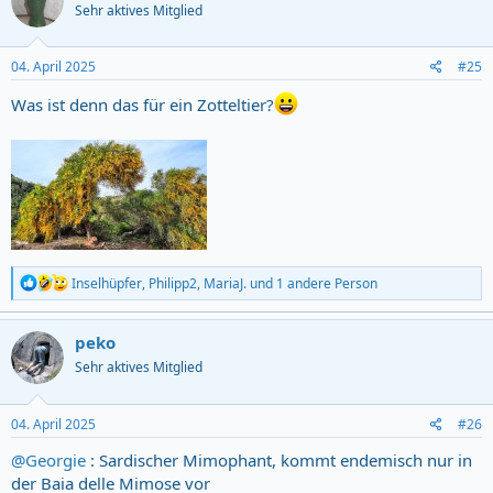
Sehr aktives Mitglied
i
o
n
s
04. April 2025
#25
:
Was ist denn das für ein Zotteltier?
R
Inselhüpfer
,
Philipp2
,
MariaJ.
und 1 andere Person
e
a
c
peko
t
Sehr aktives Mitglied
i
o
n
s
04. April 2025
#26
:
@Georgie
: Sardischer Mimophant, kommt endemisch nur in
der Baia delle Mimose vor