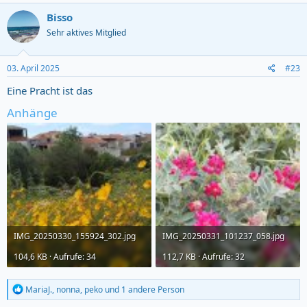
a
c
Bisso
t
Sehr aktives Mitglied
i
o
n
s
03. April 2025
#23
:
Eine Pracht ist das
Anhänge
IMG_20250330_155924_302.jpg
IMG_20250331_101237_058.jpg
104,6 KB · Aufrufe: 34
112,7 KB · Aufrufe: 32
R
MariaJ.
,
nonna
,
peko
und 1 andere Person
e