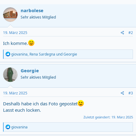
narbolese
Sehr aktives Mitglied
19. März 2025
#2
Ich komme.
R
giovanina
,
Rena Sardegna
und
Georgie
e
a
c
Georgie
t
Sehr aktives Mitglied
i
o
n
s
19. März 2025
#3
:
Deshalb habe ich das Foto gepostet
Lasst euch locken.
Zuletzt geändert:
19. März 2025
R
giovanina
e