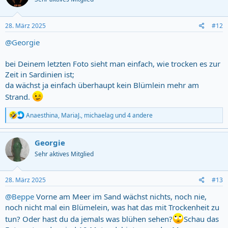
i
o
n
s
28. März 2025
#12
:
@Georgie
bei Deinem letzten Foto sieht man einfach, wie trocken es zur
Zeit in Sardinien ist;
da wächst ja einfach überhaupt kein Blümlein mehr am
Strand.
R
Anaesthina
,
MariaJ.
,
michaelag
und 4 andere
e
a
c
Georgie
t
Sehr aktives Mitglied
i
o
n
s
28. März 2025
#13
:
@Beppe
Vorne am Meer im Sand wächst nichts, noch nie,
noch nicht mal ein Blümelein, was hat das mit Trockenheit zu
tun? Oder hast du da jemals was blühen sehen?
Schau das