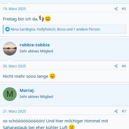
n
s
19. März 2025
#5
:
Freitag bin ich da.
R
Rena Sardegna
,
Hollyholsch
,
Bisso
und 1 andere Person
e
a
c
robbie-tobbie
t
Sehr aktives Mitglied
i
o
n
s
20. März 2025
#6
:
Nicht mehr sooo lange
MariaJ.
M
Sehr aktives Mitglied
21. März 2025
#7
so schöööööööööön! Und hier milchiger Himmel mit
Saharastaub bei eher kühler Luft