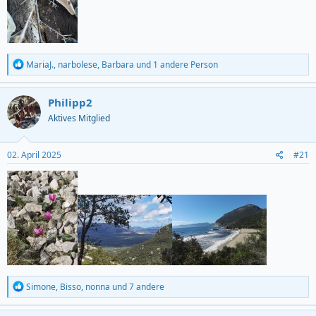
R
MariaJ.
,
narbolese
,
Barbara
und 1 andere Person
e
a
c
Philipp2
t
Aktives Mitglied
i
o
n
s
02. April 2025
#21
:
R
Simone
,
Bisso
,
nonna
und 7 andere
e
a