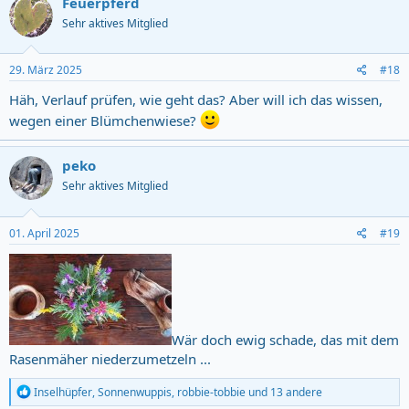
Feuerpferd
t
Sehr aktives Mitglied
i
o
n
s
29. März 2025
#18
:
Häh, Verlauf prüfen, wie geht das? Aber will ich das wissen,
wegen einer Blümchenwiese?
peko
Sehr aktives Mitglied
01. April 2025
#19
Wär doch ewig schade, das mit dem
Rasenmäher niederzumetzeln ...
R
Inselhüpfer
,
Sonnenwuppis
,
robbie-tobbie
und 13 andere
e