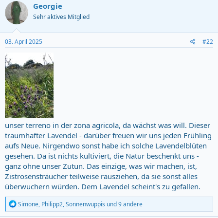
c
Georgie
t
Sehr aktives Mitglied
i
o
n
s
03. April 2025
#22
:
unser terreno in der zona agricola, da wächst was will. Dieser
traumhafter Lavendel - darüber freuen wir uns jeden Frühling
aufs Neue. Nirgendwo sonst habe ich solche Lavendelblüten
gesehen. Da ist nichts kultiviert, die Natur beschenkt uns -
ganz ohne unser Zutun. Das einzige, was wir machen, ist,
Zistrosensträucher teilweise rausziehen, da sie sonst alles
überwuchern würden. Dem Lavendel scheint's zu gefallen.
R
Simone
,
Philipp2
,
Sonnenwuppis
und 9 andere
e