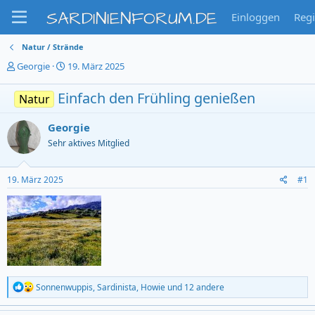
SARDINIENFORUM.DE
Einloggen
Regi
Natur / Strände
T
S
Georgie
19. März 2025
h
t
e
a
Einfach den Frühling genießen
Natur
m
r
e
t
Georgie
n
d
s
a
Sehr aktives Mitglied
t
t
a
u
r
m
19. März 2025
#1
t
e
r
R
Sonnenwuppis
,
Sardinista
,
Howie
und 12 andere
e
a