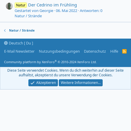
Der Cedrino im Frühling
Natur
Gestartet von Georgie
06. Mai 2022
Antworten: 0
Natur / Strände
Natur / Strände
Deutsch [ Du ]
E-Mail Newsletter
Nutzungsbedingungen
Datenschutz
Hilfe
R
S
S
®
Community platform by XenForo
© 2010-2024 XenForo Ltd.
-
F
Diese Seite verwendet Cookies. Wenn du dich weiterhin auf dieser Seite
e
aufhältst, akzeptierst du unsere Verwendung der Cookies.
e
d
Akzeptieren
Weitere Informationen…