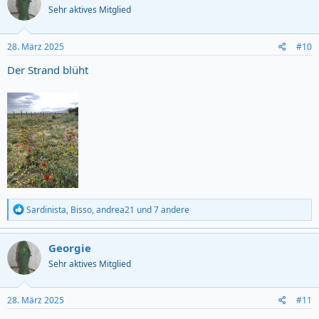
Sehr aktives Mitglied
28. März 2025
#10
Der Strand blüht
R
Sardinista
,
Bisso
,
andrea21
und 7 andere
e
a
c
Georgie
t
Sehr aktives Mitglied
i
o
n
s
28. März 2025
#11
: