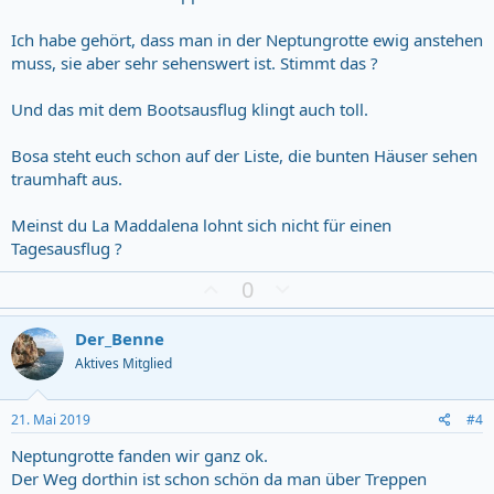
Ich habe gehört, dass man in der Neptungrotte ewig anstehen
muss, sie aber sehr sehenswert ist. Stimmt das ?
Und das mit dem Bootsausflug klingt auch toll.
Bosa steht euch schon auf der Liste, die bunten Häuser sehen
traumhaft aus.
Meinst du La Maddalena lohnt sich nicht für einen
Tagesausflug ?
Z
D
0
u
o
s
w
Der_Benne
t
n
Aktives Mitglied
i
v
m
o
m
t
21. Mai 2019
#4
u
e
Neptungrotte fanden wir ganz ok.
n
Der Weg dorthin ist schon schön da man über Treppen
g