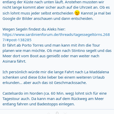
entlang der Küste nach unten läuft. Anstehen mussten wir
nicht lange kommt aber sicher auch auf die Uhrzeit an. Ob es
sich lohnt muss jeder selbst entscheiden
Kannst ja mal bei
Google dir Bilder anschauen und dann entscheiden.
Wegen Segeln findest du Aleks hier:
https://www.sardinienforum.de/threads/tagessegeltörns.268
7/#post-138285
Er fährt ab Porto Torres und man kann mit ihm die Tour
planen wie man möchte. Ob man nach Stintino segelt und das
Meer dort vom Boot aus genießt oder man weiter nach
Asinara fährt.
Ich persönlich würde mir die lange Fahrt nach La Maddalena
schenken und diese Ecke lieber bei einem weiteren Urlaub
erkunden... aber auch das ist Geschmackssache.
Castelsardo im Norden (ca. 60 Min. weg) lohnt sich für eine
Tagestour auch. Da kann man auf dem Rückweg am Meer
entlang fahren und Badestopps einlegen.
Z
D
0