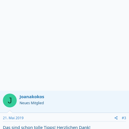
n
g
Joanakokos
J
Neues Mitglied
21. Mai 2019
#3
Das sind schon tolle Tipps! Herzlichen Dank!