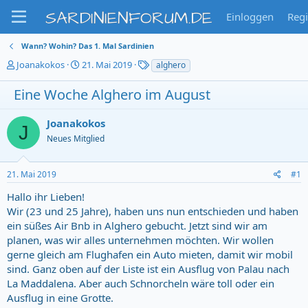
SARDINIENFORUM.DE
Einloggen
Regi
Wann? Wohin? Das 1. Mal Sardinien
T
S
T
Joanakokos
21. Mai 2019
alghero
h
t
a
e
a
g
Eine Woche Alghero im August
m
r
s
e
t
Joanakokos
n
d
J
s
a
Neues Mitglied
t
t
a
u
21. Mai 2019
#1
r
m
t
Hallo ihr Lieben!
e
Wir (23 und 25 Jahre), haben uns nun entschieden und haben
r
ein süßes Air Bnb in Alghero gebucht. Jetzt sind wir am
planen, was wir alles unternehmen möchten. Wir wollen
gerne gleich am Flughafen ein Auto mieten, damit wir mobil
sind. Ganz oben auf der Liste ist ein Ausflug von Palau nach
La Maddalena. Aber auch Schnorcheln wäre toll oder ein
Ausflug in eine Grotte.