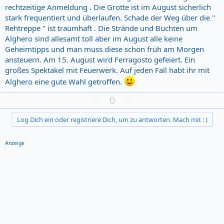
rechtzeitige Anmeldung . Die Grotte ist im August sicherlich
stark frequentiert und überlaufen. Schade der Weg über die "
Rehtreppe " ist traumhaft . Die Strände und Buchten um
Alghero sind allesamt toll aber im August alle keine
Geheimtipps und man muss diese schon früh am Morgen
ansteuern. Am 15. August wird Ferragosto gefeiert. Ein
großes Spektakel mit Feuerwerk. Auf jeden Fall habt ihr mit
Alghero eine gute Wahl getroffen.
Z
D
0
u
o
s
w
Log Dich ein oder registriere Dich, um zu antworten. Mach mit : )
t
n
i
v
Anzeige
m
o
m
t
u
e
n
g