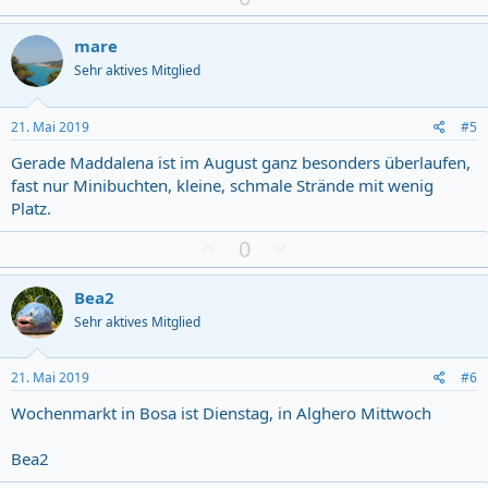
u
o
s
w
mare
t
n
Sehr aktives Mitglied
i
v
m
o
m
t
21. Mai 2019
#5
u
e
Gerade Maddalena ist im August ganz besonders überlaufen,
n
fast nur Minibuchten, kleine, schmale Strände mit wenig
g
Platz.
Z
D
0
u
o
s
w
Bea2
t
n
Sehr aktives Mitglied
i
v
m
o
m
t
21. Mai 2019
#6
u
e
Wochenmarkt in Bosa ist Dienstag, in Alghero Mittwoch
n
g
Bea2