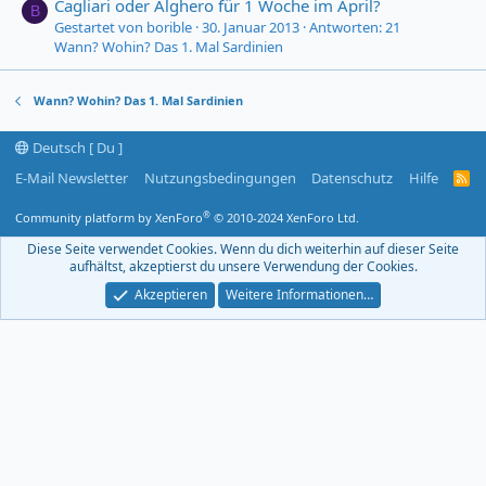
Cagliari oder Alghero für 1 Woche im April?
B
Gestartet von borible
30. Januar 2013
Antworten: 21
Wann? Wohin? Das 1. Mal Sardinien
Wann? Wohin? Das 1. Mal Sardinien
Deutsch [ Du ]
E-Mail Newsletter
Nutzungsbedingungen
Datenschutz
Hilfe
R
S
S
®
Community platform by XenForo
© 2010-2024 XenForo Ltd.
-
F
Diese Seite verwendet Cookies. Wenn du dich weiterhin auf dieser Seite
e
aufhältst, akzeptierst du unsere Verwendung der Cookies.
e
d
Akzeptieren
Weitere Informationen…