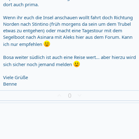
dort auch prima.
Wenn ihr euch die Insel anschauen wollt fahrt doch Richtung
Norden nach Stintino (früh morgens da sein um dem Trubel
etwas zu entgehen) oder macht eine Tagestour mit dem
Segelboot nach Asinara mit Aleks hier aus dem Forum. Kann
ich nur empfehlen
Bosa weiter südlich ist auch eine Reise wert... aber hierzu wird
sich sicher noch jemand melden
Viele Grüße
Benne
Z
D
0
u
o
s
w
t
n
i
v
m
o
m
t
u
e