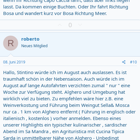
wenn ihr Richtung Capo Caccia fahrt, dass aber links liegen
lasst. Da kommen einige Buchten. Oder Ihr fahrt Richtung
Bosa und wandert kurz vor Bosa Richtung Meer.
Z
D
0
u
o
s
w
roberto
R
t
n
Neues Mitglied
i
v
m
o
m
t
08. Juni 2019
#10
u
e
Hallo, Stintino würde ich im August auch auslassen. Es ist
n
traumhaft schön in der Nebensaison. Auch würde ich im
g
August auf lange Autofahrten verzichten zumal " nur " eine
Woche zur Verfügung steht. Alghero und Umgebung hat
wirklich viel zu bieten. Zu empfehlen wäre hier z.B. eine
Weinverkostung und Führung beim Weingut Sella& Mosca
nur ca . 1 km von Alghero entfernt ( Führung in englisch oder
italienisch , kostenlos ) vorher anmelden. Ebenso eines
unserer Highlights ein typischer kulinarischer , sardischer
Abend im Sa Mandra , ein Agrituristica mit Cucina Tipica
Sarda in unmittelbarer Nähe von Alghero - Unbedingt