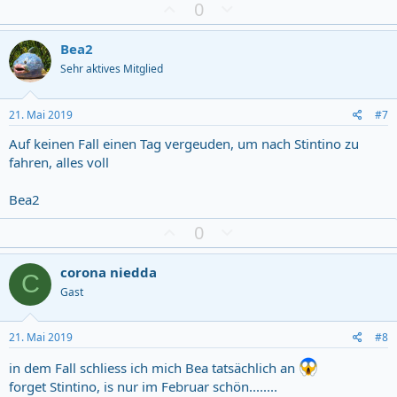
Z
D
0
u
o
s
w
Bea2
t
n
Sehr aktives Mitglied
i
v
m
o
m
t
21. Mai 2019
#7
u
e
Auf keinen Fall einen Tag vergeuden, um nach Stintino zu
n
fahren, alles voll
g
Bea2
Z
D
0
u
o
s
w
corona niedda
C
t
n
Gast
i
v
m
o
m
t
21. Mai 2019
#8
u
e
in dem Fall schliess ich mich Bea tatsächlich an
n
forget Stintino, is nur im Februar schön........
g