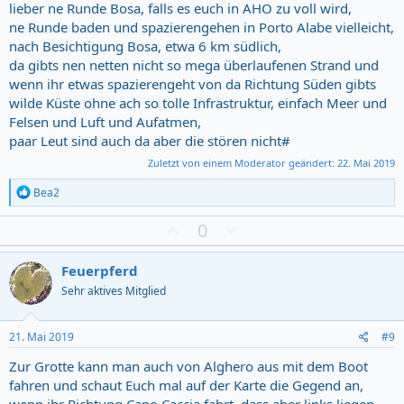
lieber ne Runde Bosa, falls es euch in AHO zu voll wird,
ne Runde baden und spazierengehen in Porto Alabe vielleicht,
nach Besichtigung Bosa, etwa 6 km südlich,
da gibts nen netten nicht so mega überlaufenen Strand und
wenn ihr etwas spazierengeht von da Richtung Süden gibts
wilde Küste ohne ach so tolle Infrastruktur, einfach Meer und
Felsen und Luft und Aufatmen,
paar Leut sind auch da aber die stören nicht#
Zuletzt von einem Moderator geändert:
22. Mai 2019
R
Bea2
e
a
Z
D
0
c
u
o
t
s
w
i
Feuerpferd
o
t
n
Sehr aktives Mitglied
n
i
v
s
m
o
:
m
t
21. Mai 2019
#9
u
e
Zur Grotte kann man auch von Alghero aus mit dem Boot
n
fahren und schaut Euch mal auf der Karte die Gegend an,
g