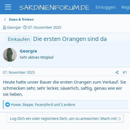
SARDINIENFORUM.DE
Einloggen
Regi
Essen & Trinken
T
S
Georgie
07. November 2025
h
t
e
a
Die ersten Orangen sind da
Einkaufen
m
r
e
t
Georgie
n
d
Sehr aktives Mitglied
s
a
t
t
a
u
07. November 2025
#1
r
m
t
Heute hatte unser Bauer die ersten Orangen zum Verkauf. Sie
e
schmecken sehr, sehr lecker, säuerlich, saftig, genau wie wir
r
sie lieben.
R
Howie
,
Beppe
,
Feuerpferd
und 3 andere
e
a
c
Log Dich ein oder registriere Dich, um zu antworten. Mach mit : )
t
i