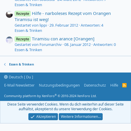
Essen & Trinken
Hilfe - narboleses Rezept vom Orangen
Rezepte
Tiramisu ist weg!
Gestartet von lippi
29. Februar 2012
Antworten: 4
Essen & Trinken
Tiramisu con arance [Orangen]
Rezepte
Gestartet von Forumarchiv
08. Januar 2012
Antworten: 0
Essen & Trinken
Essen & Trinken
Deutsch [ Du ]
E-Mail Newsletter
Nutzungsbedingungen
Datenschutz
Hilfe
R
S
S
®
Community platform by XenForo
© 2010-2024 XenForo Ltd.
-
F
Diese Seite verwendet Cookies. Wenn du dich weiterhin auf dieser Seite
e
aufhältst, akzeptierst du unsere Verwendung der Cookies.
e
d
Akzeptieren
Weitere Informationen…