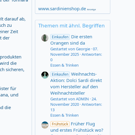
www.sardinienshop.de
Anzeige
lt darauf ab,
sch zu
Themen mit ähnl. Begriffen
iner Zeit
Die ersten
Einkaufen
t der
Orangen sind da
Gestartet von Georgie
07.
November 2025
Antworten:
chprodukten
0
wird die
Essen & Trinken
ch sicheren,
Weihnachts-
Einkaufen
Aktion: Dolci Sardi direkt
vom Hersteller auf den
ster für
Weihnachtsteller
iana, und
Gestartet von ADMIN
24.
November 2020
Antworten:
d die
13
Essen & Trinken
Früher Flug
Frühstück
und erstes Frühstück wo?