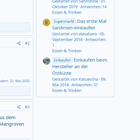
Gestartet von Sannshine
01.
Oktober 2019
Antworten: 14
Essen & Trinken
Das erste Mal
Supermarkt
E
Sardinien-einkaufen
Gestartet von elasalsera
05.
September 2018
Antworten:
#2
1
Essen & Trinken
Einkaufen beim
Einkaufen
Hersteller an der
Ostküste
Gestartet von Katuescha
09.
ndert:
22. Mai 2025
Mai 2018
Antworten: 37
Essen & Trinken
#3
aus dem
h Mangroven