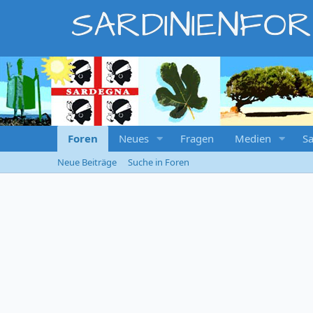
SARDINIENFO
Foren
Neues
Fragen
Medien
Sa
Neue Beiträge
Suche in Foren