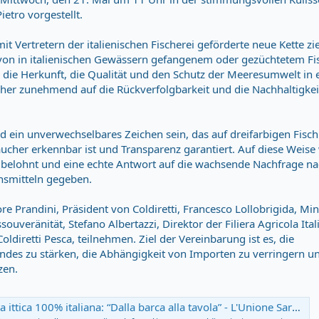
ietro vorgestellt.
t Vertretern der italienischen Fischerei geförderte neue Kette zie
von in italienischen Gewässern gefangenem oder gezüchtetem Fi
oll die Herkunft, die Qualität und den Schutz der Meeresumwelt in e
cher zunehmend auf die Rückverfolgbarkeit und die Nachhaltigkei
ird ein unverwechselbares Zeichen sein, das auf dreifarbigen Fis
aucher erkennbar ist und Transparenz garantiert. Auf diese Weise 
er belohnt und eine echte Antwort auf die wachsende Nachfrage na
nsmitteln gegeben.
 Prandini, Präsident von Coldiretti, Francesco Lollobrigida, Mini
uveränität, Stefano Albertazzi, Direktor der Filiera Agricola Ital
Coldiretti Pesca, teilnehmen. Ziel der Vereinbarung ist es, die
ndes zu stärken, die Abhängigkeit von Importen zu verringern un
zen.
 ittica 100% italiana: “Dalla barca alla tavola” - L'Unione Sarda.it