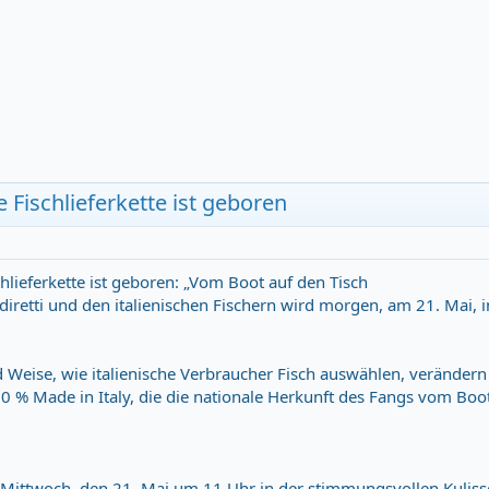
e Fischlieferkette ist geboren
chlieferkette ist geboren: „Vom Boot auf den Tisch
iretti und den italienischen Fischern wird morgen, am 21. Mai, 
d Weise, wie italienische Verbraucher Fisch auswählen, verändern
100 % Made in Italy, die die nationale Herkunft des Fangs vom Boo
m Mittwoch, den 21. Mai um 11 Uhr in der stimmungsvollen Kuliss