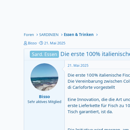
Foren
SARDINIEN
Essen & Trinken
T
S
Bisso
21. Mai 2025
h
t
Die erste 100% italienisch
e
a
Sard. Essen
m
r
e
t
21. Mai 2025
n
d
s
a
Die erste 100% italienische Fis
t
t
Die Vereinbarung zwischen Cold
a
u
di Carloforte vorgestellt
r
m
t
Bisso
Eine Innovation, die die Art un
e
Sehr aktives Mitglied
erste Lieferkette für Fisch zu 
r
Tisch garantiert, ist da.
Die Initiative wird morgen, a