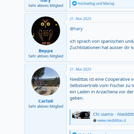
hary
R
michaelag
und
MariaJ.
Sehr aktives Mitglied
e
a
c
21. Mai 2025
t
i
@hary
o
n
ich sprach von spanischen und
s
:
Zuchtstationen hat ausser dir 
Beppe
Sehr aktives Mitglied
21. Mai 2025
Niedittas ist eine Cooperative
Selbstvertrieb vom Fischer zu V
ein Laden in Arzachena vor der
geben.
CarloK
Sehr aktives Mitglied
Chi siamo - Nieddit
www.nieddittas.it