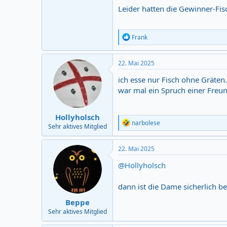
Leider hatten die Gewinner-Fis
R
Frank
e
a
c
22. Mai 2025
t
i
ich esse nur Fisch ohne Gräten..
o
war mal ein Spruch einer Freu
n
s
:
Hollyholsch
R
narbolese
Sehr aktives Mitglied
e
a
c
22. Mai 2025
t
i
@Hollyholsch
o
n
dann ist die Dame sicherlich b
s
:
Beppe
Sehr aktives Mitglied