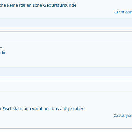
che keine italienische Geburtsurkunde.
Zuletzt geä
..
ndin
ei Fischstäbchen wohl bestens aufgehoben.
Zuletzt geä