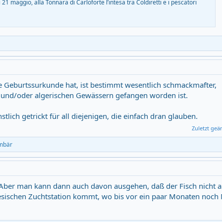
1 maggio, alla Tonnara di Carloforte l’intesa tra Coldiretti e i pescatori
sche Geburtssurkunde hat, ist bestimmt wesentlich schmackmafter,
en und/oder algerischen Gewässern gefangen worden ist.
tlich getrickt für all diejenigen, die einfach dran glauben.
Zuletzt geä
mbär
 Aber man kann dann auch davon ausgehen, daß der Fisch nicht 
mesischen Zuchtstation kommt, wo bis vor ein paar Monaten noc