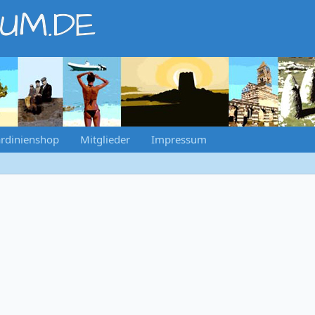
RUM.DE
rdinienshop
Mitglieder
Impressum