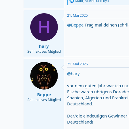
R
Malo
,
Maren
und
oya
e
a
c
21. Mai 2025
t
H
i
@Beppe
Frag mal deinen (ehrli
o
n
s
:
hary
Sehr aktives Mitglied
21. Mai 2025
@hary
vor nem guten Jahr war ich u.a.
Fische waren übrigens Doraden u
Beppe
Spanien, Algerien und Frankre
Sehr aktives Mitglied
Deutschland.
Der/die eindeutigen Gewinner 
Deutschland!