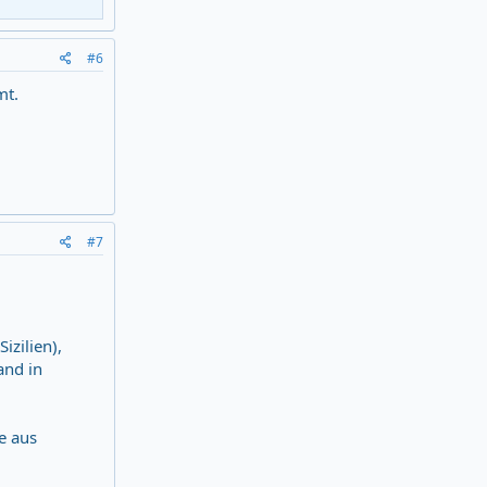
#6
mt.
#7
izilien),
and in
e aus