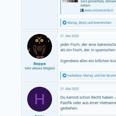
Sarà presentata, domani 2
italiani
www.unionesarda.it
R
MariaJ.
,
Bea2
und
tineminchen
e
a
c
21. Mai 2025
t
i
jeder Fisch, der eine italieni
o
als ein Fisch, der in spanisch
n
s
:
Irgendwie alles ein bißchen küns
Beppe
Sehr aktives Mitglied
R
narbolese
,
MariaJ.
und
Der Brum
e
a
c
21. Mai 2025
t
H
i
Du kannst schon Recht haben.
o
Pazifik oder aus einer Vietna
n
gediehen.
s
: