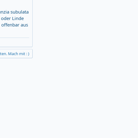
unzia subulata
e oder Linde
r offenbar aus
ten. Mach mit : )