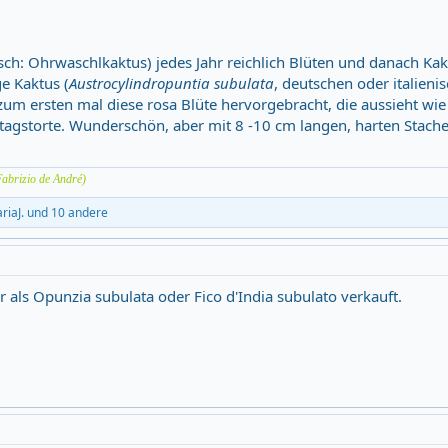
ch: Ohrwaschlkaktus) jedes Jahr reichlich Blüten und danach Kak
e Kaktus (
Austrocylindropuntia subulata
, deutschen oder italien
zum ersten mal diese rosa Blüte hervorgebracht, die aussieht wie
tagstorte. Wunderschön, aber mit 8 -10 cm langen, harten Stache
Fabrizio de André)
riaJ.
und 10 andere
 als Opunzia subulata oder Fico d'India subulato verkauft.