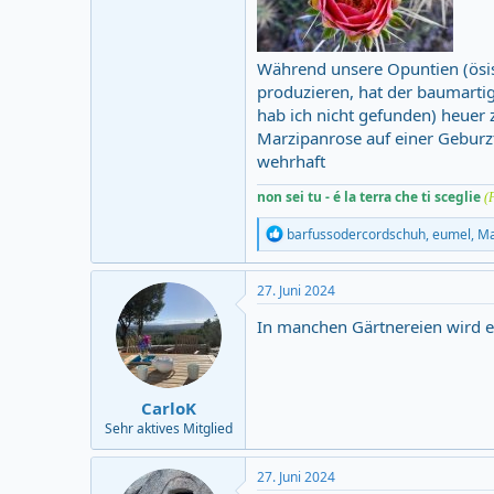
Während unsere Opuntien (ösis
produzieren, hat der baumartig
hab ich nicht gefunden) heuer 
Marzipanrose auf einer Geburz
wehrhaft
non sei tu - é la terra che ti sceglie
(
R
barfussodercordschuh
,
eumel
,
Ma
e
a
c
27. Juni 2024
t
i
In manchen Gärtnereien wird er
o
n
s
:
CarloK
Sehr aktives Mitglied
27. Juni 2024