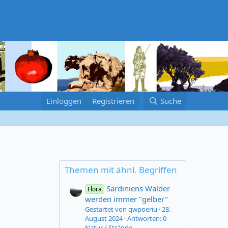
Einloggen
Registrieren
Suche
Themen mit ähnl. Begriffen
Sardiniens Wälder
Flora
werden immer "gelber"
Gestartet von qwpoeriu
28.
August 2024
Antworten: 0
Natur / Strände