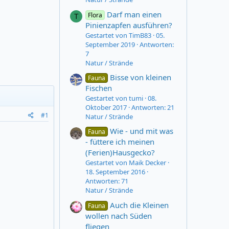
Darf man einen
Flora
T
Pinienzapfen ausführen?
Gestartet von TimB83
05.
September 2019
Antworten:
7
Natur / Strände
Bisse von kleinen
Fauna
Fischen
Gestartet von tumi
08.
Oktober 2017
Antworten: 21
#1
Natur / Strände
Wie - und mit was
Fauna
- füttere ich meinen
(Ferien)Hausgecko?
Gestartet von Maik Decker
18. September 2016
Antworten: 71
Natur / Strände
Auch die Kleinen
Fauna
wollen nach Süden
fliegen