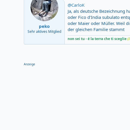
@CarloK
Ja, als deutsche Bezeichnung h
oder Fico d'India subulato ents
oder Maier oder Müller. Weil d
peko
der gleichen Familie stammt
Sehr aktives Mitglied
non sei tu - é la terra che ti sceglie
(
Anzeige