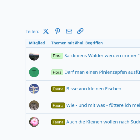
X (Twitter)
Pinterest
E-Mail
Link
Teilen:
Mitglied
Themen mit ähnl. Begriffen
Sardiniens Wälder werden immer "
Flora
Darf man einen Pinienzapfen ausf
T
Flora
Bisse von kleinen Fischen
Fauna
Wie - und mit was - füttere ich m
Fauna
Auch die Kleinen wollen nach Süde
Fauna