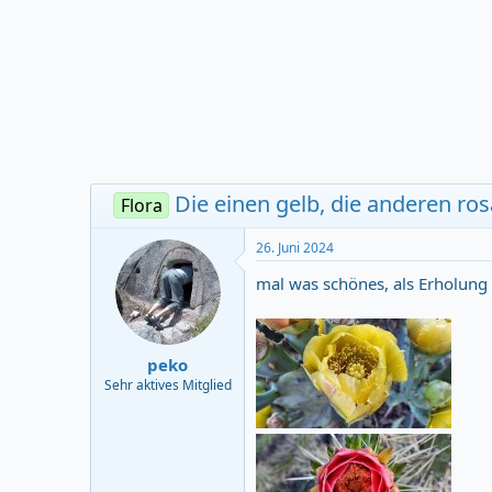
r
m
t
e
r
Die einen gelb, die anderen ros
Flora
26. Juni 2024
mal was schönes, als Erholung
peko
Sehr aktives Mitglied