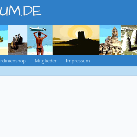
RUM.DE
rdinienshop
Mitglieder
Impressum