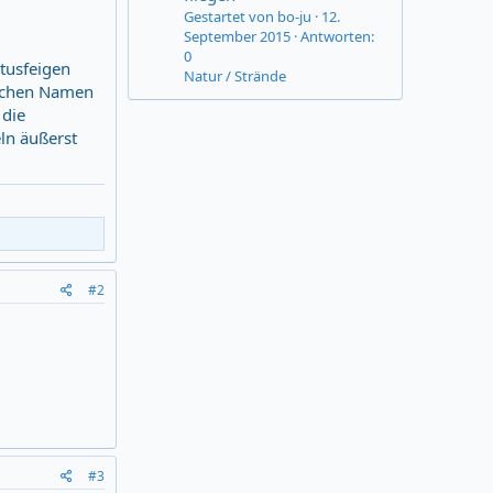
Gestartet von bo-ju
12.
September 2015
Antworten:
0
tusfeigen
Natur / Strände
ischen Namen
 die
ln äußerst
#2
#3