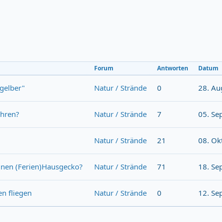
Forum
Antworten
Datum
gelber"
Natur / Strände
0
28. Au
ühren?
Natur / Strände
7
05. Se
Natur / Strände
21
08. Ok
einen (Ferien)Hausgecko?
Natur / Strände
71
18. Se
n fliegen
Natur / Strände
0
12. Se