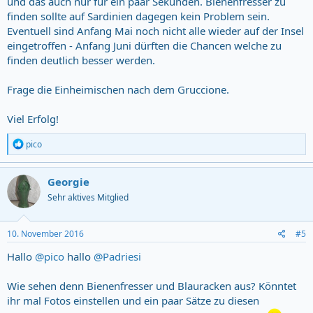
und das auch nur für ein paar Sekunden. Bienenfresser zu
finden sollte auf Sardinien dagegen kein Problem sein.
Eventuell sind Anfang Mai noch nicht alle wieder auf der Insel
eingetroffen - Anfang Juni dürften die Chancen welche zu
finden deutlich besser werden.
Frage die Einheimischen nach dem Gruccione.
Viel Erfolg!
R
pico
e
a
c
Georgie
t
Sehr aktives Mitglied
i
o
n
s
10. November 2016
#5
:
Hallo
@pico
hallo
@Padriesi
Wie sehen denn Bienenfresser und Blauracken aus? Könntet
ihr mal Fotos einstellen und ein paar Sätze zu diesen