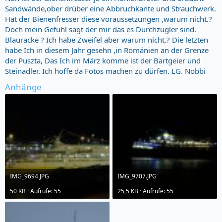
Sandwände,ober drüber eine Abbruchkante und Strauchwerk.
Hat der Bienenfresser diese voraussetzungen ,warum nicht.?
Doch mein Gefühl sagt der mir das es Durchzügler sind.
Blauracke ? Ich habe Zweifel aber warum nicht.? Die letzten
habe Ich in diesem Jahr gesehn ,in Romänien an der Grenze
der Puszta, Das Ich im März komme ist der Bartgeier und
Steinadler. Ich hoffe da Fotos machen zu dürfen. LG. Nobbi
Anhänge
IMG_9694.JPG
IMG_9707.JPG
50 KB · Aufrufe: 55
25,5 KB · Aufrufe: 55