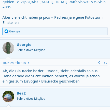
q=bien...qG1p3QAhXFJsAKHQJuDHAQiR4Ifg&biw=1539&bih
=895
Aber vielleicht haben ja pico + Padriesi ja eigene Fotos zum
Einstellen
R
Georgie
e
a
c
Georgie
t
Sehr aktives Mitglied
i
o
n
s
10. November 2016
#7
:
Ah, die Blauracke ist der Eisvogel, sieht jedenfalls so aus.
Habe gerade die Suchfunktion benutzt, es wurde ja schon
einiges zum Eisvogel / Blauracke geschrieben.
Bea2
Sehr aktives Mitglied