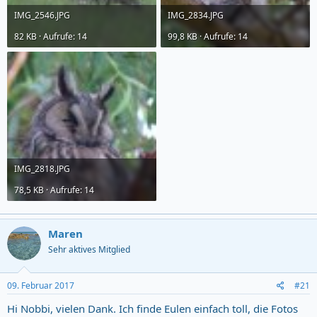
IMG_2546.JPG
IMG_2834.JPG
82 KB · Aufrufe: 14
99,8 KB · Aufrufe: 14
IMG_2818.JPG
78,5 KB · Aufrufe: 14
Maren
Sehr aktives Mitglied
09. Februar 2017
#21
Hi Nobbi, vielen Dank. Ich finde Eulen einfach toll, die Fotos