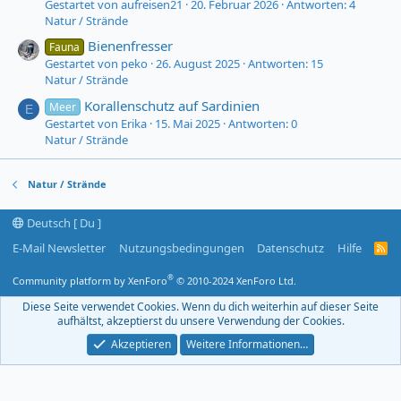
Gestartet von aufreisen21
20. Februar 2026
Antworten: 4
Natur / Strände
Bienenfresser
Fauna
Gestartet von peko
26. August 2025
Antworten: 15
Natur / Strände
Korallenschutz auf Sardinien
Meer
E
Gestartet von Erika
15. Mai 2025
Antworten: 0
Natur / Strände
Natur / Strände
Deutsch [ Du ]
E-Mail Newsletter
Nutzungsbedingungen
Datenschutz
Hilfe
R
S
S
®
Community platform by XenForo
© 2010-2024 XenForo Ltd.
-
F
Diese Seite verwendet Cookies. Wenn du dich weiterhin auf dieser Seite
e
aufhältst, akzeptierst du unsere Verwendung der Cookies.
e
d
Akzeptieren
Weitere Informationen…