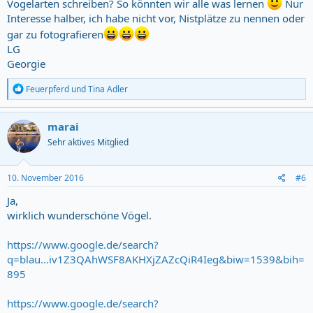
Vogelarten schreiben? So könnten wir alle was lernen
Nur
Interesse halber, ich habe nicht vor, Nistplätze zu nennen oder
gar zu fotografieren
LG
Georgie
R
Feuerpferd
und
Tina Adler
e
a
c
marai
t
Sehr aktives Mitglied
i
o
n
s
10. November 2016
#6
:
Ja,
wirklich wunderschöne Vögel.
https://www.google.de/search?
q=blau...iv1Z3QAhWSF8AKHXjZAZcQiR4Ieg&biw=1539&bih=
895
https://www.google.de/search?