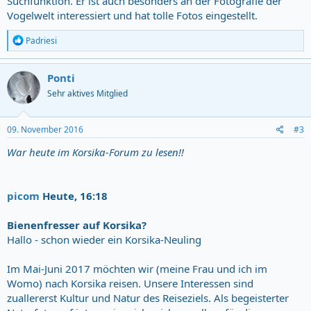
Suchfunktion. Er ist auch besonders an der Fotografie der
Vogelwelt interessiert und hat tolle Fotos eingestellt.
R
Padriesi
e
a
c
Ponti
t
Sehr aktives Mitglied
i
o
n
s
09. November 2016
#3
:
War heute im Korsika-Forum zu lesen!!
picom
Heute
, 16:18
Bienenfresser auf Korsika?
Hallo - schon wieder ein Korsika-Neuling
Im Mai-Juni 2017 möchten wir (meine Frau und ich im
Womo) nach Korsika reisen. Unsere Interessen sind
zuallererst Kultur und Natur des Reiseziels. Als begeisterter