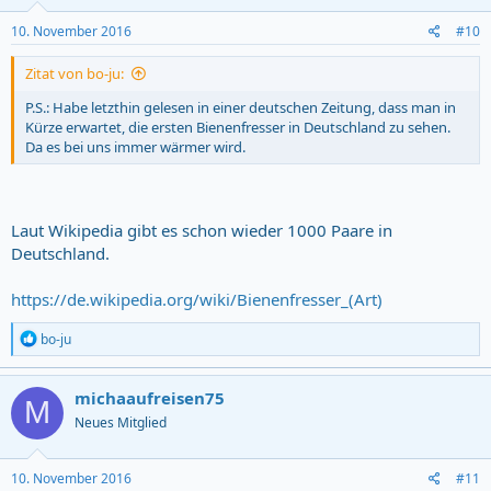
10. November 2016
#10
Zitat von bo-ju:
P.S.: Habe letzthin gelesen in einer deutschen Zeitung, dass man in
Kürze erwartet, die ersten Bienenfresser in Deutschland zu sehen.
Da es bei uns immer wärmer wird.
Laut Wikipedia gibt es schon wieder 1000 Paare in
Deutschland.
https://de.wikipedia.org/wiki/Bienenfresser_(Art)
R
bo-ju
e
a
c
michaaufreisen75
M
t
Neues Mitglied
i
o
n
s
10. November 2016
#11