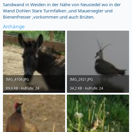
Sandwand in Weiden in der Nähe von Neusiedel wo in der
Wand Dohlen Stare Turmfalken ,und Mauersegler und
Bienenfresser ,vorkommen und auch Brüten.
Anhänge
IMG_4106.JPG
IMG_2921.JPG
89,6 KB · Aufrufe: 24
34,2 KB · Aufrufe: 24