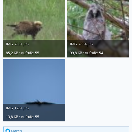
IMG_2631.JPG
IMG_2834.JPG
85,2 KB · Aufrufe: 55
99,8 KB · Aufrufe: 54
IMG_1281.JPG
13,8 KB · Aufrufe: 55
R
Maren