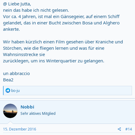
@ Liebe Jutta,
nein das habe ich nicht gelesen.
Vor ca. 4 Jahren, ist mal ein Gänsegeier, auf einem Schiff
gelandet, das in einer Bucht zwischen Bosa und Alghero
ankerte.
Wir haben kürzlich einen Film gesehen über Kraniche und
Störchen, wie die fliegen lernen und was für eine
Wahnsinsstrecke sie
zurücklegen, um ins Winterquartier zu gelangen.
un abbraccio
Bea2
R
bo-ju
e
a
c
Nobbi
t
Sehr aktives Mitglied
i
o
n
s
15. Dezember 2016
#14
: