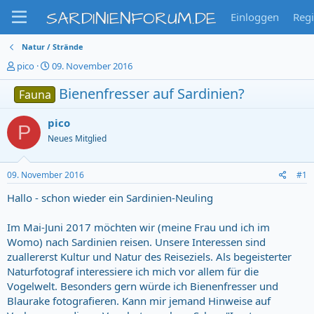
SARDINIENFORUM.DE
Einloggen
Regi
Natur / Strände
T
S
pico
09. November 2016
h
t
e
a
Bienenfresser auf Sardinien?
Fauna
m
r
e
t
pico
P
n
d
Neues Mitglied
s
a
t
t
a
u
09. November 2016
#1
r
m
t
Hallo - schon wieder ein Sardinien-Neuling
e
r
Im Mai-Juni 2017 möchten wir (meine Frau und ich im
Womo) nach Sardinien reisen. Unsere Interessen sind
zuallererst Kultur und Natur des Reiseziels. Als begeisterter
Naturfotograf interessiere ich mich vor allem für die
Vogelwelt. Besonders gern würde ich Bienenfresser und
Blaurake fotografieren. Kann mir jemand Hinweise auf