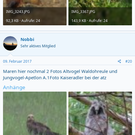
IMG_3243.JPG
IMG_3367.JPG
92,3 KB · Aufrufe: 24
143,9 KB · Aufrufe: 24
Nobbi
Sehr aktives Mitglied
09. Februar 2017
#20
Maren hier nochmal 2 Fotos Altvogel Waldohreule und
Jungvogel-Apetlon A.1Foto Kaiseradler bei der atz
Anhänge