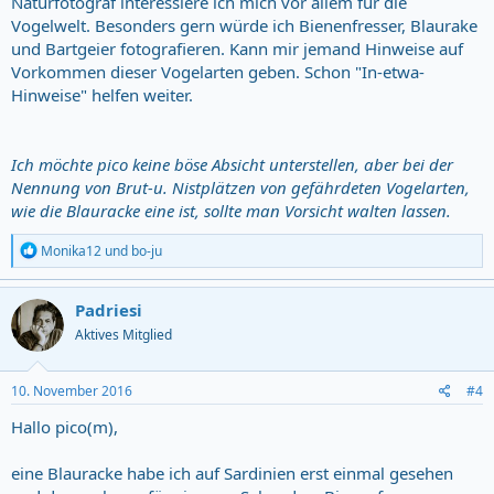
Naturfotograf interessiere ich mich vor allem für die
Vogelwelt. Besonders gern würde ich Bienenfresser, Blaurake
und Bartgeier fotografieren. Kann mir jemand Hinweise auf
Vorkommen dieser Vogelarten geben. Schon "In-etwa-
Hinweise" helfen weiter.
Ich möchte pico keine böse Absicht unterstellen, aber bei der
Nennung von Brut-u. Nistplätzen von gefährdeten Vogelarten,
wie die Blauracke eine ist, sollte man Vorsicht walten lassen.
R
Monika12
und
bo-ju
e
a
c
Padriesi
t
Aktives Mitglied
i
o
n
s
10. November 2016
#4
:
Hallo pico(m),
eine Blauracke habe ich auf Sardinien erst einmal gesehen