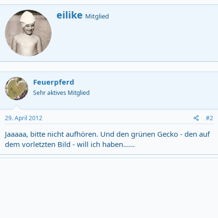
V
eilike
Mitglied
e
r
f
a
s
s
t
Feuerpferd
v
o
Sehr aktives Mitglied
n
29. April 2012
#2
Jaaaaa, bitte nicht aufhören. Und den grünen Gecko - den auf
dem vorletzten Bild - will ich haben......