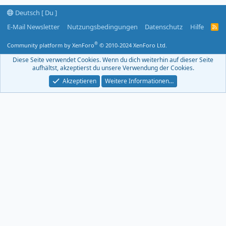
Deutsch [ Du ]
E-Mail Newsletter
Nutzungsbedingungen
Datenschutz
Hilfe
R
S
S
®
Community platform by XenForo
© 2010-2024 XenForo Ltd.
-
F
Diese Seite verwendet Cookies. Wenn du dich weiterhin auf dieser Seite
e
aufhältst, akzeptierst du unsere Verwendung der Cookies.
e
d
Akzeptieren
Weitere Informationen…