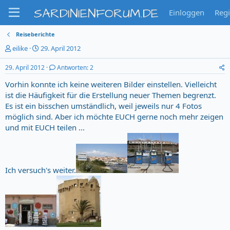
SARDINIENFORUM.DE
Einloggen
Regi
Reiseberichte
T
S
eilike
29. April 2012
h
t
e
a
29. April 2012
Antworten: 2
m
r
Vorhin konnte ich keine weiteren Bilder einstellen. Vielleicht
e
t
n
d
ist die Häufigkeit für die Erstellung neuer Themen begrenzt.
s
a
Es ist ein bisschen umständlich, weil jeweils nur 4 Fotos
t
t
möglich sind. Aber ich möchte EUCH gerne noch mehr zeigen
a
u
und mit EUCH teilen ...
r
m
t
e
r
Ich versuch's weiter.