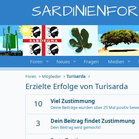
SARDINIENFO
Foren
Neues
Fragen
Medien
Foren
Mitglieder
Turisarda
Erzielte Erfolge von Turisarda
Viel Zustimmung
10
Deine Beiträge wurden über 25 Mal positiv bewe
Dein Beitrag findet Zustimmung
3
Dein Beitrag wird gemocht!