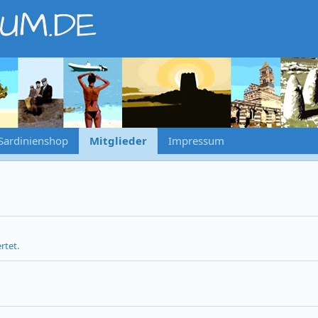
RUM.DE
Sardinienshop
Mitglieder
Impressum
rtet.