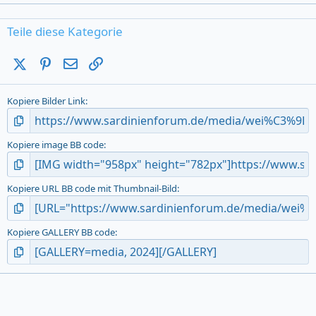
0
0
s
Teile diese Kategorie
t
a
X (Twitter)
Pinterest
E-Mail
Link
r
(
s
Kopiere Bilder Link
)
Kopiere image BB code
Kopiere URL BB code mit Thumbnail-Bild
Kopiere GALLERY BB code