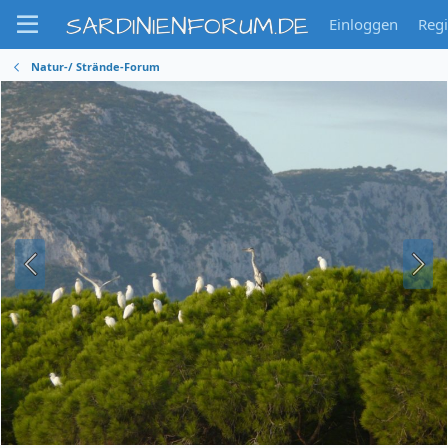
SARDINIENFORUM.DE
Einloggen
Regi
Natur-/ Strände-Forum