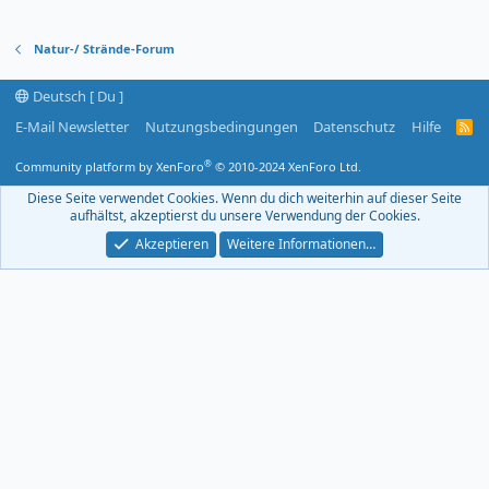
Natur-/ Strände-Forum
Deutsch [ Du ]
E-Mail Newsletter
Nutzungsbedingungen
Datenschutz
Hilfe
R
S
S
®
Community platform by XenForo
© 2010-2024 XenForo Ltd.
-
F
Diese Seite verwendet Cookies. Wenn du dich weiterhin auf dieser Seite
e
aufhältst, akzeptierst du unsere Verwendung der Cookies.
e
d
Akzeptieren
Weitere Informationen…