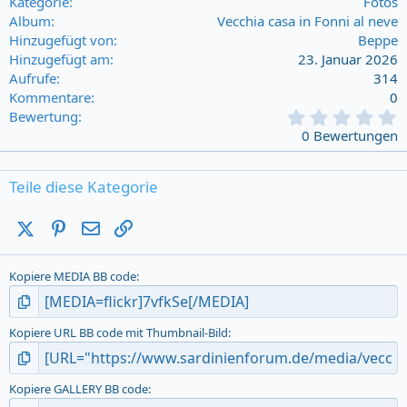
Kategorie
Fotos
Album
Vecchia casa in Fonni al neve
Hinzugefügt von
Beppe
Hinzugefügt am
23. Januar 2026
Aufrufe
314
Kommentare
0
0
Bewertung
,
0 Bewertungen
0
0
s
Teile diese Kategorie
t
a
X (Twitter)
Pinterest
E-Mail
Link
r
(
s
Kopiere MEDIA BB code
)
Kopiere URL BB code mit Thumbnail-Bild
Kopiere GALLERY BB code