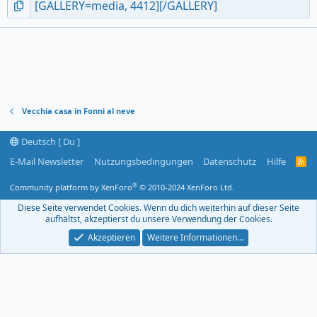
Vecchia casa in Fonni al neve
Deutsch [ Du ]
E-Mail Newsletter
Nutzungsbedingungen
Datenschutz
Hilfe
R
S
S
®
Community platform by XenForo
© 2010-2024 XenForo Ltd.
-
F
Diese Seite verwendet Cookies. Wenn du dich weiterhin auf dieser Seite
e
aufhältst, akzeptierst du unsere Verwendung der Cookies.
e
d
Akzeptieren
Weitere Informationen…