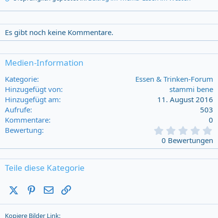
Es gibt noch keine Kommentare.
Medien-Information
Kategorie
Essen & Trinken-Forum
Hinzugefügt von
stammi bene
Hinzugefügt am
11. August 2016
Aufrufe
503
Kommentare
0
0
Bewertung
,
0 Bewertungen
0
0
s
Teile diese Kategorie
t
a
X (Twitter)
Pinterest
E-Mail
Link
r
(
s
Kopiere Bilder Link
)