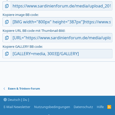
Kopiere image BB code
Kopiere URL BB code mit Thumbnail-Bild
Kopiere GALLERY BB code
Essen & Trinken-Forum
Deutsch [ Du ]
E-Mail Newsletter
Nutzungsbedingungen
Datenschutz
Hilfe
R
S
S