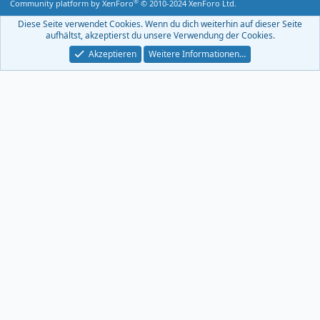
®
Community platform by XenForo
© 2010-2024 XenForo Ltd.
-
F
Diese Seite verwendet Cookies. Wenn du dich weiterhin auf dieser Seite
e
aufhältst, akzeptierst du unsere Verwendung der Cookies.
e
d
Akzeptieren
Weitere Informationen…