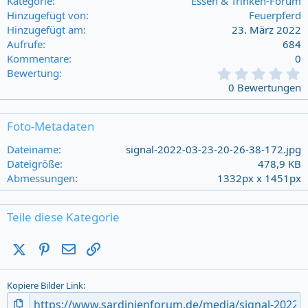
Kategorie
Essen & Trinken-Forum
Hinzugefügt von
Feuerpferd
Hinzugefügt am
23. März 2022
Aufrufe
684
Kommentare
0
0
Bewertung
,
0 Bewertungen
0
0
s
Foto-Metadaten
t
a
Dateiname
signal-2022-03-23-20-26-38-172.jpg
r
Dateigröße
478,9 KB
(
Abmessungen
1332px x 1451px
s
)
Teile diese Kategorie
X (Twitter)
Pinterest
E-Mail
Link
Kopiere Bilder Link