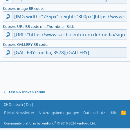
Kopiere image BB code
Kopiere URL BB code mit Thumbnail-Bild
Kopiere GALLERY BB code
Essen & Trinken-Forum
Deutsch [ Du ]
E-Mail Newsletter
Nutzungsbedingungen
Datenschutz
Hilfe
R
S
S
®
Community platform by XenForo
© 2010-2024 XenForo Ltd.
-
F