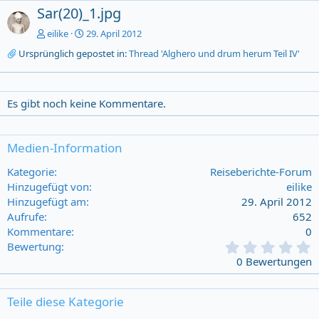
Sar(20)_1.jpg
eilike
29. April 2012
Ursprünglich gepostet in:
Thread 'Alghero und drum herum Teil IV'
Es gibt noch keine Kommentare.
Medien-Information
Kategorie
Reiseberichte-Forum
Hinzugefügt von
eilike
Hinzugefügt am
29. April 2012
Aufrufe
652
Kommentare
0
0
Bewertung
,
0 Bewertungen
0
0
s
Teile diese Kategorie
t