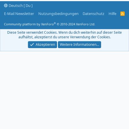
Deutsch [ Du ]
E-Mail Newsletter
Nutzungsbedingungen
Datenschutz
Hilfe
R
S
S
®
Community platform by XenForo
© 2010-2024 XenForo Ltd.
-
F
Diese Seite verwendet Cookies. Wenn du dich weiterhin auf dieser Seite
e
aufhältst, akzeptierst du unsere Verwendung der Cookies.
e
d
Akzeptieren
Weitere Informationen…