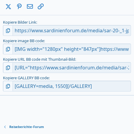
a
X (Twitter)
Pinterest
E-Mail
Link
r
(
s
Kopiere Bilder Link
)
Kopiere image BB code
Kopiere URL BB code mit Thumbnail-Bild
Kopiere GALLERY BB code
Reiseberichte-Forum