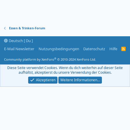
Essen & Trinken-Forum
Deutsch [ Du ]
E-Mail Newsletter
Nutzungsbedingungen
Datenschutz
Hilfe
R
S
S
®
Community platform by XenForo
© 2010-2024 XenForo Ltd.
-
F
Diese Seite verwendet Cookies. Wenn du dich weiterhin auf dieser Seite
e
aufhältst, akzeptierst du unsere Verwendung der Cookies.
e
d
Akzeptieren
Weitere Informationen…