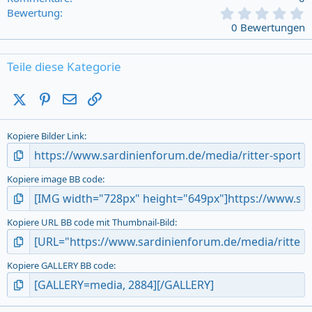
0
Bewertung
,
0 Bewertungen
0
0
s
Teile diese Kategorie
t
a
X (Twitter)
Pinterest
E-Mail
Link
r
(
s
Kopiere Bilder Link
)
Kopiere image BB code
Kopiere URL BB code mit Thumbnail-Bild
Kopiere GALLERY BB code