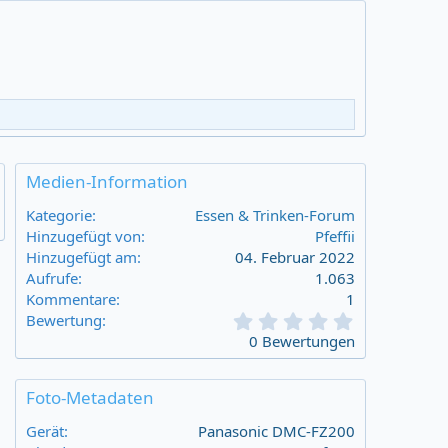
Medien-Information
Kategorie
Essen & Trinken-Forum
Hinzugefügt von
Pfeffii
Hinzugefügt am
04. Februar 2022
Aufrufe
1.063
Kommentare
1
0
Bewertung
,
0 Bewertungen
0
0
s
Foto-Metadaten
t
a
Gerät
Panasonic DMC-FZ200
r