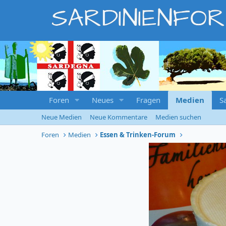
SARDINIENFO
Foren
Neues
Fragen
Medien
S
Neue Medien
Neue Kommentare
Medien suchen
Foren
Medien
Essen & Trinken-Forum