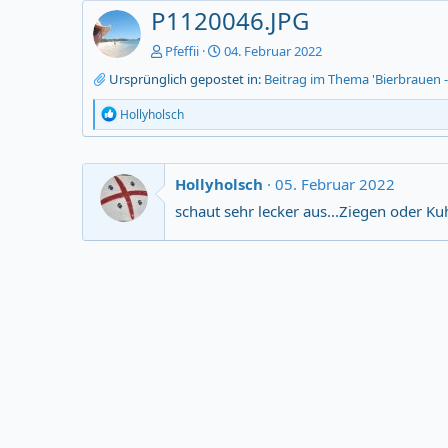
P1120046.JPG
Pfeffii
04. Februar 2022
Ursprünglich gepostet in:
Beitrag im Thema 'Bierbrauen - 
R
Hollyholsch
e
a
c
t
Hollyholsch
05. Februar 2022
i
o
schaut sehr lecker aus...Ziegen oder K
n
s
: