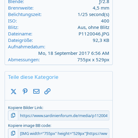
Blende
ƒ/2.8
(
Brennweite
4,5 mm
s
Belichtungszeit
1/25 second(s)
)
ISO
400
Blitz
Aus, ohne Blitz
Dateiname
P1120046.JPG
Dateigröße
92,3 KB
Aufnahmedatum
Mo, 18 September 2017 6:56 AM
Abmessungen
755px x 529px
Teile diese Kategorie
X (Twitter)
Pinterest
E-Mail
Link
Kopiere Bilder Link
Kopiere image BB code