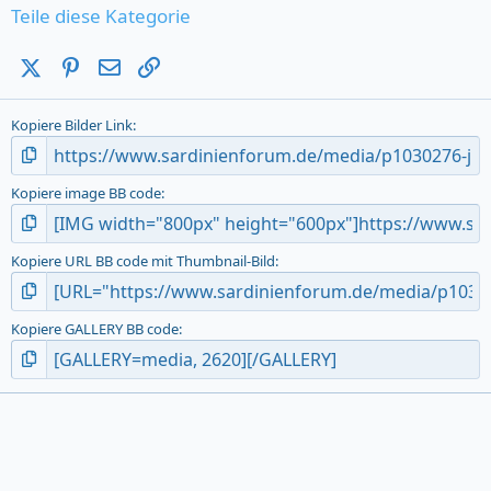
s
Teile diese Kategorie
t
a
X (Twitter)
Pinterest
E-Mail
Link
r
(
s
Kopiere Bilder Link
)
Kopiere image BB code
Kopiere URL BB code mit Thumbnail-Bild
Kopiere GALLERY BB code