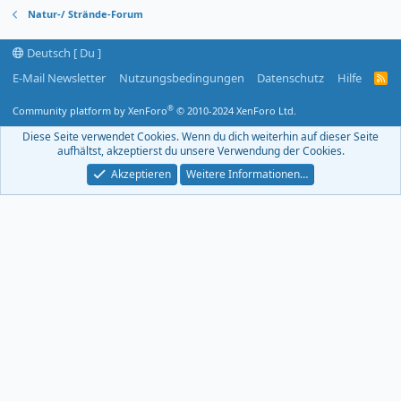
Natur-/ Strände-Forum
Deutsch [ Du ]
E-Mail Newsletter
Nutzungsbedingungen
Datenschutz
Hilfe
R
S
S
®
Community platform by XenForo
© 2010-2024 XenForo Ltd.
-
F
Diese Seite verwendet Cookies. Wenn du dich weiterhin auf dieser Seite
e
aufhältst, akzeptierst du unsere Verwendung der Cookies.
e
d
Akzeptieren
Weitere Informationen…