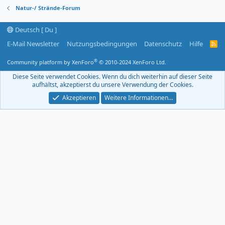
Natur-/ Strände-Forum
Deutsch [ Du ]
E-Mail Newsletter
Nutzungsbedingungen
Datenschutz
Hilfe
R
S
S
®
Community platform by XenForo
© 2010-2024 XenForo Ltd.
-
F
Diese Seite verwendet Cookies. Wenn du dich weiterhin auf dieser Seite
e
aufhältst, akzeptierst du unsere Verwendung der Cookies.
e
d
Akzeptieren
Weitere Informationen…