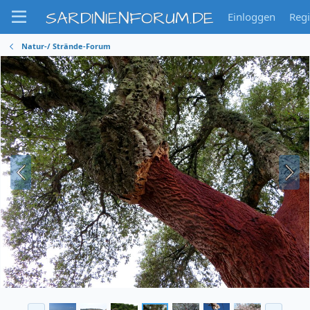
SARDINIENFORUM.DE
Einloggen
Regi
Natur-/ Strände-Forum