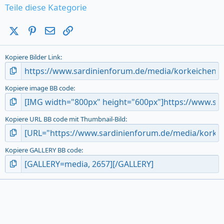
s
Teile diese Kategorie
t
a
X (Twitter)
Pinterest
E-Mail
Link
r
(
s
Kopiere Bilder Link
)
Kopiere image BB code
Kopiere URL BB code mit Thumbnail-Bild
Kopiere GALLERY BB code