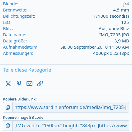
r
Blende
ƒ/4
(
Brennweite
4,5 mm
s
Belichtungszeit
1/1000 second(s)
)
ISO
125
Blitz
Aus, ohne Blitz
Dateiname
IMG_7205.JPG
Dateigröße
3,9 MB
Aufnahmedatum
Sa, 08 September 2018 11:50 AM
Abmessungen
4000px x 2248px
Teile diese Kategorie
X (Twitter)
Pinterest
E-Mail
Link
Kopiere Bilder Link
Kopiere image BB code