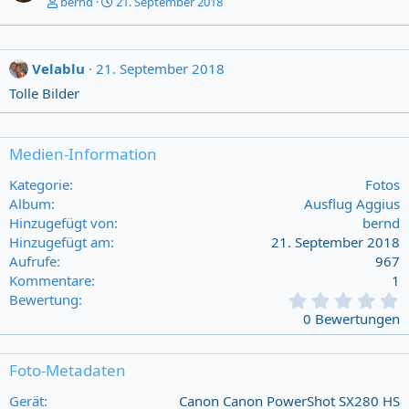
bernd
21. September 2018
Velablu
21. September 2018
Tolle Bilder
Medien-Information
Kategorie
Fotos
Album
Ausflug Aggius
Hinzugefügt von
bernd
Hinzugefügt am
21. September 2018
Aufrufe
967
Kommentare
1
0
Bewertung
,
0 Bewertungen
0
0
s
Foto-Metadaten
t
a
Gerät
Canon Canon PowerShot SX280 HS