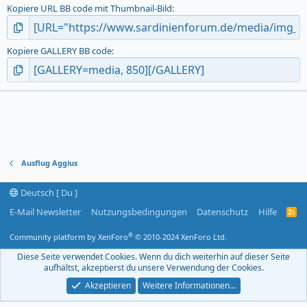
Kopiere URL BB code mit Thumbnail-Bild
Kopiere GALLERY BB code
Ausflug Aggius
Deutsch [ Du ]
E-Mail Newsletter
Nutzungsbedingungen
Datenschutz
Hilfe
R
S
S
®
Community platform by XenForo
© 2010-2024 XenForo Ltd.
-
F
Diese Seite verwendet Cookies. Wenn du dich weiterhin auf dieser Seite
e
aufhältst, akzeptierst du unsere Verwendung der Cookies.
e
d
Akzeptieren
Weitere Informationen…