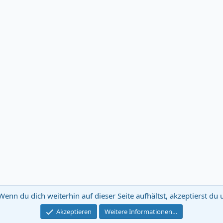
Wenn du dich weiterhin auf dieser Seite aufhältst, akzeptierst d
E-Mail Ne
Akzeptieren
Weitere Informationen…
®
Community platform by XenForo
© 2010-2024 XenForo Ltd.