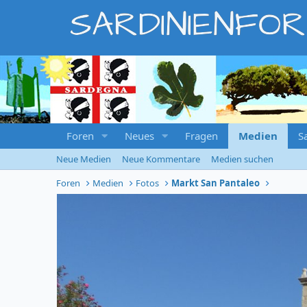
SARDINIENFO
Foren
Neues
Fragen
Medien
S
Neue Medien
Neue Kommentare
Medien suchen
Foren
Medien
Fotos
Markt San Pantaleo