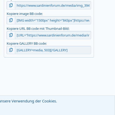
Kopiere image BB code
Kopiere URL BB code mit Thumbnail-Bild
Kopiere GALLERY BB code
u unsere Verwendung der Cookies.
wsletter
Nutzungsbedingungen
Datenschutz
Hilfe
R
S
S
-