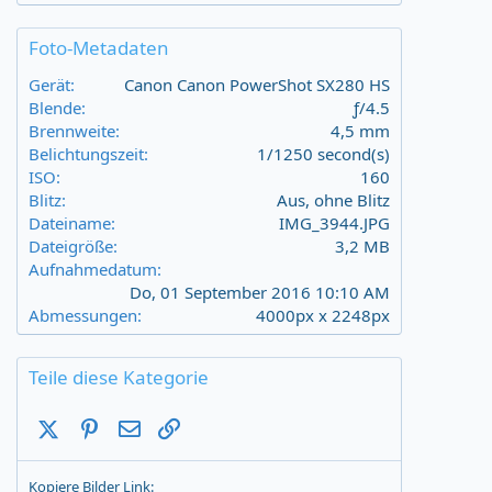
0
0
s
Foto-Metadaten
t
a
Gerät
Canon Canon PowerShot SX280 HS
r
Blende
ƒ/4.5
(
Brennweite
4,5 mm
s
Belichtungszeit
1/1250 second(s)
)
ISO
160
Blitz
Aus, ohne Blitz
Dateiname
IMG_3944.JPG
Dateigröße
3,2 MB
Aufnahmedatum
Do, 01 September 2016 10:10 AM
Abmessungen
4000px x 2248px
Teile diese Kategorie
X (Twitter)
Pinterest
E-Mail
Link
Kopiere Bilder Link