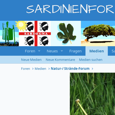
SARDINIENFO
Foren
Neues
Fragen
Medien
S
Neue Medien
Neue Kommentare
Medien suchen
Foren
Medien
Natur-/ Strände-Forum