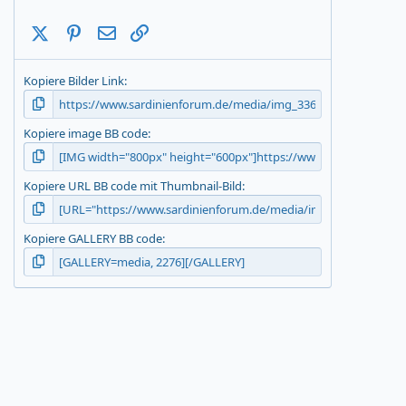
t
a
X (Twitter)
Pinterest
E-Mail
Link
r
(
s
Kopiere Bilder Link
)
Kopiere image BB code
Kopiere URL BB code mit Thumbnail-Bild
Kopiere GALLERY BB code