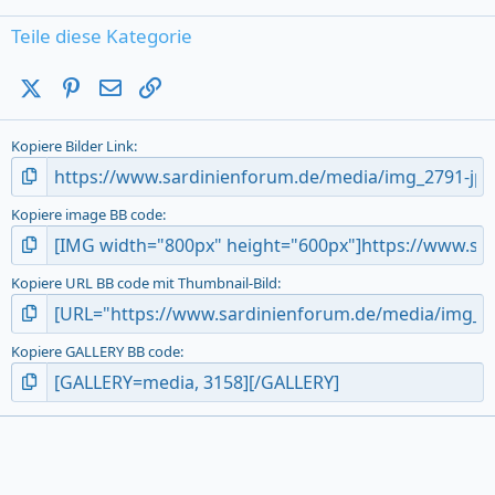
0
s
Teile diese Kategorie
t
a
X (Twitter)
Pinterest
E-Mail
Link
r
(
s
Kopiere Bilder Link
)
Kopiere image BB code
Kopiere URL BB code mit Thumbnail-Bild
Kopiere GALLERY BB code