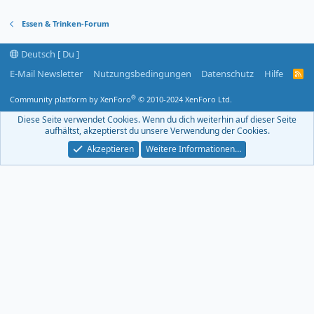
Essen & Trinken-Forum
Deutsch [ Du ]
E-Mail Newsletter
Nutzungsbedingungen
Datenschutz
Hilfe
R
S
S
®
Community platform by XenForo
© 2010-2024 XenForo Ltd.
-
F
Diese Seite verwendet Cookies. Wenn du dich weiterhin auf dieser Seite
e
aufhältst, akzeptierst du unsere Verwendung der Cookies.
e
d
Akzeptieren
Weitere Informationen…