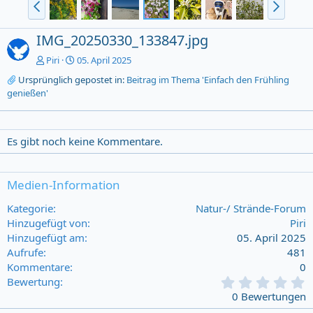
IMG_20250330_133847.jpg
Piri
05. April 2025
Ursprünglich gepostet in:
Beitrag im Thema 'Einfach den Frühling
genießen'
Es gibt noch keine Kommentare.
Medien-Information
Kategorie
Natur-/ Strände-Forum
Hinzugefügt von
Piri
Hinzugefügt am
05. April 2025
Aufrufe
481
Kommentare
0
0
Bewertung
,
0 Bewertungen
0