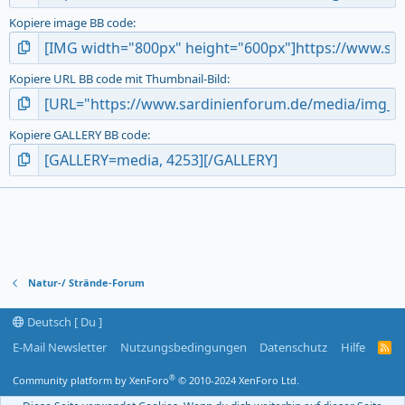
Kopiere image BB code
Kopiere URL BB code mit Thumbnail-Bild
Kopiere GALLERY BB code
Natur-/ Strände-Forum
Deutsch [ Du ]
E-Mail Newsletter
Nutzungsbedingungen
Datenschutz
Hilfe
R
S
S
®
Community platform by XenForo
© 2010-2024 XenForo Ltd.
-
F