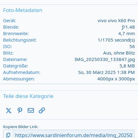
0
s
Foto-Metadaten
t
a
Gerät
vivo vivo X60 Pro
r
Blende
ƒ/1.48
(
Brennweite
4,7 mm
s
Belichtungszeit
1/1705 second(s)
)
ISO
56
Blitz
Aus, ohne Blitz
Dateiname
IMG_20250330_133847.jpg
Dateigröße
5,8 MB
Aufnahmedatum
So, 30 März 2025 1:38 PM
Abmessungen
4000px x 3000px
Teile diese Kategorie
X (Twitter)
Pinterest
E-Mail
Link
Kopiere Bilder Link