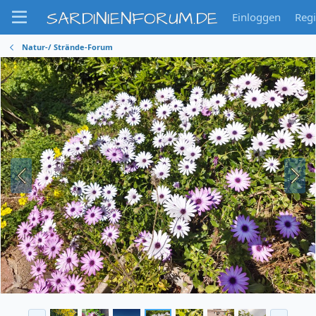
SARDINIENFORUM.DE
Einloggen
Regi
Natur-/ Strände-Forum