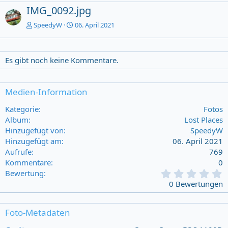
IMG_0092.jpg
SpeedyW
06. April 2021
Es gibt noch keine Kommentare.
Medien-Information
Kategorie
Fotos
Album
Lost Places
Hinzugefügt von
SpeedyW
Hinzugefügt am
06. April 2021
Aufrufe
769
Kommentare
0
0
Bewertung
,
0 Bewertungen
0
0
s
Foto-Metadaten
t