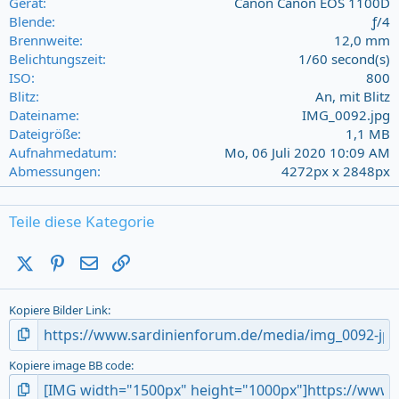
a
Gerät
Canon Canon EOS 1100D
r
Blende
ƒ/4
(
Brennweite
12,0 mm
s
Belichtungszeit
1/60 second(s)
)
ISO
800
Blitz
An, mit Blitz
Dateiname
IMG_0092.jpg
Dateigröße
1,1 MB
Aufnahmedatum
Mo, 06 Juli 2020 10:09 AM
Abmessungen
4272px x 2848px
Teile diese Kategorie
X (Twitter)
Pinterest
E-Mail
Link
Kopiere Bilder Link
Kopiere image BB code