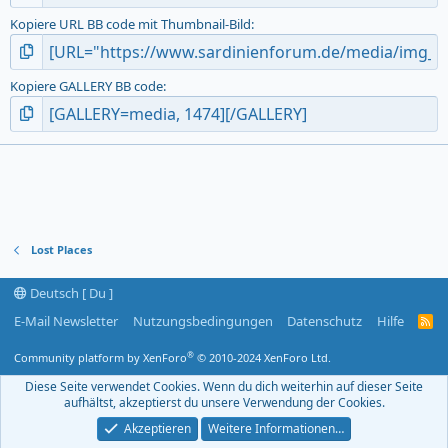
Kopiere URL BB code mit Thumbnail-Bild
Kopiere GALLERY BB code
Lost Places
Deutsch [ Du ]
E-Mail Newsletter
Nutzungsbedingungen
Datenschutz
Hilfe
R
S
S
®
Community platform by XenForo
© 2010-2024 XenForo Ltd.
-
F
Diese Seite verwendet Cookies. Wenn du dich weiterhin auf dieser Seite
e
aufhältst, akzeptierst du unsere Verwendung der Cookies.
e
d
Akzeptieren
Weitere Informationen…