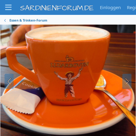
SARDINIENFORUM.DE
Einloggen
Regi
Essen & Trinken-Forum