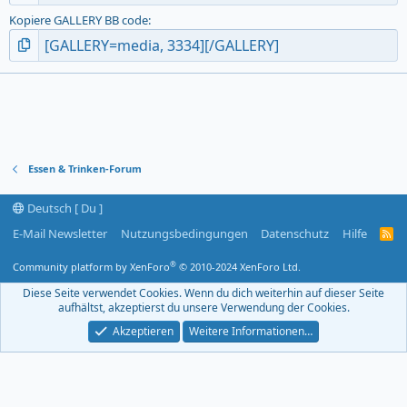
Kopiere GALLERY BB code
Essen & Trinken-Forum
Deutsch [ Du ]
E-Mail Newsletter
Nutzungsbedingungen
Datenschutz
Hilfe
R
S
S
®
Community platform by XenForo
© 2010-2024 XenForo Ltd.
-
F
Diese Seite verwendet Cookies. Wenn du dich weiterhin auf dieser Seite
e
aufhältst, akzeptierst du unsere Verwendung der Cookies.
e
d
Akzeptieren
Weitere Informationen…