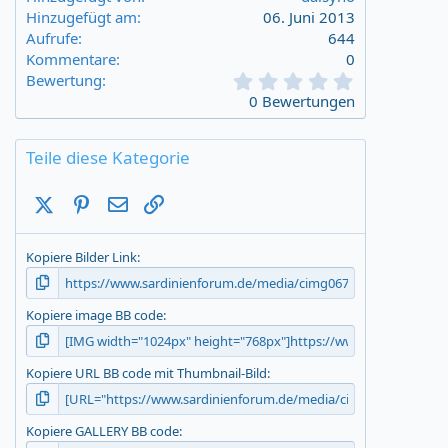
Hinzugefügt am
06. Juni 2013
Aufrufe
644
Kommentare
0
0
Bewertung
,
0 Bewertungen
0
0
s
Teile diese Kategorie
t
a
X (Twitter)
Pinterest
E-Mail
Link
r
(
s
Kopiere Bilder Link
)
Kopiere image BB code
Kopiere URL BB code mit Thumbnail-Bild
Kopiere GALLERY BB code