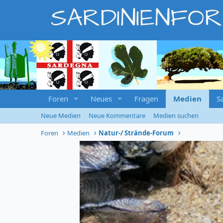
SARDINIENFO
Foren
Neues
Fragen
Medien
S
Neue Medien
Neue Kommentare
Medien suchen
Foren
Medien
Natur-/ Strände-Forum