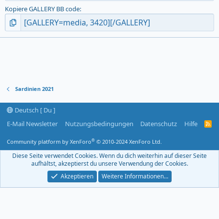
Kopiere GALLERY BB code
Sardinien 2021
Deutsch [ Du ]
E-Mail Newsletter
Nutzungsbedingungen
Datenschutz
Hilfe
R
S
S
®
Community platform by XenForo
© 2010-2024 XenForo Ltd.
-
F
Diese Seite verwendet Cookies. Wenn du dich weiterhin auf dieser Seite
e
aufhältst, akzeptierst du unsere Verwendung der Cookies.
e
d
Akzeptieren
Weitere Informationen…