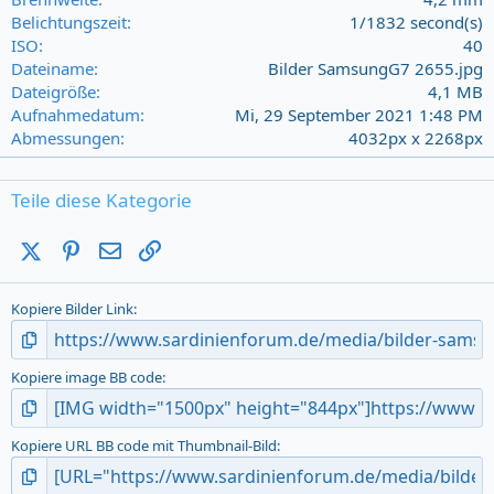
s
Belichtungszeit
1/1832 second(s)
)
ISO
40
Dateiname
Bilder SamsungG7 2655.jpg
Dateigröße
4,1 MB
Aufnahmedatum
Mi, 29 September 2021 1:48 PM
Abmessungen
4032px x 2268px
Teile diese Kategorie
X (Twitter)
Pinterest
E-Mail
Link
Kopiere Bilder Link
Kopiere image BB code
Kopiere URL BB code mit Thumbnail-Bild