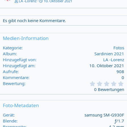
LA -Lorenz
10. Oktober 2021
Es gibt noch keine Kommentare.
Medien-Information
Kategorie
Fotos
Album
Sardinien 2021
Hinzugefügt von
LA -Lorenz
Hinzugefügt am
10. Oktober 2021
Aufrufe
908
Kommentare
0
0
Bewertung
,
0 Bewertungen
0
0
s
Foto-Metadaten
t
a
Gerät
samsung SM-G930F
r
Blende
ƒ/1.7
(
Brennweite
4,2 mm