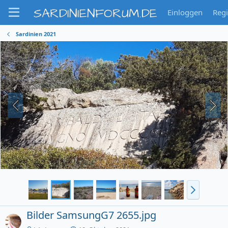
SARDINIENFORUM.DE
Einloggen
Regi
Sardinien 2021
Bilder SamsungG7 2655.jpg