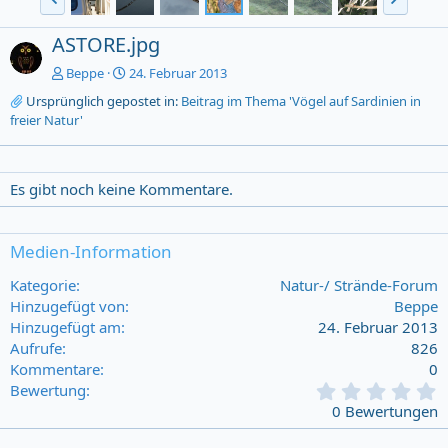
ASTORE.jpg
Beppe
24. Februar 2013
Ursprünglich gepostet in:
Beitrag im Thema 'Vögel auf Sardinien in
freier Natur'
Es gibt noch keine Kommentare.
Medien-Information
Kategorie
Natur-/ Strände-Forum
Hinzugefügt von
Beppe
Hinzugefügt am
24. Februar 2013
Aufrufe
826
Kommentare
0
0
Bewertung
,
0 Bewertungen
0
0