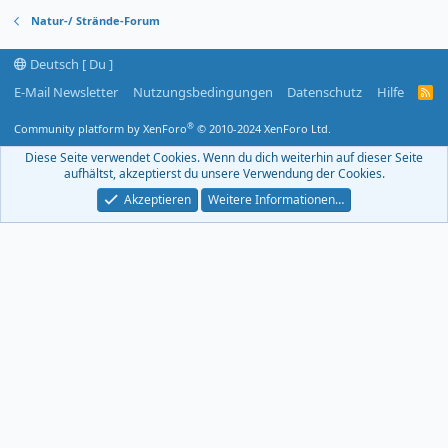
Natur-/ Strände-Forum
Deutsch [ Du ]
E-Mail Newsletter
Nutzungsbedingungen
Datenschutz
Hilfe
R
S
S
®
Community platform by XenForo
© 2010-2024 XenForo Ltd.
-
F
Diese Seite verwendet Cookies. Wenn du dich weiterhin auf dieser Seite
e
aufhältst, akzeptierst du unsere Verwendung der Cookies.
e
d
Akzeptieren
Weitere Informationen…