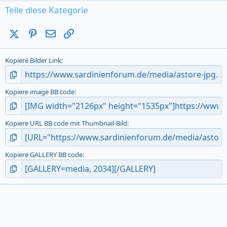
s
Teile diese Kategorie
t
a
X (Twitter)
Pinterest
E-Mail
Link
r
(
s
Kopiere Bilder Link
)
Kopiere image BB code
Kopiere URL BB code mit Thumbnail-Bild
Kopiere GALLERY BB code