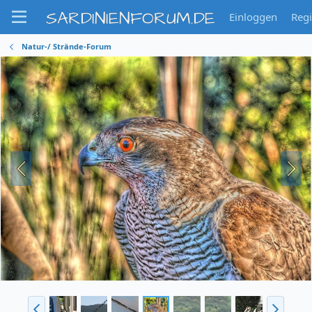
SARDINIENFORUM.DE
Einloggen
Regi
Natur-/ Strände-Forum