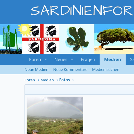
SARDINIENFO
Foren
Neues
Fragen
Medien
S
Neue Medien
Neue Kommentare
Medien suchen
Foren
Medien
Fotos