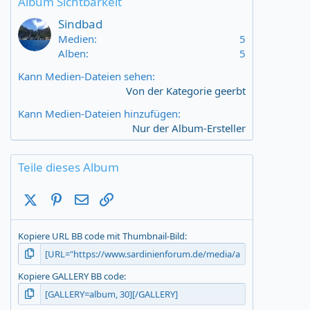
Album Sichtbarkeit
t
a
Sindbad
r
Medien
5
(
Alben
5
s
)
Kann Medien-Dateien sehen
Von der Kategorie geerbt
Kann Medien-Dateien hinzufügen
Nur der Album-Ersteller
Teile dieses Album
X (Twitter)
Pinterest
E-Mail
Link
Kopiere URL BB code mit Thumbnail-Bild
Kopiere GALLERY BB code