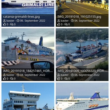
catania-grimaldi-lines.jpg
IMG_20191018_191025155.jpg
baster
06. September 2022
baster
04. September 2022
0
0
0
0
IMG_20191018_184257465_HDR.jpg
IMG_20191009_100056320_HDR.jpg
baster
04. September 2022
baster
04. September 2022
0
0
0
0