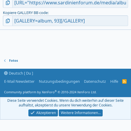
Kopiere GALLERY BB code
Fotos
Deutsch [ Du ]
E-Mail Newsletter
Nutzungsbedingungen
Datenschutz
Hilfe
R
S
S
®
Community platform by XenForo
© 2010-2024 XenForo Ltd.
-
F
Diese Seite verwendet Cookies. Wenn du dich weiterhin auf dieser Seite
e
aufhältst, akzeptierst du unsere Verwendung der Cookies.
e
d
Akzeptieren
Weitere Informationen…