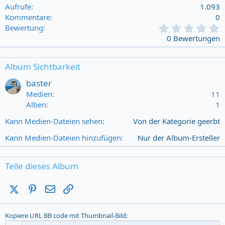
Aufrufe
1.093
Kommentare
0
0
Bewertung
,
0 Bewertungen
0
0
s
Album Sichtbarkeit
t
a
baster
r
Medien
11
(
Alben
1
s
)
Kann Medien-Dateien sehen
Von der Kategorie geerbt
Kann Medien-Dateien hinzufügen
Nur der Album-Ersteller
Teile dieses Album
X (Twitter)
Pinterest
E-Mail
Link
Kopiere URL BB code mit Thumbnail-Bild