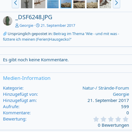
_DSF6248.JPG
Georgie
21. September 2017
Ursprünglich gepostet in:
Beitrag im Thema 'Wie - und mit was -
füttere ich meinen (Ferien)Hausgecko?'
Es gibt noch keine Kommentare.
Medien-Information
Kategorie
Natur-/ Strände-Forum
Hinzugefügt von
Georgie
Hinzugefügt am
21. September 2017
Aufrufe
599
Kommentare
0
0
Bewertung
,
0 Bewertungen
0