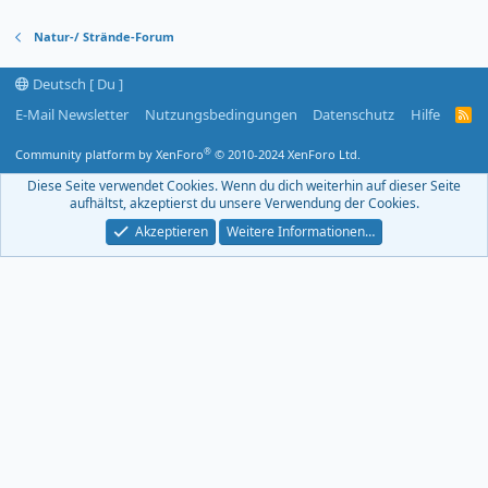
Natur-/ Strände-Forum
Deutsch [ Du ]
E-Mail Newsletter
Nutzungsbedingungen
Datenschutz
Hilfe
R
S
S
®
Community platform by XenForo
© 2010-2024 XenForo Ltd.
-
F
Diese Seite verwendet Cookies. Wenn du dich weiterhin auf dieser Seite
e
aufhältst, akzeptierst du unsere Verwendung der Cookies.
e
d
Akzeptieren
Weitere Informationen…