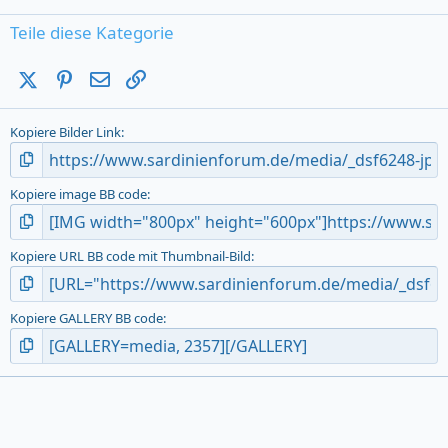
0
s
Teile diese Kategorie
t
a
X (Twitter)
Pinterest
E-Mail
Link
r
(
s
Kopiere Bilder Link
)
Kopiere image BB code
Kopiere URL BB code mit Thumbnail-Bild
Kopiere GALLERY BB code