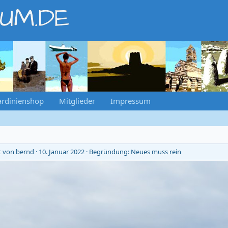
RUM.DE
ardinienshop
Mitglieder
Impressum
t von bernd
10. Januar 2022
Begründung: Neues muss rein