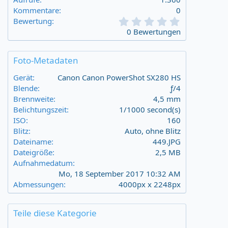
Kommentare
0
0
Bewertung
,
0 Bewertungen
0
0
s
Foto-Metadaten
t
a
Gerät
Canon Canon PowerShot SX280 HS
r
Blende
ƒ/4
(
Brennweite
4,5 mm
s
Belichtungszeit
1/1000 second(s)
)
ISO
160
Blitz
Auto, ohne Blitz
Dateiname
449.JPG
Dateigröße
2,5 MB
Aufnahmedatum
Mo, 18 September 2017 10:32 AM
Abmessungen
4000px x 2248px
Teile diese Kategorie