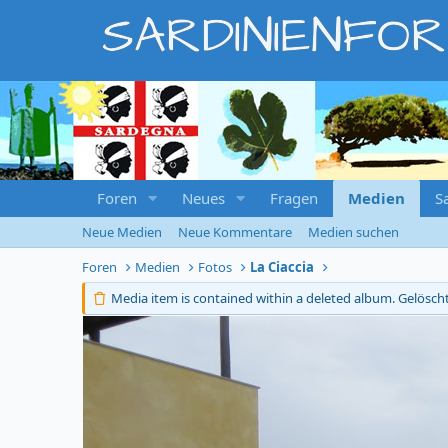
SARDINIENFO
Foren
Neues
Fragen
Medien
S
Neue Medien
Neue Kommentare
Medien suchen
Foren
Medien
Fotos
La Ciaccia
Media item is contained within a deleted album.
Gelösch