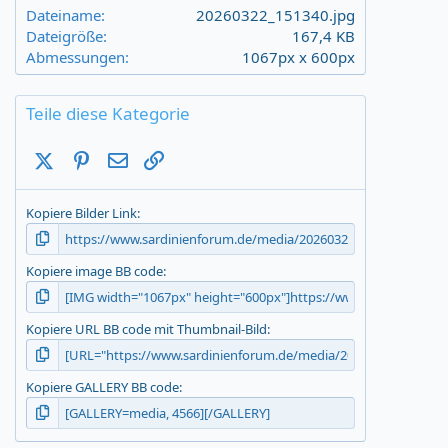
a
Dateiname
20260322_151340.jpg
r
Dateigröße
167,4 KB
(
Abmessungen
1067px x 600px
s
)
Teile diese Kategorie
X (Twitter)
Pinterest
E-Mail
Link
Kopiere Bilder Link
Kopiere image BB code
Kopiere URL BB code mit Thumbnail-Bild
Kopiere GALLERY BB code