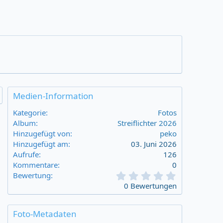
Medien-Information
Kategorie
Fotos
Album
Streiflichter 2026
Hinzugefügt von
peko
Hinzugefügt am
03. Juni 2026
Aufrufe
126
Kommentare
0
0
Bewertung
,
0 Bewertungen
0
0
s
Foto-Metadaten
t