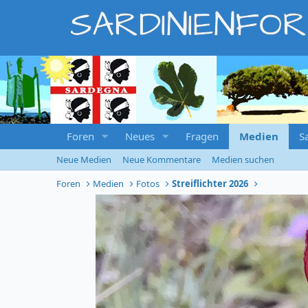
SARDINIENFO
Foren
Neues
Fragen
Medien
S
Neue Medien
Neue Kommentare
Medien suchen
Foren
Medien
Fotos
Streiflichter 2026