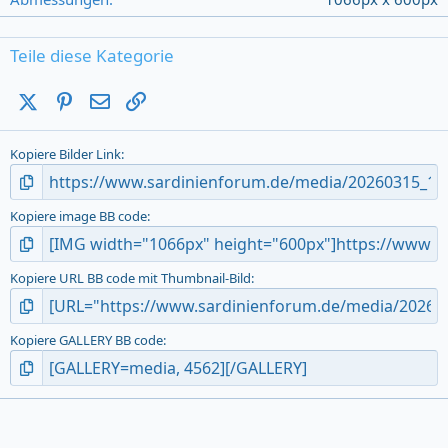
s
)
Teile diese Kategorie
X (Twitter)
Pinterest
E-Mail
Link
Kopiere Bilder Link
Kopiere image BB code
Kopiere URL BB code mit Thumbnail-Bild
Kopiere GALLERY BB code