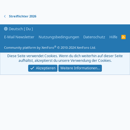
Streiflichter 2026
Deutsch [ Du ]
E-Mail Newsletter
Nutzungsbedingungen
Datenschutz
Hilfe
R
S
S
®
Community platform by XenForo
© 2010-2024 XenForo Ltd.
-
F
Diese Seite verwendet Cookies. Wenn du dich weiterhin auf dieser Seite
e
aufhältst, akzeptierst du unsere Verwendung der Cookies.
e
d
Akzeptieren
Weitere Informationen…