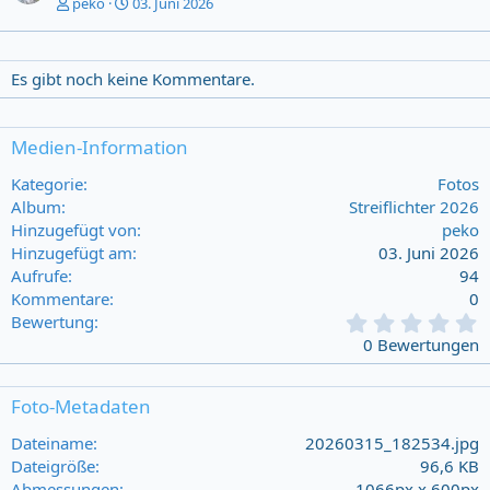
peko
03. Juni 2026
Es gibt noch keine Kommentare.
Medien-Information
Kategorie
Fotos
Album
Streiflichter 2026
Hinzugefügt von
peko
Hinzugefügt am
03. Juni 2026
Aufrufe
94
Kommentare
0
0
Bewertung
,
0 Bewertungen
0
0
s
Foto-Metadaten
t
a
Dateiname
20260315_182534.jpg
r
Dateigröße
96,6 KB
(
Abmessungen
1066px x 600px