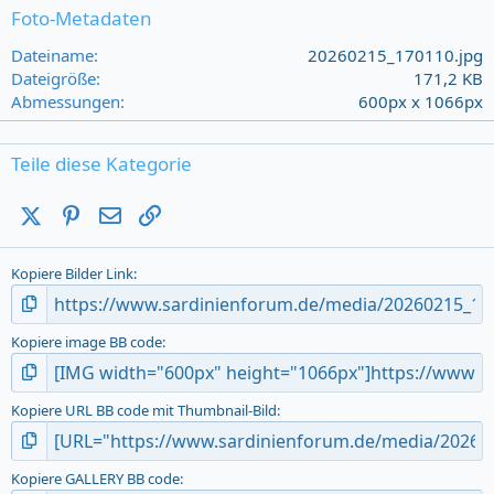
s
Foto-Metadaten
t
a
Dateiname
20260215_170110.jpg
r
Dateigröße
171,2 KB
(
Abmessungen
600px x 1066px
s
)
Teile diese Kategorie
X (Twitter)
Pinterest
E-Mail
Link
Kopiere Bilder Link
Kopiere image BB code
Kopiere URL BB code mit Thumbnail-Bild
Kopiere GALLERY BB code