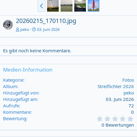
20260215_170110.jpg
peko
03. Juni 2026
Es gibt noch keine Kommentare.
Medien-Information
Kategorie
Fotos
Album
Streiflichter 2026
Hinzugefügt von
peko
Hinzugefügt am
03. Juni 2026
Aufrufe
72
Kommentare
0
0
Bewertung
,
0 Bewertungen
0
0