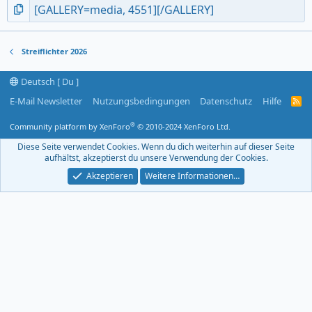
Streiflichter 2026
Deutsch [ Du ]
E-Mail Newsletter
Nutzungsbedingungen
Datenschutz
Hilfe
R
S
S
®
Community platform by XenForo
© 2010-2024 XenForo Ltd.
-
F
Diese Seite verwendet Cookies. Wenn du dich weiterhin auf dieser Seite
e
aufhältst, akzeptierst du unsere Verwendung der Cookies.
e
d
Akzeptieren
Weitere Informationen…