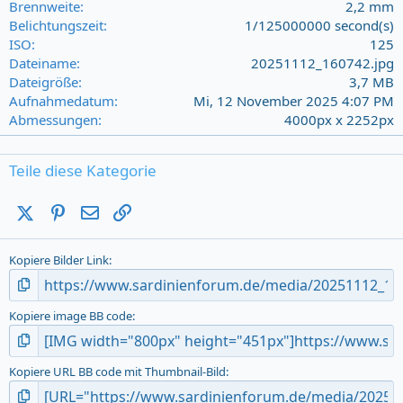
Brennweite
2,2 mm
s
Belichtungszeit
1/125000000 second(s)
)
ISO
125
Dateiname
20251112_160742.jpg
Dateigröße
3,7 MB
Aufnahmedatum
Mi, 12 November 2025 4:07 PM
Abmessungen
4000px x 2252px
Teile diese Kategorie
X (Twitter)
Pinterest
E-Mail
Link
Kopiere Bilder Link
Kopiere image BB code
Kopiere URL BB code mit Thumbnail-Bild