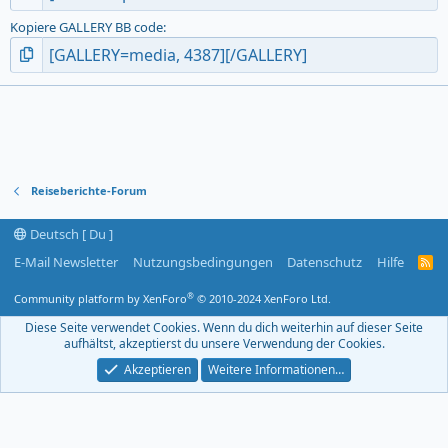
Kopiere GALLERY BB code
Reiseberichte-Forum
Deutsch [ Du ]
E-Mail Newsletter
Nutzungsbedingungen
Datenschutz
Hilfe
R
S
S
®
Community platform by XenForo
© 2010-2024 XenForo Ltd.
-
F
Diese Seite verwendet Cookies. Wenn du dich weiterhin auf dieser Seite
e
aufhältst, akzeptierst du unsere Verwendung der Cookies.
e
d
Akzeptieren
Weitere Informationen…