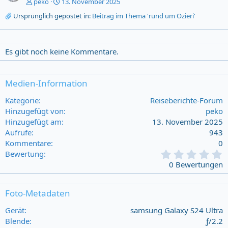
peko
13. November 2025
Ursprünglich gepostet in:
Beitrag im Thema 'rund um Ozieri'
Es gibt noch keine Kommentare.
Medien-Information
Kategorie
Reiseberichte-Forum
Hinzugefügt von
peko
Hinzugefügt am
13. November 2025
Aufrufe
943
Kommentare
0
0
Bewertung
,
0 Bewertungen
0
0
s
Foto-Metadaten
t
a
Gerät
samsung Galaxy S24 Ultra
r
Blende
ƒ/2.2
(