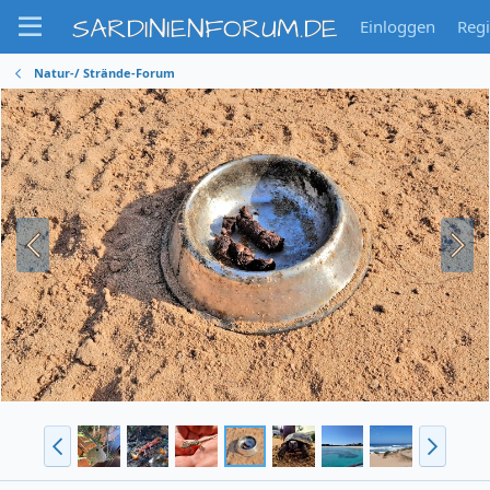
SARDINIENFORUM.DE
Einloggen
Regi
Natur-/ Strände-Forum