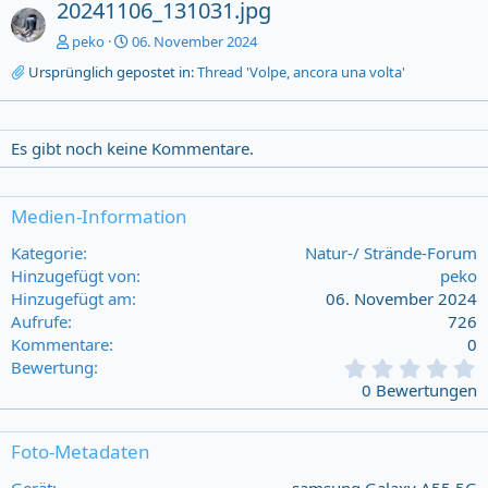
20241106_131031.jpg
peko
06. November 2024
Ursprünglich gepostet in:
Thread 'Volpe, ancora una volta'
Es gibt noch keine Kommentare.
Medien-Information
Kategorie
Natur-/ Strände-Forum
Hinzugefügt von
peko
Hinzugefügt am
06. November 2024
Aufrufe
726
Kommentare
0
0
Bewertung
,
0 Bewertungen
0
0
s
Foto-Metadaten
t
a
Gerät
samsung Galaxy A55 5G