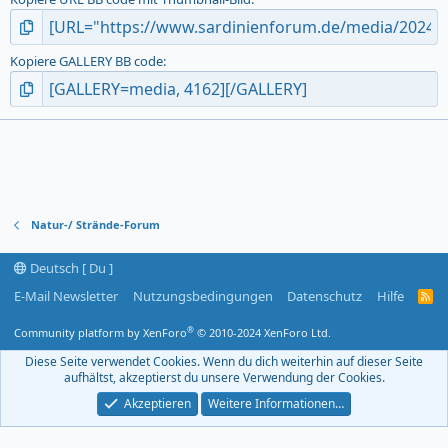
Kopiere GALLERY BB code
Natur-/ Strände-Forum
Deutsch [ Du ]
E-Mail Newsletter
Nutzungsbedingungen
Datenschutz
Hilfe
R
S
S
®
Community platform by XenForo
© 2010-2024 XenForo Ltd.
-
F
Diese Seite verwendet Cookies. Wenn du dich weiterhin auf dieser Seite
e
aufhältst, akzeptierst du unsere Verwendung der Cookies.
e
d
Akzeptieren
Weitere Informationen…