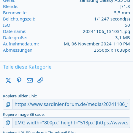
r
Blende
ƒ/1.8
(
Brennweite
5,5 mm
s
Belichtungszeit
1/1247 second(s)
)
ISO
50
Dateiname
20241106_131031.jpg
Dateigröße
3,1 MB
Aufnahmedatum
Mi, 06 November 2024 1:10 PM
Abmessungen
2556px x 1638px
Teile diese Kategorie
X (Twitter)
Pinterest
E-Mail
Link
Kopiere Bilder Link
Kopiere image BB code
Kopiere URL BB code mit Thumbnail-Bild