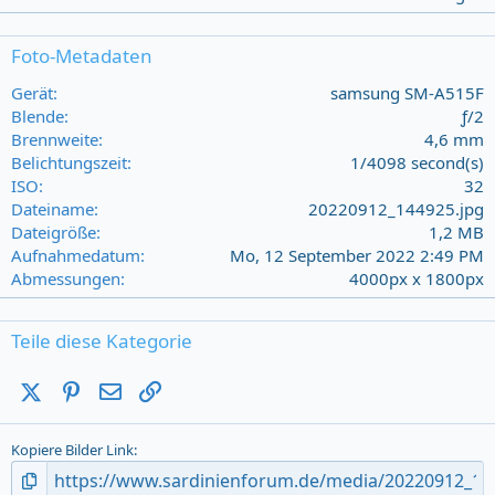
0
0
s
Foto-Metadaten
t
a
Gerät
samsung SM-A515F
r
Blende
ƒ/2
(
Brennweite
4,6 mm
s
Belichtungszeit
1/4098 second(s)
)
ISO
32
Dateiname
20220912_144925.jpg
Dateigröße
1,2 MB
Aufnahmedatum
Mo, 12 September 2022 2:49 PM
Abmessungen
4000px x 1800px
Teile diese Kategorie
X (Twitter)
Pinterest
E-Mail
Link
Kopiere Bilder Link