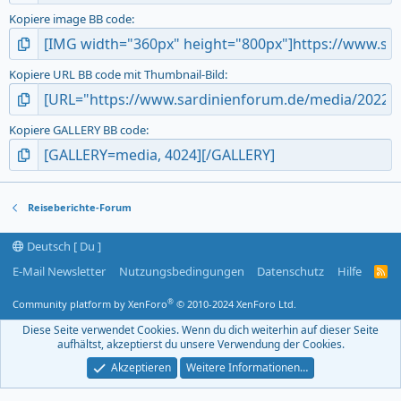
Kopiere image BB code
Kopiere URL BB code mit Thumbnail-Bild
Kopiere GALLERY BB code
Reiseberichte-Forum
Deutsch [ Du ]
E-Mail Newsletter
Nutzungsbedingungen
Datenschutz
Hilfe
R
S
S
®
Community platform by XenForo
© 2010-2024 XenForo Ltd.
-
F
Diese Seite verwendet Cookies. Wenn du dich weiterhin auf dieser Seite
e
aufhältst, akzeptierst du unsere Verwendung der Cookies.
e
d
Akzeptieren
Weitere Informationen…