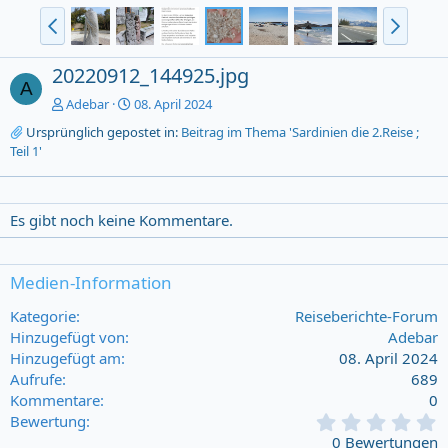
20220912_144925.jpg
A
Adebar
08. April 2024
Ursprünglich gepostet in:
Beitrag im Thema 'Sardinien die 2.Reise ;
Teil 1'
Es gibt noch keine Kommentare.
Medien-Information
Kategorie
Reiseberichte-Forum
Hinzugefügt von
Adebar
Hinzugefügt am
08. April 2024
Aufrufe
689
Kommentare
0
0
Bewertung
,
0 Bewertungen