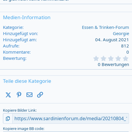
Medien-Information
Kategorie
Essen & Trinken-Forum
Hinzugefügt von
Georgie
Hinzugefügt am
04. August 2021
Aufrufe
812
Kommentare
0
0
Bewertung
,
0 Bewertungen
0
0
s
Teile diese Kategorie
t
a
X (Twitter)
Pinterest
E-Mail
Link
r
(
s
Kopiere Bilder Link
)
Kopiere image BB code