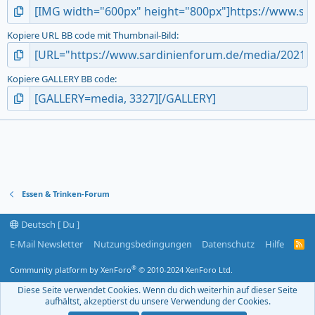
Kopiere URL BB code mit Thumbnail-Bild
Kopiere GALLERY BB code
Essen & Trinken-Forum
Deutsch [ Du ]
E-Mail Newsletter
Nutzungsbedingungen
Datenschutz
Hilfe
R
S
S
®
Community platform by XenForo
© 2010-2024 XenForo Ltd.
-
F
Diese Seite verwendet Cookies. Wenn du dich weiterhin auf dieser Seite
e
aufhältst, akzeptierst du unsere Verwendung der Cookies.
e
d