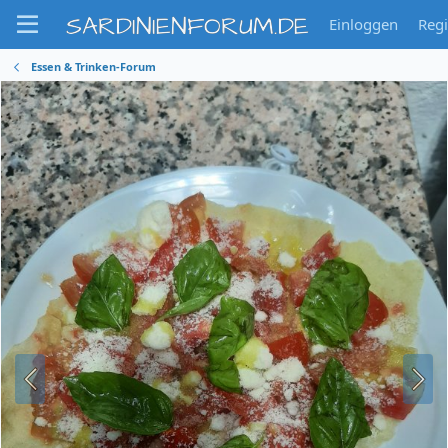
SARDINIENFORUM.DE
Einloggen
Regi
Essen & Trinken-Forum