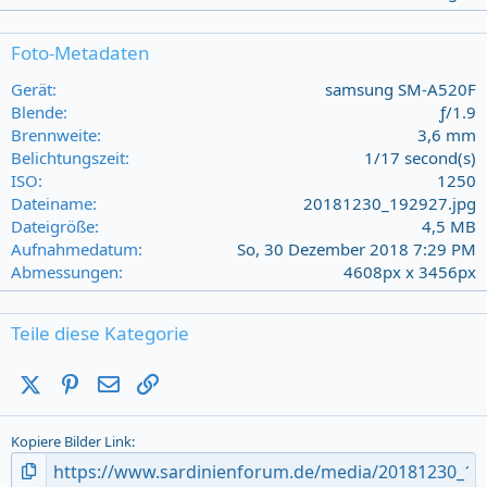
0
0
s
Foto-Metadaten
t
a
Gerät
samsung SM-A520F
r
Blende
ƒ/1.9
(
Brennweite
3,6 mm
s
Belichtungszeit
1/17 second(s)
)
ISO
1250
Dateiname
20181230_192927.jpg
Dateigröße
4,5 MB
Aufnahmedatum
So, 30 Dezember 2018 7:29 PM
Abmessungen
4608px x 3456px
Teile diese Kategorie
X (Twitter)
Pinterest
E-Mail
Link
Kopiere Bilder Link