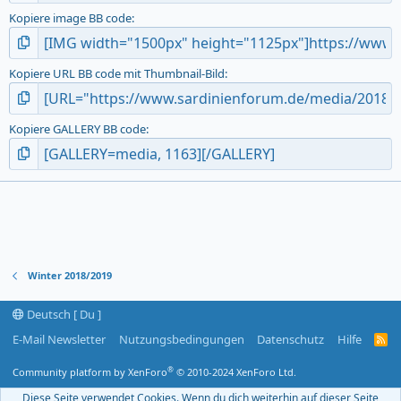
Kopiere image BB code
Kopiere URL BB code mit Thumbnail-Bild
Kopiere GALLERY BB code
Winter 2018/2019
Deutsch [ Du ]
E-Mail Newsletter
Nutzungsbedingungen
Datenschutz
Hilfe
R
S
S
®
Community platform by XenForo
© 2010-2024 XenForo Ltd.
-
F
Diese Seite verwendet Cookies. Wenn du dich weiterhin auf dieser Seite