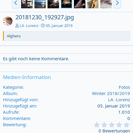
20181230_192927.jpg
LA -Lorenz
05. Januar 2019
Alghero
Es gibt noch keine Kommentare.
Medien-Information
Kategorie
Fotos
Album
Winter 2018/2019
Hinzugefügt von
LA -Lorenz
Hinzugefügt am
05. Januar 2019
Aufrufe
1.010
Kommentare
0
0
Bewertung
,
0 Bewertungen